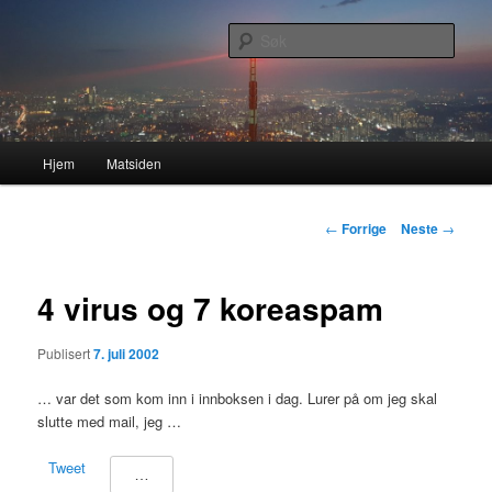
Gå
Nå enda nyere og mer forbedret!
direkte
Søk
til
hovedinnholdet
Lasses hjemmeside
Hovedmeny
Hjem
Matsiden
Innleggsnavigasjon
←
Forrige
Neste
→
4 virus og 7 koreaspam
Publisert
7. juli 2002
… var det som kom inn i innboksen i dag. Lurer på om jeg skal
slutte med mail, jeg …
Tweet