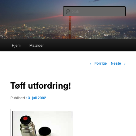
Gå
Nå enda nyere og mer forbedret!
direkte
Søk
til
hovedinnholdet
Lasses hjemmeside
Hovedmeny
Hjem
Matsiden
Innleggsnavigasjon
←
Forrige
Neste
→
Tøff utfordring!
Publisert
13. juli 2002