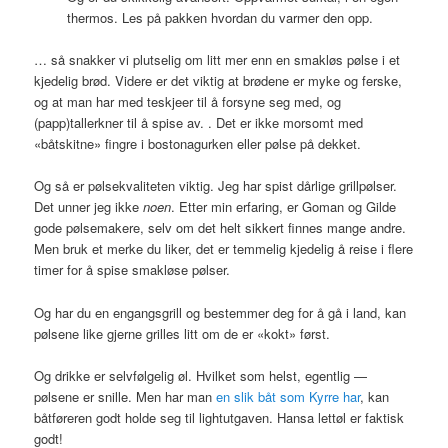
thermos. Les på pakken hvordan du varmer den opp.
… så snakker vi plutselig om litt mer enn en smakløs pølse i et
kjedelig brød. Videre er det viktig at brødene er myke og ferske,
og at man har med teskjeer til å forsyne seg med, og
(papp)tallerkner til å spise av. . Det er ikke morsomt med
«båtskitne» fingre i bostonagurken eller pølse på dekket.
Og så er pølsekvaliteten viktig. Jeg har spist dårlige grillpølser.
Det unner jeg ikke
noen
. Etter min erfaring, er Goman og Gilde
gode pølsemakere, selv om det helt sikkert finnes mange andre.
Men bruk et merke du liker, det er temmelig kjedelig å reise i flere
timer for å spise smakløse pølser.
Og har du en engangsgrill og bestemmer deg for å gå i land, kan
pølsene like gjerne grilles litt om de er «kokt» først.
Og drikke er selvfølgelig øl. Hvilket som helst, egentlig —
pølsene er snille. Men har man
en slik båt som Kyrre har
, kan
båtføreren godt holde seg til lightutgaven. Hansa lettøl er faktisk
godt!