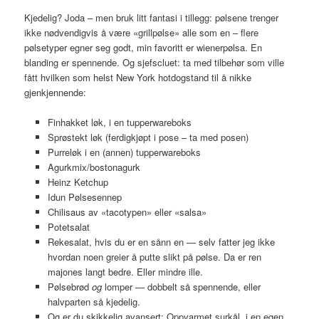
Kjedelig? Joda – men bruk litt fantasi i tillegg: pølsene trenger
ikke nødvendigvis å være «grillpølse» alle som en – flere
pølsetyper egner seg godt, min favoritt er wienerpølsa. En
blanding er spennende. Og sjefscluet: ta med tilbehør som ville
fått hvilken som helst New York hotdogstand til å nikke
gjenkjennende:
Finhakket løk, i en tupperwareboks
Sprøstekt løk (ferdigkjøpt i pose – ta med posen)
Purreløk i en (annen) tupperwareboks
Agurkmix/bostonagurk
Heinz Ketchup
Idun Pølsesennep
Chilisaus av «tacotypen» eller «salsa»
Potetsalat
Rekesalat, hvis du er en sånn en — selv fatter jeg ikke
hvordan noen greier å putte slikt på pølse. Da er ren
majones langt bedre. Eller mindre ille.
Pølsebrød
og
lomper — dobbelt så spennende, eller
halvparten så kjedelig.
Og er du skikkelig avansert: Oppvarmet surkål, i en egen