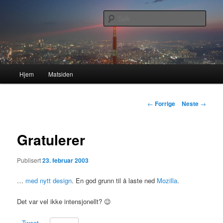
Gå
Nå enda nyere og mer forbedret!
direkte
Søk
til
hovedinnholdet
Lasses hjemmeside
Hovedmeny
Hjem
Matsiden
Innleggsnavigasjon
←
Forrige
Neste
→
Gratulerer
Publisert
23. februar 2003
…
med nytt design
. En god grunn til å laste ned
Mozilla
.
Det var vel ikke intensjonellt? 😉
Tweet