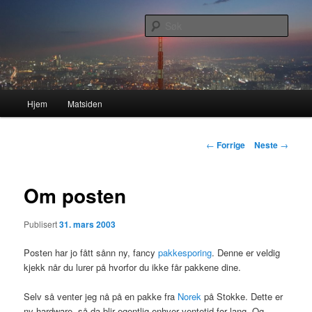
Gå
Nå enda nyere og mer forbedret!
direkte
Søk
til
hovedinnholdet
Lasses hjemmeside
Hovedmeny
Hjem
Matsiden
Innleggsnavigasjon
←
Forrige
Neste
→
Om posten
Publisert
31. mars 2003
Posten har jo fått sånn ny, fancy
pakkesporing
. Denne er veldig
kjekk når du lurer på hvorfor du ikke får pakkene dine.
Selv så venter jeg nå på en pakke fra
Norek
på Stokke. Dette er
ny hardware, så da blir egentlig enhver ventetid for lang. Og