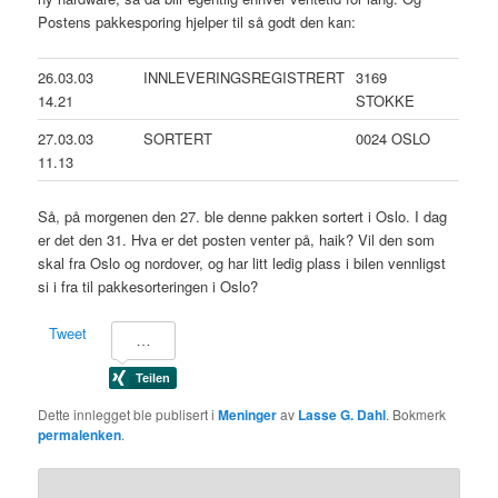
Postens pakkesporing hjelper til så godt den kan:
26.03.03
INNLEVERINGSREGISTRERT
3169
14.21
STOKKE
27.03.03
SORTERT
0024 OSLO
11.13
Så, på morgenen den 27. ble denne pakken sortert i Oslo. I dag
er det den 31. Hva er det posten venter på, haik? Vil den som
skal fra Oslo og nordover, og har litt ledig plass i bilen vennligst
si i fra til pakkesorteringen i Oslo?
Tweet
Dette innlegget ble publisert i
Meninger
av
Lasse G. Dahl
. Bokmerk
permalenken
.