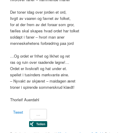
Der toner idag over jorden et ord,
livgit av vaaren og favnet av folket,
for at der frem av det foraar som gror,
fælles skal skapes hvad ordet har tolket
soldøpt i faner – hvori man aner
menneskehetens forbrødring paa jord
…Og ordet er frihet og likhet og ret
ras og ruin over raadende løgne!…
Ordet er livskraft og hat under et.
speilet i tusinders mørkvante øine.
– Nyvakt av skjæret – maidagen æret
troner i spirende sommerskrud klædt!
Thorleif Auerdahl
Tweet