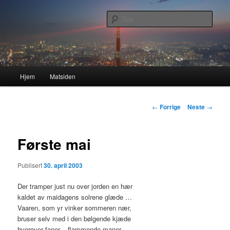
Gå
Nå enda nyere og mer forbedret!
direkte
Søk
til
hovedinnholdet
Lasses hjemmeside
Hovedmeny
Hjem
Matsiden
Innleggsnavigasjon
←
Forrige
Neste
→
Første mai
Publisert
30. april 2003
Der tramper just nu over jorden en hær
kaldet av maidagens solrene glæde …
Vaaren, som yr vinker sommeren nær,
bruser selv med i den bølgende kjæde
hvorover faner – flammende maner