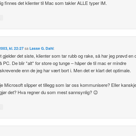
ig finnes det klienter til Mac som takler ALLE typer IM.
↓
 2003, kl. 22:27
sa
Lasse G. Dahl
:
t gjelder det siste, klienter som tar rubb og rake, så har jeg prøvd en 
 PC. De blir *alt* for store og tunge – håper de til mac er mindre
skrevende enn de jeg har vært bort i. Men det er klart det optimale.
e Microsoft slipper et tillegg som lar oss kommunisere? Eller kanskj
gjør det? Hva regner du som mest sannsynlig? 😉
↓