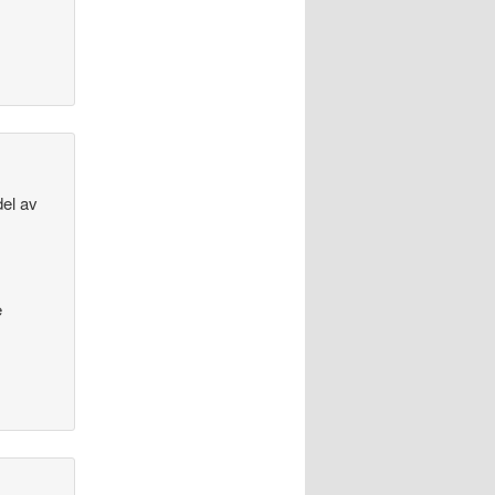
del av
e