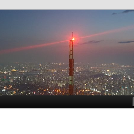
t!
meside