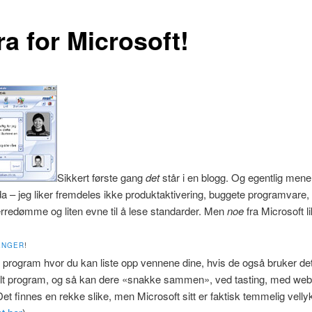
a for Microsoft!
Sikkert første gang
det
står i en blogg. Og egentlig mener
 da – jeg liker fremdeles ikke produktaktivering, buggete programvare, 
redømme og liten evne til å lese standarder. Men
noe
fra Microsoft li
ENGER
!
t program hvor du kan liste opp vennene dine, hvis de også bruker dett
lt program, og så kan dere «snakke sammen», ved tasting, med web
Det finnes en rekke slike, men Microsoft sitt er faktisk temmelig velly