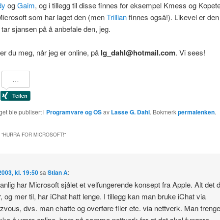
dy
og
Gaim
, og i tillegg til disse finnes for eksempel Kmess og Kopet
Microsoft som har laget den (men
Trillian
finnes også!). Likevel er de
g tar sjansen på å anbefale den, jeg.
er du meg, når jeg er online, på
lg_dahl@hotmail.com
. Vi sees!
et ble publisert i
Programvare og OS
av
Lasse G. Dahl
. Bokmerk
permalenken
.
 “
HURRA FOR MICROSOFT!
”
 2003, kl. 19:50
sa
Stian A
:
nlig har Microsoft sjålet et velfungerende konsept fra Apple. Alt det 
, og mer til, har iChat hatt lenge. I tillegg kan man bruke iChat via
vous, dvs. man chatte og overføre filer etc. via nettverk. Man trenge
kke å være online, bare på samme nettverk for at det skal fungere.