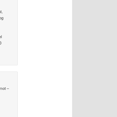
t,
og
el
😉
imot –