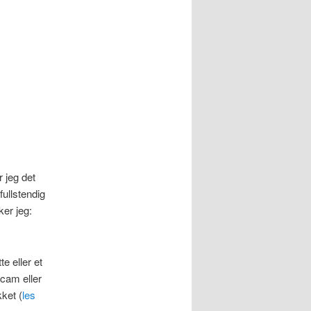
 jeg det
fullstendig
ker jeg:
e eller et
cam eller
kket (
les