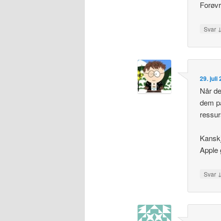
Forøvr
Svar
29. juli
Når de
dem på
ressur
Kanskj
Apple 
Svar