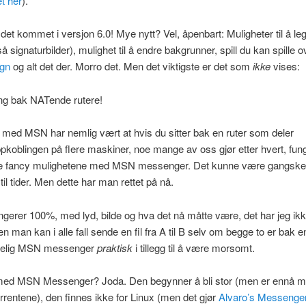
t her
).
det kommet i versjon 6.0! Mye nytt? Vel, åpenbart: Muligheter til å legg
så signaturbilder), mulighet til å endre bakgrunner, spill du kan spille o
ign
og alt det der. Morro det. Men det viktigste er det som
ikke
vises:
ing bak NATende rutere!
med MSN har nemlig vært at hvis du sitter bak en ruter som deler
ppkoblingen på flere maskiner, noe mange av oss gjør etter hvert, fun
e fancy mulighetene med MSN messenger. Det kunne være gangske
 til tider. Men dette har man rettet på nå.
gerer 100%, med lyd, bilde og hva det nå måtte være, det har jeg ikke
n man kan i alle fall sende en fil fra A til B selv om begge to er bak e
tselig MSN messenger
praktisk
i tillegg til å være morsomt.
ed MSN Messenger? Joda. Den begynner å bli stor (men er ennå m
rentene), den finnes ikke for Linux (men det gjør
Alvaro’s Messenge