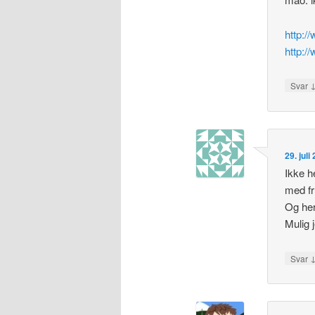
http:/
http:/
Svar
29. juli
Ikke h
med f
Og her
Mulig 
Svar