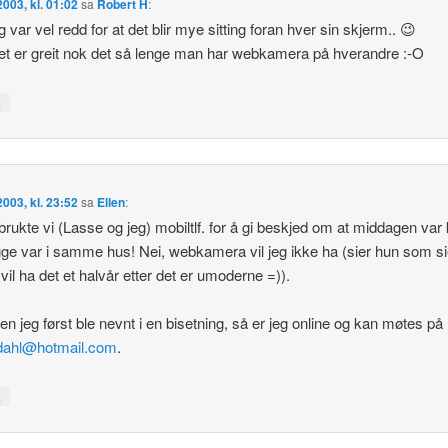
 2003, kl. 01:02
sa
Robert H
:
g var vel redd for at det blir mye sitting foran hver sin skjerm.. 😉
t er greit nok det så lenge man har webkamera på hverandre :-O
↓
 2003, kl. 23:52
sa
Ellen
:
 brukte vi (Lasse og jeg) mobiltlf. for å gi beskjed om at middagen var 
ge var i samme hus! Nei, webkamera vil jeg ikke ha (sier hun som si
 vil ha det et halvår etter det er umoderne =)).
en jeg først ble nevnt i en bisetning, så er jeg online og kan møtes på
_dahl@hotmail.com
.
↓