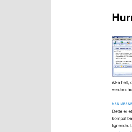
Hurr
ikke helt,
verdensher
MSN MESS
Dette er e
kompatibe
lignende. 