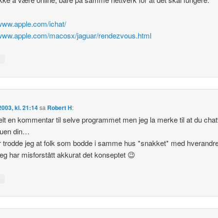
/www.apple.com/ichat/
/www.apple.com/macosx/jaguar/rendezvous.html
↓
 2003, kl. 21:14
sa
Robert H
:
elt en kommentar til selve programmet men jeg la merke til at du chat
ruen din…
 trodde jeg at folk som bodde i samme hus *snakket* med hverandre
jeg har misforstått akkurat det konseptet 😉
↓