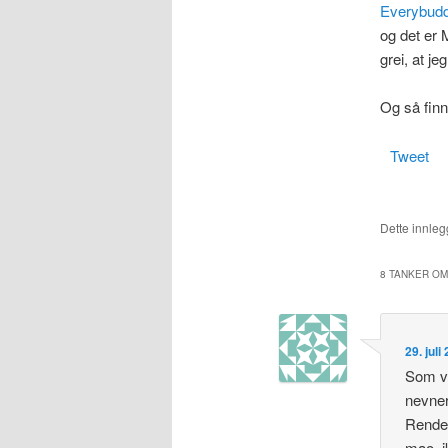
Everybud
og det er 
grei, at je
Og så finn
Tweet
Dette innlegg
8 TANKER OM
29. juli
Som va
nevner
Rendez
mao. i