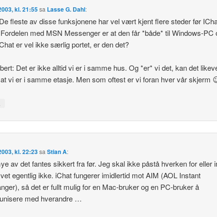
 2003, kl. 21:55
sa
Lasse G. Dahl
:
 De fleste av disse funksjonene har vel vært kjent flere steder før ICha
Fordelen med MSN Messenger er at den får *både* til Windows-PC 
Chat er vel ikke særlig portet, er den det?
ert: Det er ikke alltid vi er i samme hus. Og *er* vi det, kan det likev
at vi er i samme etasje. Men som oftest er vi foran hver vår skjerm 
↓
 2003, kl. 22:23
sa
Stian A
:
ye av det fantes sikkert fra før. Jeg skal ikke påstå hverken for eller 
g vet egentlig ikke. iChat fungerer imidlertid mot AIM (AOL Instant
ger), så det er fullt mulig for en Mac-bruker og en PC-bruker å
nisere med hverandre …