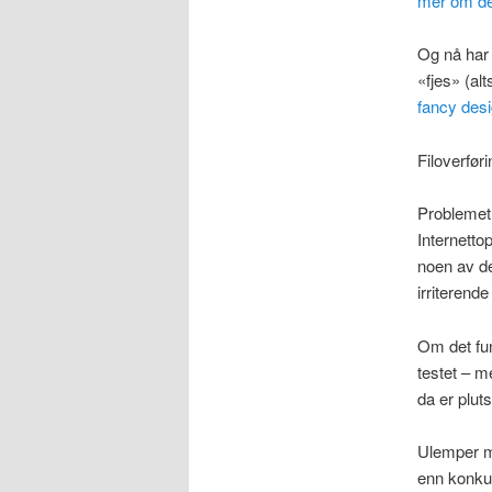
mer om de
Og nå har 
«fjes» (alt
fancy des
Filoverfør
Problemet 
Internetto
noen av d
irriterende
Om det fun
testet – me
da er plu
Ulemper m
enn konkur