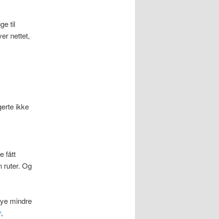
e til
ver nettet,
gerte ikke
 fått
n ruter. Og
ye mindre
r
,