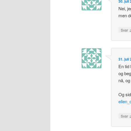
30. juli
Nei, je
men de
Svar
31. juli
En tid
og beg
nå, og
Og sid
ellen
Svar