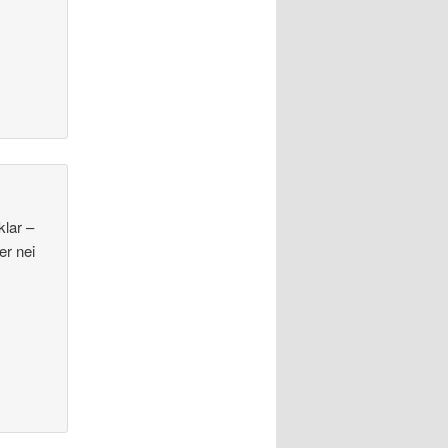
klar –
er nei