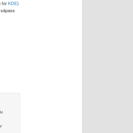
e for
KDE
)
n såpass
du
r