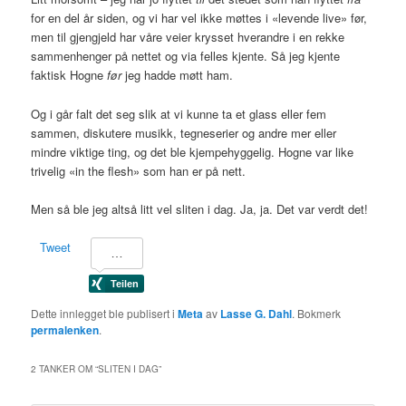
for en del år siden, og vi har vel ikke møttes i «levende live» før,
men til gjengjeld har våre veier krysset hverandre i en rekke
sammenhenger på nettet og via felles kjente. Så jeg kjente
faktisk Hogne
før
jeg hadde møtt ham.
Og i går falt det seg slik at vi kunne ta et glass eller fem
sammen, diskutere musikk, tegneserier og andre mer eller
mindre viktige ting, og det ble kjempehyggelig. Hogne var like
trivelig «in the flesh» som han er på nett.
Men så ble jeg altså litt vel sliten i dag. Ja, ja. Det var verdt det!
Tweet
Dette innlegget ble publisert i
Meta
av
Lasse G. Dahl
. Bokmerk
permalenken
.
2 TANKER OM “
SLITEN I DAG
”