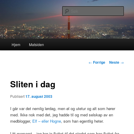
Gå
Nå enda nyere og mer forbedret!
direkte
Søk
til
hovedinnholdet
Lasses hjemmeside
Hovedmeny
Hjem
Matsiden
Innleggsnavigasjon
←
Forrige
Neste
→
Sliten i dag
Publisert
17. august 2003
I går var det nemlig lørdag, men øl og utetur og alt som hører
med. Ikke nok med det, jeg hadde til og med selskap av en
medblogger,
Elf – eller Hogne
, som han egentlig heter.
Litt morsomt – jeg har jo flyttet
til
det stedet som han flyttet
fra