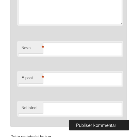
*
Navn
*
E-post
Nettsted
Dette nettstedet bruker