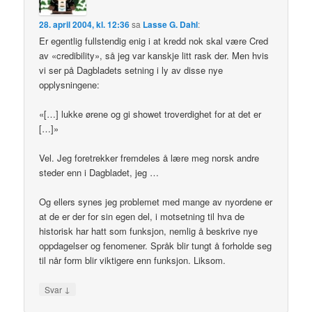
28. april 2004, kl. 12:36
sa
Lasse G. Dahl
:
Er egentlig fullstendig enig i at kredd nok skal være Cred
av «credibility», så jeg var kanskje litt rask der. Men hvis
vi ser på Dagbladets setning i ly av disse nye
opplysningene:
«[…] lukke ørene og gi showet troverdighet for at det er
[…]»
Vel. Jeg foretrekker fremdeles å lære meg norsk andre
steder enn i Dagbladet, jeg …
Og ellers synes jeg problemet med mange av nyordene er
at de er der for sin egen del, i motsetning til hva de
historisk har hatt som funksjon, nemlig å beskrive nye
oppdagelser og fenomener. Språk blir tungt å forholde seg
til når form blir viktigere enn funksjon. Liksom.
↓
Svar