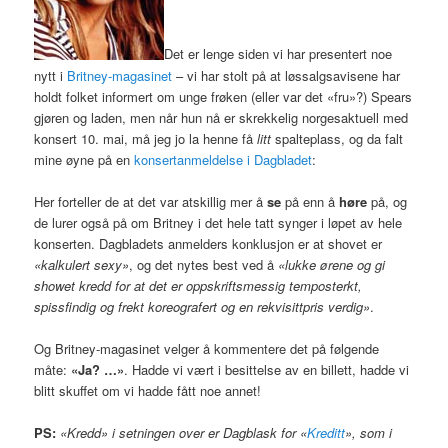
Det er lenge siden vi har presentert noe
nytt i
Britney-magasinet
– vi har stolt på at løssalgsavisene har
holdt folket informert om unge frøken (eller var det «fru»?) Spears
gjøren og laden, men når hun nå er skrekkelig norgesaktuell med
konsert 10. mai, må jeg jo la henne få
litt
spalteplass, og da falt
mine øyne på en
konsertanmeldelse i Dagbladet
:
Her forteller de at det var atskillig mer å
se
på enn å
høre
på, og
de lurer også på om Britney i det hele tatt synger i løpet av hele
konserten. Dagbladets anmelders konklusjon er at shovet er
«kalkulert sexy»
, og det nytes best ved å
«lukke ørene og gi
showet kredd for at det er oppskriftsmessig temposterkt,
spissfindig og frekt koreografert og en rekvisittpris verdig»
.
Og Britney-magasinet velger å kommentere det på følgende
måte:
«Ja? …»
. Hadde vi vært i besittelse av en billett, hadde vi
blitt skuffet om vi hadde fått noe annet!
PS:
«Kredd» i setningen over er Dagblask for «
Kreditt
», som i