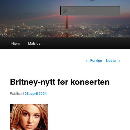
Gå
Nå enda nyere og mer forbedret!
direkte
Søk
til
hovedinnholdet
Lasses hjemmeside
Hovedmeny
Hjem
Matsiden
Innleggsnavigasjon
←
Forrige
Neste
→
Britney-nytt før konserten
Publisert
28. april 2004