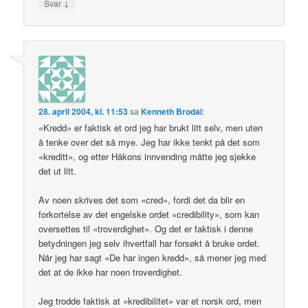
↓
Svar
28. april 2004, kl. 11:53
sa
Kenneth Brodal
:
«Kredd» er faktisk et ord jeg har brukt litt selv, men uten
å tenke over det så mye. Jeg har ikke tenkt på det som
«kreditt», og etter Håkons innvending måtte jeg sjekke
det ut litt.
Av noen skrives det som «cred», fordi det da blir en
forkortelse av det engelske ordet «credibility», som kan
oversettes til «troverdighet». Og det er faktisk i denne
betydningen jeg selv ihvertfall har forsøkt å bruke ordet.
Når jeg har sagt «De har ingen kredd», så mener jeg med
det at de ikke har noen troverdighet.
Jeg trodde faktisk at «kredibilitet» var et norsk ord, men