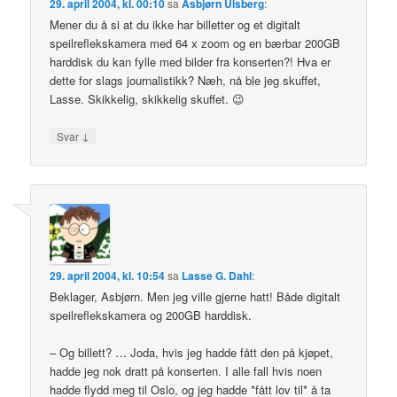
29. april 2004, kl. 00:10
sa
Asbjørn Ulsberg
:
Mener du å si at du ikke har billetter og et digitalt
speilreflekskamera med 64 x zoom og en bærbar 200GB
harddisk du kan fylle med bilder fra konserten?! Hva er
dette for slags journalistikk? Næh, nå ble jeg skuffet,
Lasse. Skikkelig, skikkelig skuffet. 😉
↓
Svar
29. april 2004, kl. 10:54
sa
Lasse G. Dahl
:
Beklager, Asbjørn. Men jeg ville gjerne hatt! Både digitalt
speilreflekskamera og 200GB harddisk.
– Og billett? … Joda, hvis jeg hadde fått den på kjøpet,
hadde jeg nok dratt på konserten. I alle fall hvis noen
hadde flydd meg til Oslo, og jeg hadde *fått lov til* å ta