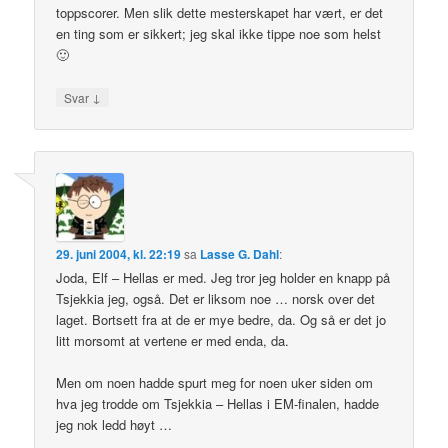
toppscorer. Men slik dette mesterskapet har vært, er det
en ting som er sikkert; jeg skal ikke tippe noe som helst
🙂
↓
Svar
29. juni 2004, kl. 22:19
sa
Lasse G. Dahl
:
Joda, Elf – Hellas er med. Jeg tror jeg holder en knapp på
Tsjekkia jeg, også. Det er liksom noe … norsk over det
laget. Bortsett fra at de er mye bedre, da. Og så er det jo
litt morsomt at vertene er med enda, da.
Men om noen hadde spurt meg for noen uker siden om
hva jeg trodde om Tsjekkia – Hellas i EM-finalen, hadde
jeg nok ledd høyt …