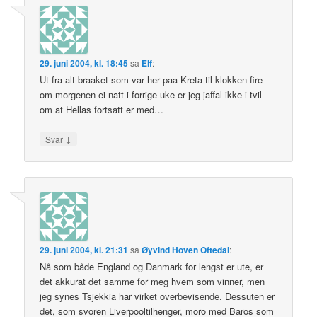
29. juni 2004, kl. 18:45
sa
Elf
:
Ut fra alt braaket som var her paa Kreta til klokken fire
om morgenen ei natt i forrige uke er jeg jaffal ikke i tvil
om at Hellas fortsatt er med…
↓
Svar
29. juni 2004, kl. 21:31
sa
Øyvind Hoven Oftedal
:
Nå som både England og Danmark for lengst er ute, er
det akkurat det samme for meg hvem som vinner, men
jeg synes Tsjekkia har virket overbevisende. Dessuten er
det, som svoren Liverpooltilhenger, moro med Baros som