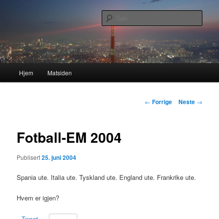
Gå
Nå enda nyere og mer forbedret!
direkte
Søk
til
hovedinnholdet
Lasses hjemmeside
Hovedmeny
Hjem
Matsiden
Innleggsnavigasjon
←
Forrige
Neste
→
Fotball-EM 2004
Publisert
25. juni 2004
Spania ute. Italia ute. Tyskland ute. England ute. Frankrike ute.
Hvem er igjen?
Tweet