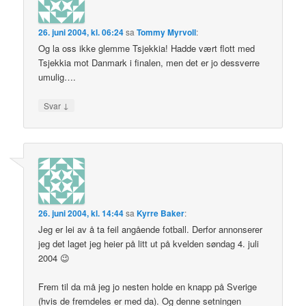
26. juni 2004, kl. 06:24
sa
Tommy Myrvoll
:
Og la oss ikke glemme Tsjekkia! Hadde vært flott med
Tsjekkia mot Danmark i finalen, men det er jo dessverre
umulig….
↓
Svar
26. juni 2004, kl. 14:44
sa
Kyrre Baker
:
Jeg er lei av å ta feil angående fotball. Derfor annonserer
jeg det laget jeg heier på litt ut på kvelden søndag 4. juli
2004 😉
Frem til da må jeg jo nesten holde en knapp på Sverige
(hvis de fremdeles er med da). Og denne setningen