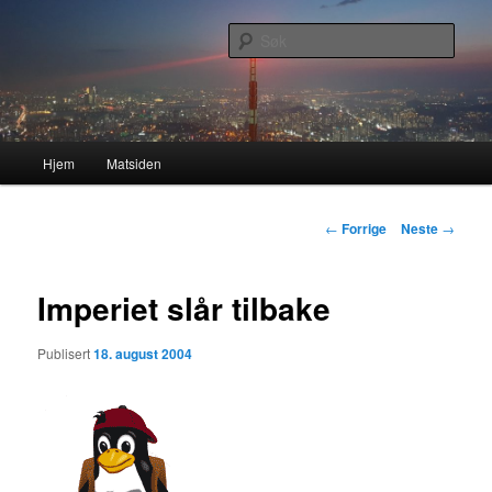
Gå
Nå enda nyere og mer forbedret!
direkte
Søk
til
hovedinnholdet
Lasses hjemmeside
Hovedmeny
Hjem
Matsiden
Innleggsnavigasjon
←
Forrige
Neste
→
Imperiet slår tilbake
Publisert
18. august 2004