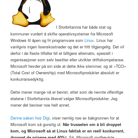
I Storbritannia har både stat og
kommuner vurdert å skifte operativsystemer fra Microsoft
Windows til åpen og fri programvare som
Linux
. Linux har
vanligvis ingen lisenskostnader og det er fritt tilgjengelig. Det vil
derfor i de fleste tilfeller bli et billigere alternativ, spesielt i
organisasjoner som selv besitter eller utvikler driftskompetanse.
Microsoft hevder på sin side at dette ikke stemmer, og at «TCO»
(Total Cost of Ownership) med Microsoftprodukter absolutt er
konkurransedyktig.
Dette mener mange nå er bevist, etter som de nevnte offentlige
etatene i Storbritannia
likevel
velger Microsoftprodukter. Jeg
mener det beviser noe helt annet.
Denne saken hos Digi
, viser nemlig noe av bakgrunnen for at
Microsoft kom så gunstig ut:
Når trusselen om å bli droppet
kom, og Microsoft så at Linux faktisk er en reell konkurrent,
droppet de prisene med 40%!
. Så, Microsoft
motbeviste