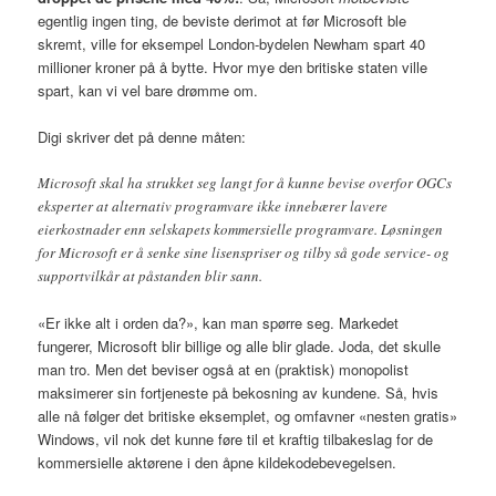
egentlig ingen ting, de beviste derimot at før Microsoft ble
skremt, ville for eksempel London-bydelen Newham spart 40
millioner kroner på å bytte. Hvor mye den britiske staten ville
spart, kan vi vel bare drømme om.
Digi skriver det på denne måten:
Microsoft skal ha strukket seg langt for å kunne bevise overfor OGCs
eksperter at alternativ programvare ikke innebærer lavere
eierkostnader enn selskapets kommersielle programvare. Løsningen
for Microsoft er å senke sine lisenspriser og tilby så gode service- og
supportvilkår at påstanden blir sann.
«Er ikke alt i orden da?», kan man spørre seg. Markedet
fungerer, Microsoft blir billige og alle blir glade. Joda, det skulle
man tro. Men det beviser også at en (praktisk) monopolist
maksimerer sin fortjeneste på bekosning av kundene. Så, hvis
alle nå følger det britiske eksemplet, og omfavner «nesten gratis»
Windows, vil nok det kunne føre til et kraftig tilbakeslag for de
kommersielle aktørene i den åpne kildekodebevegelsen.