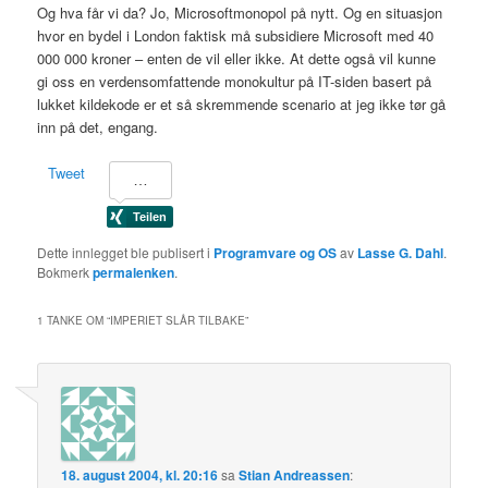
Og hva får vi da? Jo, Microsoftmonopol på nytt. Og en situasjon
hvor en bydel i London faktisk må subsidiere Microsoft med 40
000 000 kroner – enten de vil eller ikke. At dette også vil kunne
gi oss en verdensomfattende monokultur på IT-siden basert på
lukket kildekode er et så skremmende scenario at jeg ikke tør gå
inn på det, engang.
Tweet
Dette innlegget ble publisert i
Programvare og OS
av
Lasse G. Dahl
.
Bokmerk
permalenken
.
1 TANKE OM “
IMPERIET SLÅR TILBAKE
”
18. august 2004, kl. 20:16
sa
Stian Andreassen
: