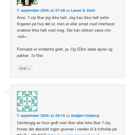
7. september 2004, kl. 07:59
sa
Lasse G. Dahl
:
Arve: 7-zip liker jeg ikke helt. Jeg kan ikke helt sette
fingeren på hva det er, men et eller annet med interfacet
snakker ikke helt med meg. Det kan sikkert være min
«feil».
Formatet er imidlertid greit, ja. Og IZArc både åpner og
pakker .7z-filer.
↓
Svar
7. september 2004, kl. 09:10
sa
Asbjørn Ulsberg
:
Uavhengig av hvor godt man liker eller ikke liker 7-zip,
finnes det absolutt ingen grunner i verden til å tviholde på