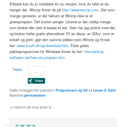
Etterpå kan du jo installere en ny versjon, hvis du føler at du
trenger det. Winzip finner du på
http://www.winzip.com
. Det som
mange ignorerer, er det faktum at Winzip
ikke
er et
gratisprogram. Det koster penger. Likevel er det veldig mange
som bruker det uten å betale et øre. Selv har jeg sluttet med det,
og bruker heller gratis alternativer. Et av disse, er IZArc, som er
enkelt og greit, gjør den samme jobben som Winzip og finnes
her:
www.izsoft.dir.bg/download.htm
. Flere gratis
pakkeprogrammer for Windows finner du her:
free-backup-
software.net/free-zip-program.htm
.
Tweet
Dette innlegget ble publisert i
Programvare og OS
av
Lasse G. Dahl
.
Bokmerk
permalenken
.
13 TANKER OM “
IKKE BARE IE
”