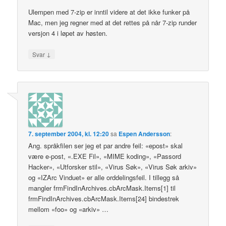
Ulempen med 7-zip er inntil videre at det ikke funker på
Mac, men jeg regner med at det rettes på når 7-zip runder
versjon 4 i løpet av høsten.
↓
Svar
7. september 2004, kl. 12:20
sa
Espen Andersson
:
Ang. språkfilen ser jeg et par andre feil: «epost» skal
være e-post, «.EXE Fil», «MIME koding», «Passord
Hacker», «Utforsker stil», «Virus Søk», «Virus Søk arkiv»
og «IZArc Vinduet» er alle orddelingsfeil. I tillegg så
mangler frmFindInArchives.cbArcMask.Items[1] til
frmFindInArchives.cbArcMask.Items[24] bindestrek
mellom «foo» og «arkiv» …