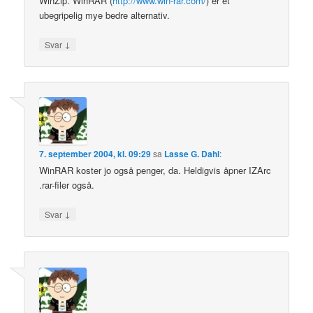
WinZip. WinRAR (
http://www.win-rar.com/
) er et
ubegripelig mye bedre alternativ.
↓
Svar
7. september 2004, kl. 09:29
sa
Lasse G. Dahl
:
WinRAR koster jo også penger, da. Heldigvis åpner IZArc
.rar-filer også.
↓
Svar