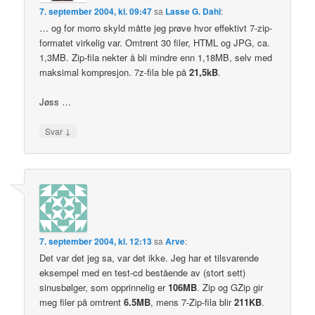
7. september 2004, kl. 09:47
sa
Lasse G. Dahl
:
… og for morro skyld måtte jeg prøve hvor effektivt 7-zip-
formatet virkelig var. Omtrent 30 filer, HTML og JPG, ca.
1,3MB. Zip-fila nekter å bli mindre enn 1,18MB, selv med
maksimal kompresjon. 7z-fila ble på
21,5kB
.
Jøss …
↓
Svar
7. september 2004, kl. 12:13
sa
Arve
:
Det var det jeg sa, var det ikke. Jeg har et tilsvarende
eksempel med en test-cd bestående av (stort sett)
sinusbølger, som opprinnelig er
106MB
. Zip og GZip gir
meg filer på omtrent
6.5MB
, mens 7-Zip-fila blir
211KB
.