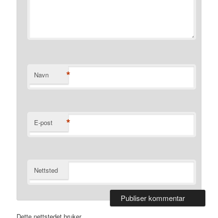
*
Navn
*
E-post
Nettsted
Dette nettstedet bruker