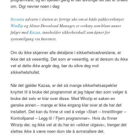
om. Digi nevner noen i dag:
Secunia
advarte i slutten av forrige uke om at både pakkeverktøyet
WinZip
og Altnet Download Manager, et verktøy som blant annet
følger med
Kazaa
, inneholder sikkerhetshull som åpner for
systemtilgang via Internett.
Om du ikke skjønner alle detaljene i sikkerhetsadverslene, er
ikke det så vesentlig. Det som
er
vesentlig, er at dersom du ikke
vet
at dette
ikke
angår deg, bør du sikre deg mot
sikkerhetshullet.
Når det gjelder Kazaa, er det så mange sikkerhetsaspekter
knyttet til å bruke det programmet at jeg håper den som velger å
bruke det selv er klar over disse. Med Winzip er saken en
ganske annen – mange er ikke engang klar over at de har det
installert. Det kan du finne ut ved å velge «Start – Innstillinger –
Kontrollpanel – Legg til / Fjern programmer». Hvis du finner
Winzip der, og ikke vet at du har en «sikker utgave», trenger det
slettes ikke å være noen dum ide å avinstallere det.