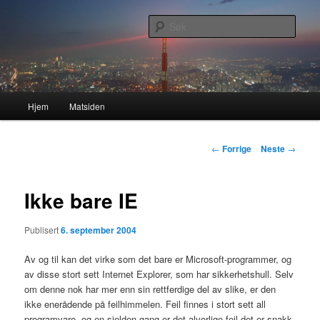
Gå
Nå enda nyere og mer forbedret!
direkte
Søk
til
hovedinnholdet
Lasses hjemmeside
Hovedmeny
Hjem
Matsiden
Innleggsnavigasjon
←
Forrige
Neste
→
Ikke bare IE
Publisert
6. september 2004
Av og til kan det virke som det bare er Microsoft-programmer, og
av disse stort sett Internet Explorer, som har sikkerhetshull. Selv
om denne nok har mer enn sin rettferdige del av slike, er den
ikke enerådende på feilhimmelen. Feil finnes i stort sett all
programvare, og en sjelden gang er det alvorlige feil det er snakk