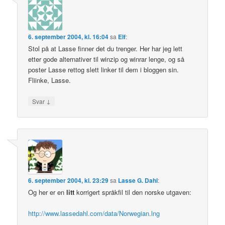
6. september 2004, kl. 16:04
sa
Elf
:
Stol på at Lasse finner det du trenger. Her har jeg lett
etter gode alternativer til winzip og winrar lenge, og så
poster Lasse rettog slett linker til dem i bloggen sin.
Fliinke, Lasse.
↓
Svar
6. september 2004, kl. 23:29
sa
Lasse G. Dahl
:
Og her er en
litt
korrigert språkfil til den norske utgaven:
http://www.lassedahl.com/data/Norwegian.lng