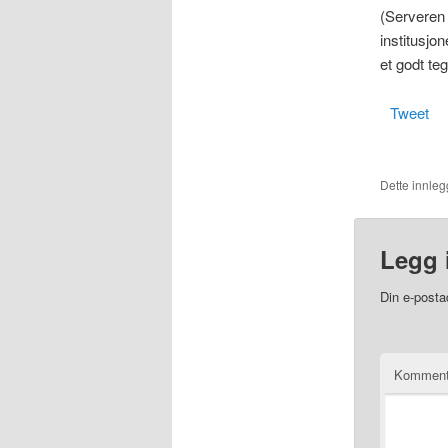
(Serveren 
institusjo
et godt teg
Tweet
Dette innlegg
Legg 
Din e-postad
Kommen