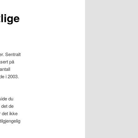
lige
r. Sentralt
asert på
antall
de i 2003.
side du
 det de
r det ikke
lgjengelig