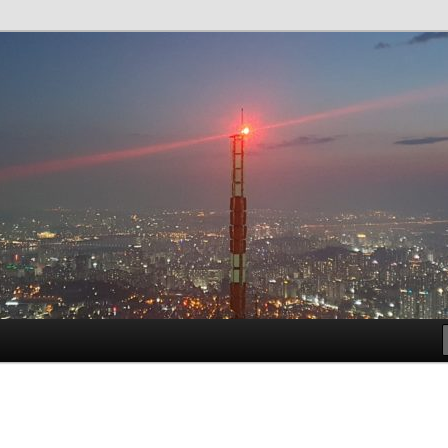
t!
meside