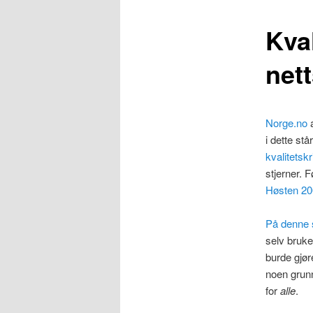
Kva
net
Norge.no
a
i dette st
kvalitetskr
stjerner. 
Høsten 200
På denne s
selv bruke
burde gjør
noen grunn
for
alle
.