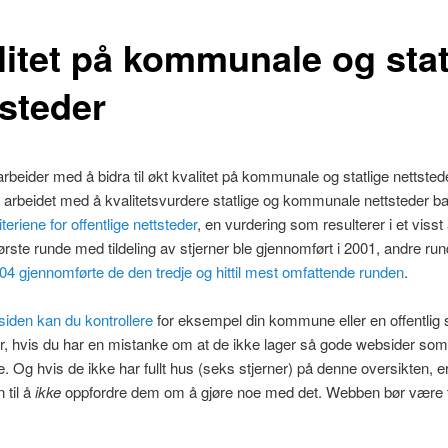
litet på kommunale og stat
tsteder
rbeider med å bidra til økt kvalitet på kommunale og statlige nettstede
år arbeidet med å kvalitetsvurdere statlige og kommunale nettsteder b
iteriene for offentlige nettsteder
, en vurdering som resulterer i et visst 
Første runde med tildeling av stjerner ble gjennomført i 2001, andre run
4 gjennomførte de den tredje og hittil mest omfattende runden
.
iden kan du kontrollere
for eksempel din kommune eller en offentlig 
r, hvis du har en mistanke om at de ikke lager så gode websider som
e. Og hvis de ikke har fullt hus (seks stjerner) på denne oversikten, e
 til å
ikke
oppfordre dem om å gjøre noe med det. Webben bør være ti