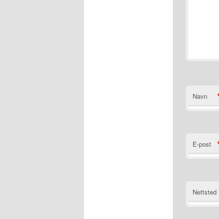
Navn
E-post
Nettsted