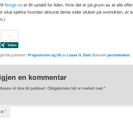
til
Norge.no
er litt ustabil for tiden. Hvis det er på grunn av at alle offen
ner skal sjekke hvordan akkurat deres sider skårer på oversikten, er e
n.)
et ble publisert i
Programvare og OS
av
Lasse G. Dahl
. Bokmerk
permalenken
.
igjen en kommentar
resse vil ikke bli publisert.
Obligatoriske felt er merket med
*
tar
*