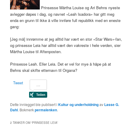
Prinsesse Märtha Louise og Ari Behns nyeste
avlegger døpes i dag, og navnet «Leah Isadora» har gitt meg
enda en grunn til ikke å ville innføre full republikk med en eneste
gang:
[Jeg må] innrømme at jeg alltid har vært en stor «Star Wars»-fan,
og prinsesse Leia har alltid vært den vakreste i hele verden, sier
Märtha Louise til Aftenposten.
Prinsesse Leah. Eller Leia. Det er vel for mye å håpe på at
Behns skal skifte etternavn til Organa?
Tweet
Dette innlegget ble publisert i
Kultur og underholdning
av
Lasse G.
Dahl
. Bokmerk
permalenken
.
2 TANKER OM “
PRINSESSE LEIA
”