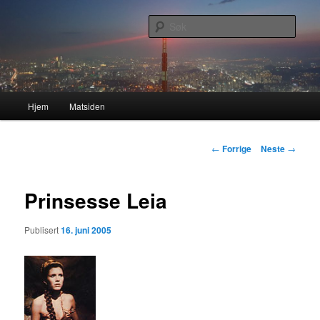
Gå
Nå enda nyere og mer forbedret!
direkte
Søk
til
hovedinnholdet
Lasses hjemmeside
Hovedmeny
Hjem
Matsiden
Innleggsnavigasjon
←
Forrige
Neste
→
Prinsesse Leia
Publisert
16. juni 2005