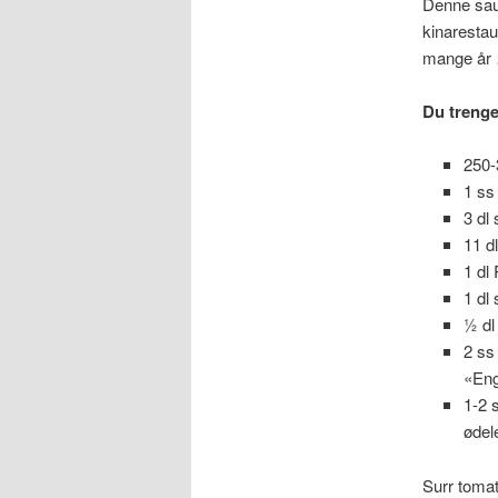
Denne sau
kinarestaur
mange år
Du trenge
250-
1 ss
3 dl
11 d
1 dl
1 dl 
½ dl
2 ss
«Eng
1-2 
ødel
Surr tomat