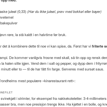
laske juleøl (0,33)
(Har du ikke juleøl, prøv med bokkøl eller bayer)
 hvetemel
 bakepulver
 jevn røre, la stå kaldt i en halvtime før bruk.
 det å kombinere dette til noe vi kan spise, da. Først har vi
friterte 
campi. De kommer vanligvis frosne med skall, så tin opp og rensk d
 la halen sitte igjen. Vend dem i salt og pepper, og dypp dem i frityrrø
et minutt eller to — til de har fått fin farge. Serveres med sursøt saus.
Trondheims mest populære «kinarestaurant-rett»:
INEFILET
svinekjøtt i strimler, for eksempel fra nakkekoteletter. 3-4-millimeters
 passer bra, men noe presisjon trengs ikke. Ha kjøttet i en bolle, og k