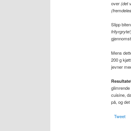
over
(det 
(fremdeles
Slipp biten
frityrgryte!
gjennomste
Mens dette
200 g kjøtt
jevner med 
Resultatet
glimrende 
cuisine, d
på, og det 
Tweet