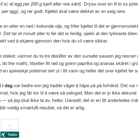
vil si; et egg per 200 g kjøtt eller noe sånt)
. Dryss over en til to ss pot
 per egg)
, og rør godt. Kjøttet skal være dekket av en seig røre.
e en etter en ned i kokende olje, og friter kjøttet til det er gjennomstek
).
Det tar et minutt eller to før det er ferdig, sjekk at den tykkeste biten
kt ved å skjære gjennom den hvis du vil være sikker.
 steker, varmer du to-tre desiliter av den sursøte sausen jeg nevner o
, do the math), tilsetter litt rød og grønn paprika og ananas skåret i gro
en spiseskje potetmel rørt ut i litt vann og heller det over kjøttet før 
 i dag
var bedre enn jeg hadde våget å håpe på på forhånd. Det var re
mat, hvis jeg får lov til å være så selvgod. Men det er jo ikke akkurat
a — så jeg skal ikke ta av, heller. Uansett; det er en litt anderledes m
blir veldig smakfullt resultat, så det er artig.