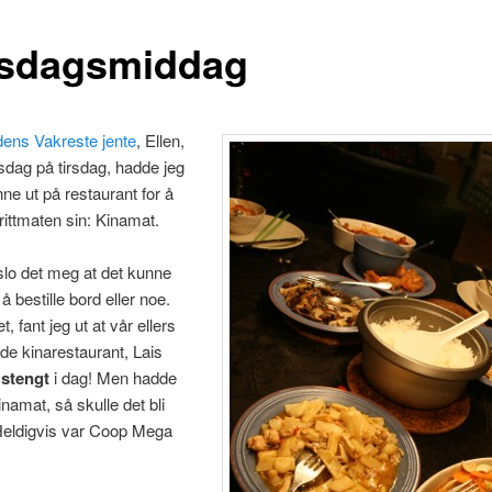
sdagsmiddag
dens Vakreste jente
, Ellen,
dag på tirsdag, hadde jeg
nne ut på restaurant for å
rittmaten sin: Kinamat.
slo det meg at det kunne
å bestille bord eller noe.
 fant jeg ut at vår ellers
de kinarestaurant, Lais
r
stengt
i dag! Men hadde
inamat, så skulle det bli
Heldigvis var Coop Mega