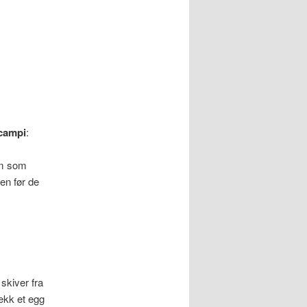
scampi
:
em som
ren før de
 skiver fra
nekk et egg