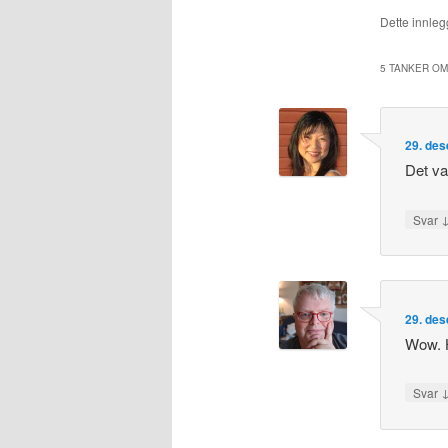
Dette innlegg
5 TANKER OM
29. des
Det va
Svar
29. des
Wow. H
Svar