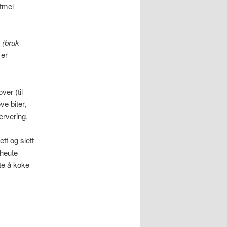
etmel
t
(bruk
 er
ver (til
ve biter,
servering.
tt og slett
 heute
åte å koke