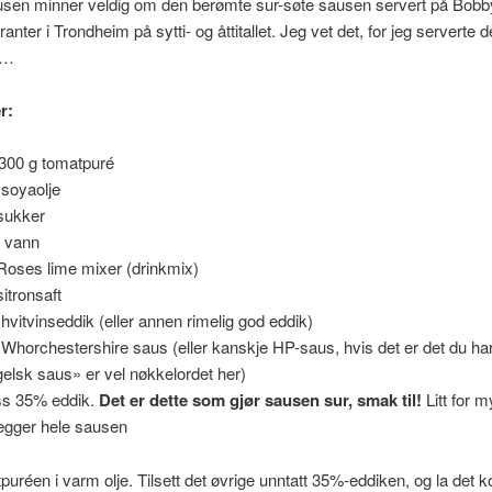
sen minner veldig om den berømte sur-søte sausen servert på Bobb
anter i Trondheim på sytti- og åttitallet. Jeg vet det, for jeg serverte d
 …
r:
300 g tomatpuré
 soyaolje
 sukker
l vann
 Roses lime mixer (drinkmix)
sitronsaft
 hvitvinseddik (eller annen rimelig god eddik)
 Whorchestershire saus (eller kanskje HP-saus, hvis det er det du h
elsk saus» er vel nøkkelordet her)
ss 35% eddik.
Det er dette som gjør sausen sur, smak til!
Litt for 
egger hele sausen
puréen i varm olje. Tilsett det øvrige unntatt 35%-eddiken, og la det 