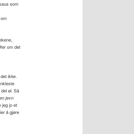
 saus som
t om
rekene,
 Mer om det
r det
ikke
.
enkleste
 del øl. Så
 en jevn
 jeg jo et
ier å gjøre