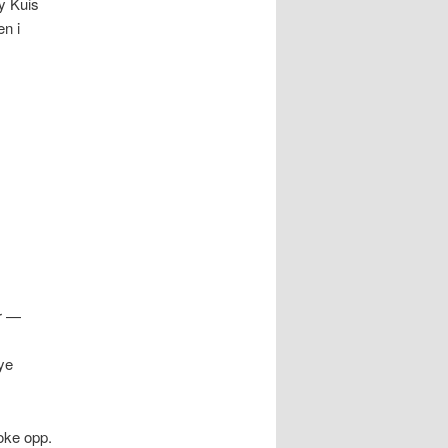
y Kuis
en i
ar —
mye
koke opp.