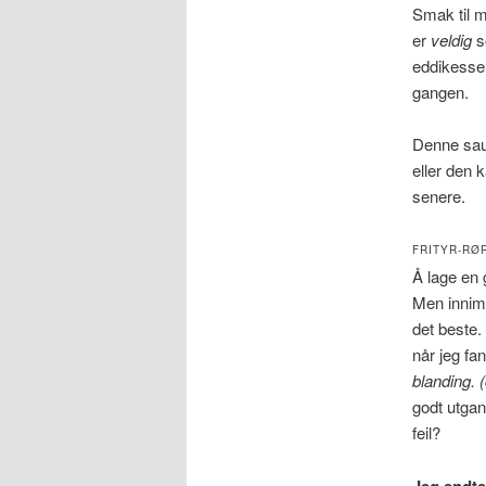
Smak til 
er
veldig
s
eddikesse
gangen.
Denne saus
eller den 
senere.
FRITYR-RØ
Å lage en g
Men innime
det beste.
når jeg fa
blanding. (
godt utgan
feil?
Jeg endt