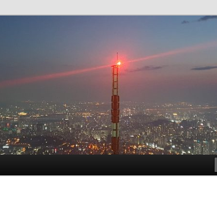
t!
meside