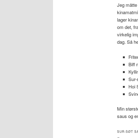
Jeg måtte 
kinamatmi
lager kina
om det, fra
virkelig 
dag. Så h
Frit
Biff
Kyll
Sur-s
Hoi 
Svin
Min største
saus og en 
SUR-SØT S