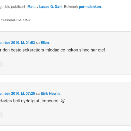
et ble publisert i
Mat
av
Lasse G. Dahl
. Bokmerk
permalenken
.
 “
BURSDAGSMIDDAG
”
ember 2010, kl. 01:53
sa
Ellen
:
r den beste seksretters middag eg nokon sinne har ete!
↓
ember 2010, kl. 07:25
sa
Eirik Newth
:
ørtes helt nydelig ut. Imponert. 🙂
↓