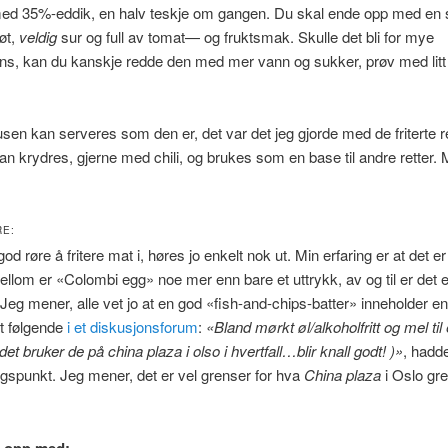
med 35%-eddik, en halv teskje om gangen. Du skal ende opp med en
øt,
veldig
sur og full av tomat— og fruktsmak. Skulle det bli for mye
ns, kan du kanskje redde den med mer vann og sukker, prøv med lit
en kan serveres som den er, det var det jeg gjorde med de friterte 
kan krydres, gjerne med chili, og brukes som en base til andre retter.
RE:
od røre å fritere mat i, høres jo enkelt nok ut. Min erfaring er at det e
llom er «Colombi egg» noe mer enn bare et uttrykk, av og til er det 
 Jeg mener, alle vet jo at en god «fish-and-chips-batter» inneholder en
nt følgende
i et diskusjonsforum
:
«Bland mørkt øl/alkoholfritt og mel til
det bruker de på china plaza i olso i hvertfall…blir knall godt! )»
, hadde
gspunkt. Jeg mener, det er vel grenser for hva
China plaza
i Oslo gre
e opp med: