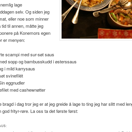
nemlig lage
ddagen selv. Og siden jeg
mat, eller noe som minner
 tid til annen, måtte jeg
imponere på Konemors egen
er er menyen:
erte scampi med sur-søt saus
 med sopp og bambusskudd i østerssaus
ing i mild karrysaus
øt svinefilét
Sin eggnudler
efilet med cashewnøtter
 bragd i dag tror jeg er at jeg greide å lage to ting jeg har slitt med le
god frityr-røre. La oss ta det første først:
AUS: