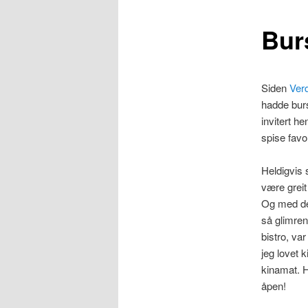
Bur
Siden
Ver
hadde burs
invitert he
spise favo
Heldigvis 
være greit 
Og med det,
så glimren
bistro, va
jeg lovet k
kinamat. 
åpen!