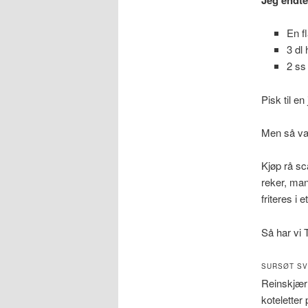
En f
3 dl
2 ss
Pisk til en
Men så var
Kjøp rå s
reker, man
friteres i 
Så har vi 
SURSØT SV
Reinskjær 
koteletter