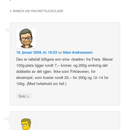
5 TANKER OM “
FAVORITTSJOKOLADE
”
18. januar 2006, kl. 16:03
sa
Stian Andreassen
:
Den er iallefall billigere enn sine «brødre» fra Freia. Mener
100g-plata ligger rundt 7,– kroner, og 200g omkring det
dobbelte av dét igjen. Ikke som Firkløveren, for
eksempel, som koster rundt 20,– for 200g og 12–14 for
100g. (Med forbehold om feil.)
↓
Svar