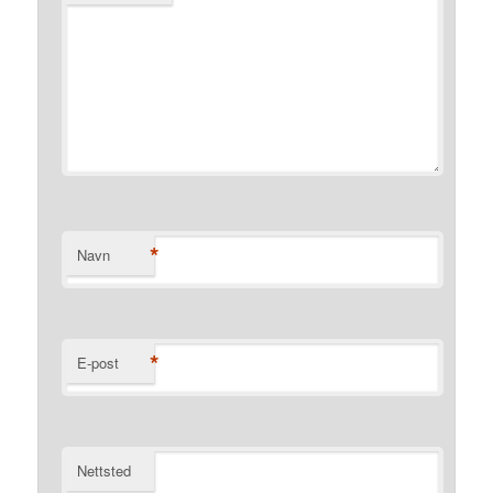
*
Navn
*
E-post
Nettsted