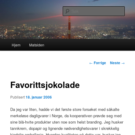
Gå
Nå enda nyere og mer forbedret!
direkte
Søk
til
hovedinnholdet
Lasses hjemmeside
Hovedmeny
Hjem
Matsiden
Innleggsnavigasjon
←
Forrige
Neste
→
Favorittsjokolade
Publisert
18. januar 2006
Da jeg var liten, hadde vi det første store forsøket med såkalte
merkeløse dagligvarer i Norge, da kooperativen prøvde seg med
sine blå-hvite produkter uten noe som helst branding. Jeg husker
tannkrem, dopapir og lignende nødvendighetsvarer i skrekkelig
kjedelig emballasje. Hvordan kvaliteten på dette var, husker jeg