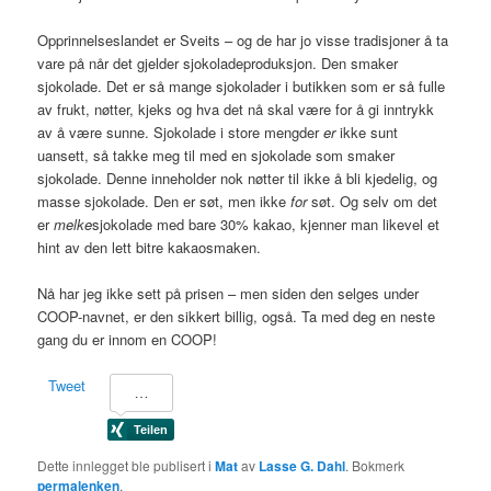
Opprinnelseslandet er Sveits – og de har jo visse tradisjoner å ta
vare på når det gjelder sjokoladeproduksjon. Den smaker
sjokolade. Det er så mange sjokolader i butikken som er så fulle
av frukt, nøtter, kjeks og hva det nå skal være for å gi inntrykk
av å være sunne. Sjokolade i store mengder
er
ikke sunt
uansett, så takke meg til med en sjokolade som smaker
sjokolade. Denne inneholder nok nøtter til ikke å bli kjedelig, og
masse sjokolade. Den er søt, men ikke
for
søt. Og selv om det
er
melke
sjokolade med bare 30% kakao, kjenner man likevel et
hint av den lett bitre kakaosmaken.
Nå har jeg ikke sett på prisen – men siden den selges under
COOP
-navnet, er den sikkert billig, også. Ta med deg en neste
gang du er innom en
COOP
!
Tweet
Dette innlegget ble publisert i
Mat
av
Lasse G. Dahl
. Bokmerk
permalenken
.