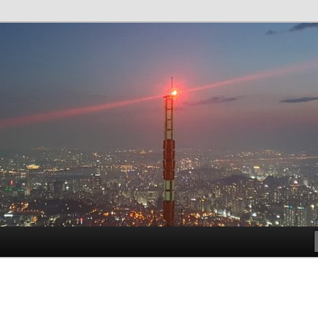
t!
meside