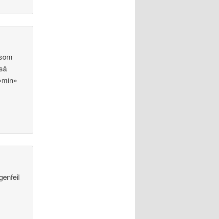
n som
gså
 «min»
genfeil