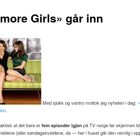
lmore Girls» går inn
Med sjokk og vantro mottok jeg nyheten i dag:
«
 inn
.
faktisk at det bare er
fem episoder igjen
på TV norge før skjermen bl
ldene (eller søndagskveldene, da — her i huset går den nemlig i opp