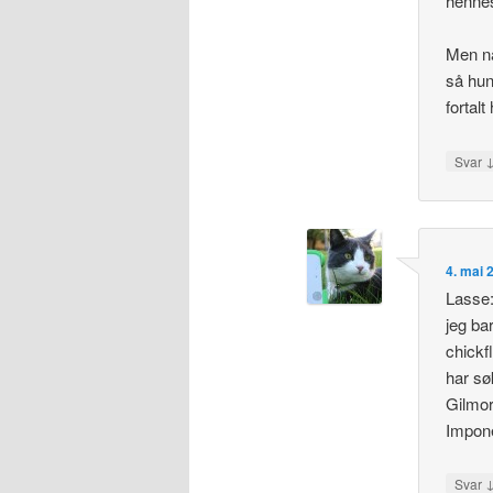
hennes
Men nå
så hun
fortal
Svar
4. mai 
Lasse:
jeg ba
chickf
har sø
Gilmor
Impon
Svar