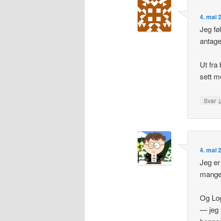
4. mai 
Jeg fø
antage
Ut fra
sett m
Svar
4. mai 
Jeg er
mange 
Og Log
— jeg 