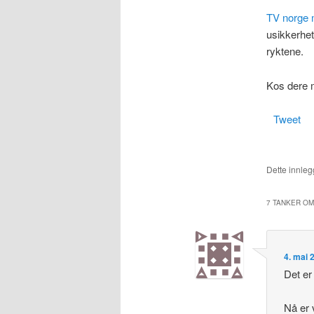
TV norge 
usikkerhet
ryktene.
Kos dere m
Tweet
Dette innlegg
7 TANKER OM
4. mai 
Det er
Nå er 