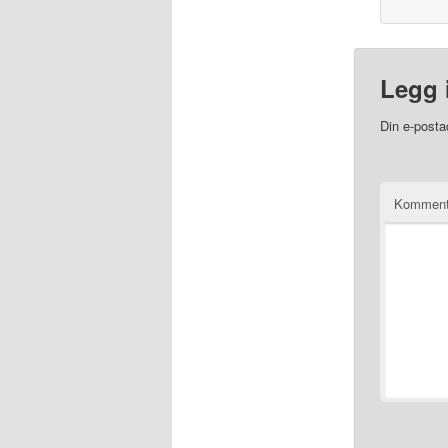
Legg 
Din e-postad
Kommen