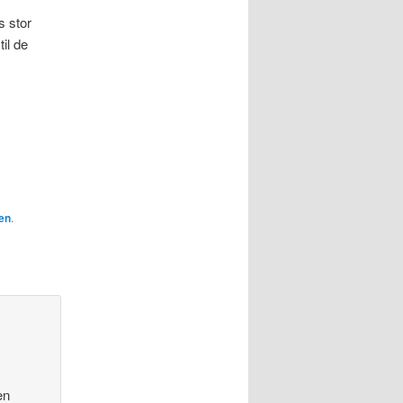
 stor
til de
en
.
en