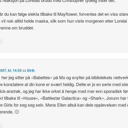
 reaksjon på Lorelais brudd med Christopher tydelig viser det.
r du kan følge slekta tilbake til Mayflower, forventes det en viss stan
 vil nok alltid holde maska, slik som hun viste morgenen etter Lorela
t henne om bruddet.
↓
2007, kl. 14:53
sa
Eirik
:
 her jeg sitter på «Babettes» på Mo og snylter på bibliotekets nettver
re konstatere at din kone er svært heldig. Dette er jo en serie med st
lick-anstrøk, og jeg har ikke orket å henge med mer enn sporadisk før
kt tilbake til «House», «Battlestar Galactica» og «Shark». Jorunn har f
e Girls for seg seg selv. Mens Ellen altså kan dele opplevelsen med 
erende. 🙂
↓