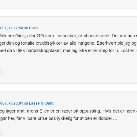
2007, kl. 22:53
sa
Ellen
:
 Gilmore Girls, eller GG som Lasse sier, er «hans» serie. Det var ha
et den og fortalte bruddstykker av alle intrigene. Etterhvert ble jeg o
med da vi fikk harddiskopptaker, noe jeg ikke er lei meg for :). Lost er
↓
2007, kl. 23:01
sa
Lasse G. Dahl
:
eg lager mat, mens Ellen er en racer på oppussing. Hvis det er noen 
 går her, får vi bare prise oss lykkelig for at den er dobbel …
↓