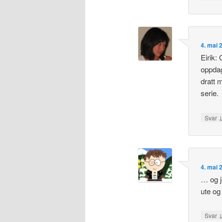
4. mai 
Eirik:
oppdag
dratt 
serie.
Svar
4. mai 
… og j
ute og
Svar