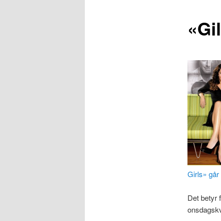
«Gi
Girls» går
Det betyr 
onsdagskve