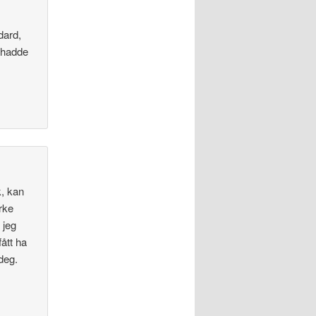
dard,
i hadde
k, kan
erke
 jeg
ått ha
deg.