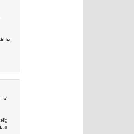
e
dri har
e så
elig
kutt