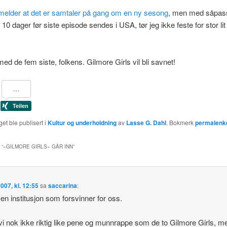
melder at det er samtaler på gang om en ny sesong
, men med såpass
 10 dager før siste episode sendes i
USA
, tør jeg ikke feste for stor lit 
ed de fem siste, folkens. Gilmore Girls vil bli savnet!
et ble publisert i
Kultur og underholdning
av
Lasse G. Dahl
. Bokmerk
permalenk
 “
«GILMORE GIRLS» GÅR INN
”
2007, kl. 12:55
sa
saccarina
:
 en institusjon som forsvinner for oss.
vi nok ikke riktig like pene og munnrappe som de to Gilmore Girls, m