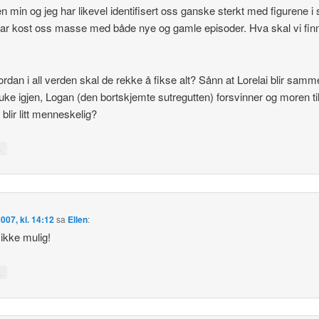
en min og jeg har likevel identifisert oss ganske sterkt med figurene i 
har kost oss masse med både nye og gamle episoder. Hva skal vi fin
rdan i all verden skal de rekke å fikse alt? Sånn at Lorelai blir sam
ke igjen, Logan (den bortskjemte sutregutten) forsvinner og moren ti
 blir litt menneskelig?
↓
2007, kl. 14:12
sa
Ellen
:
 ikke mulig!
↓