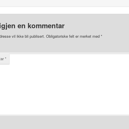
igjen en kommentar
resse vil ikke bli publisert.
Obligatoriske felt er merket med
*
tar
*