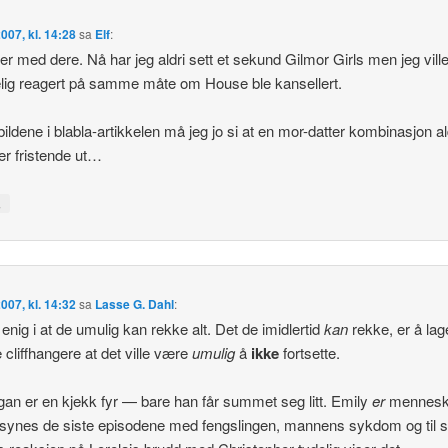
2007, kl. 14:28
sa
Elf
:
ler med dere. Nå har jeg aldri sett et sekund Gilmor Girls men jeg vill
lig reagert på samme måte om House ble kansellert.
 bildene i blabla-artikkelen må jeg jo si at en mor-datter kombinasjon al
er fristende ut…
↓
2007, kl. 14:32
sa
Lasse G. Dahl
:
 enig i at de umulig kan rekke alt. Det de imidlertid
kan
rekke, er å lag
cliffhangere at det ville være
umulig
å
ikke
fortsette.
an er en kjekk fyr — bare han får summet seg litt. Emily
er
mennesk
synes de siste episodene med fengslingen, mannens sykdom og til s