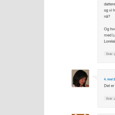
datter
og vi 
nå?
Og hvo
med Lu
Lorelai
Svar
4. mai 
Det er
Svar