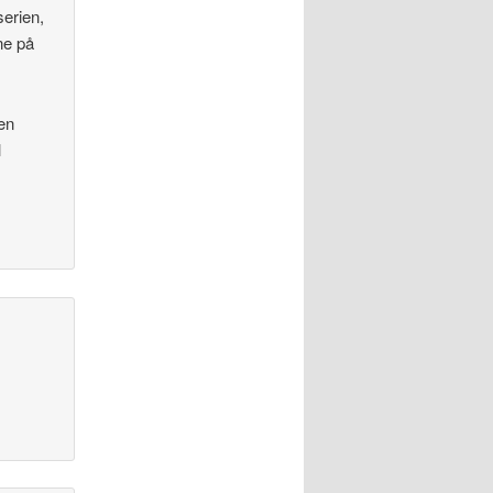
serien,
ne på
men
l