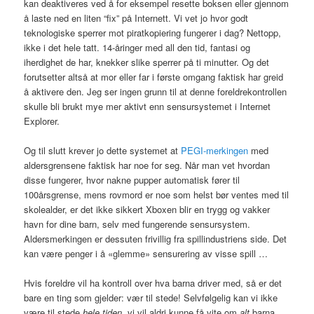
kan deaktiveres ved å for eksempel resette boksen eller gjennom
å laste ned en liten “fix” på Internett. Vi vet jo hvor godt
teknologiske sperrer mot piratkopiering fungerer i dag? Nettopp,
ikke i det hele tatt. 14-åringer med all den tid, fantasi og
iherdighet de har, knekker slike sperrer på ti minutter. Og det
forutsetter altså at mor eller far i første omgang faktisk har greid
å aktivere den. Jeg ser ingen grunn til at denne foreldrekontrollen
skulle bli brukt mye mer aktivt enn sensursystemet i Internet
Explorer.
Og til slutt krever jo dette systemet at
PEGI
-merkingen
med
aldersgrensene faktisk har noe for seg. Når man vet hvordan
disse fungerer, hvor nakne pupper automatisk fører til
100årsgrense, mens rovmord er noe som helst bør ventes med til
skolealder, er det ikke sikkert Xboxen blir en trygg og vakker
havn for dine barn, selv med fungerende sensursystem.
Aldersmerkingen er dessuten frivillig fra spillindustriens side. Det
kan være penger i å «glemme» sensurering av visse spill …
Hvis foreldre vil ha kontroll over hva barna driver med, så er det
bare en ting som gjelder: vær til stede! Selvfølgelig kan vi ikke
være til stede
hele tiden
, vi vil aldri kunne få vite om
alt
barna