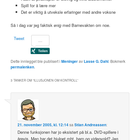
Spill for å lære mer
Det er viktig å utveksle erfaringer med andre voksne
Så i dag var jeg faktisk
enig
med Barnevakten om noe.
Tweet
Dette innlegget ble publisert i
Meninger
av
Lasse G. Dahl
. Bokmerk
permalenken
.
3 TANKER OM “
ILLUSJONEN OM KONTROLL
”
21. november 2005, kl. 12:14
sa
Stian Andreassen
:
Denne funksjonen har jo eksistert på bl.a. DVD-spillere i
årevis. Men har det hjulpet mht. barn og videovold? Jeg