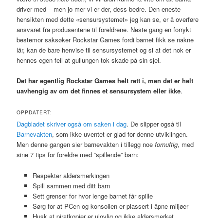
driver med – men jo mer vi er der, dess bedre. Den eneste
hensikten med dette «sensursystemet» jeg kan se, er å overføre
ansvaret fra produsentene til foreldrene. Neste gang en forrykt
bestemor saksøker Rockstar Games fordi barnet fikk se nakne
lår, kan de bare henvise til sensursystemet og si at det nok er
hennes egen feil at gullungen tok skade på sin sjel.
Det har egentlig Rockstar Games helt rett i, men det er helt
uavhengig av om det finnes et sensursystem eller ikke
.
OPPDATERT:
Dagbladet skriver også om saken i dag
. De slipper også til
Barnevakten
, som ikke uventet er glad for denne utviklingen.
Men denne gangen sier barnevakten i tillegg noe
fornuftig
, med
sine 7 tips for foreldre med “spillende” barn:
Respekter aldersmerkingen
Spill sammen med ditt barn
Sett grenser for hvor lenge barnet får spille
Sørg for at PCen og konsollen er plassert i åpne miljøer
Husk at piratkopier er ulovlig og ikke aldersmerket