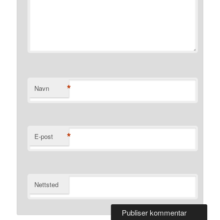
*
Navn
*
E-post
Nettsted