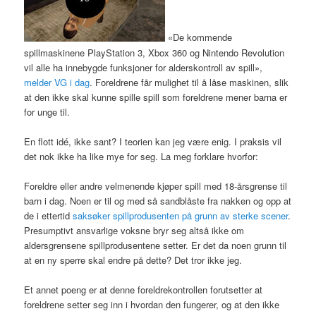
«De kommende
spillmaskinene PlayStation 3, Xbox 360 og Nintendo Revolution
vil alle ha innebygde funksjoner for alderskontroll av spill»,
melder VG i dag
. Foreldrene får mulighet til å låse maskinen, slik
at den ikke skal kunne spille spill som foreldrene mener barna er
for unge til.
En flott idé, ikke sant? I teorien kan jeg være enig. I praksis vil
det nok ikke ha like mye for seg. La meg forklare hvorfor:
Foreldre eller andre velmenende kjøper spill med 18-årsgrense til
barn i dag. Noen er til og med så sandblåste fra nakken og opp at
de i ettertid
saksøker spillprodusenten på grunn av sterke scener
.
Presumptivt ansvarlige voksne bryr seg altså ikke om
aldersgrensene spillprodusentene setter. Er det da noen grunn til
at en ny sperre skal endre på dette? Det tror ikke jeg.
Et annet poeng er at denne foreldrekontrollen forutsetter at
foreldrene setter seg inn i hvordan den fungerer, og at den ikke