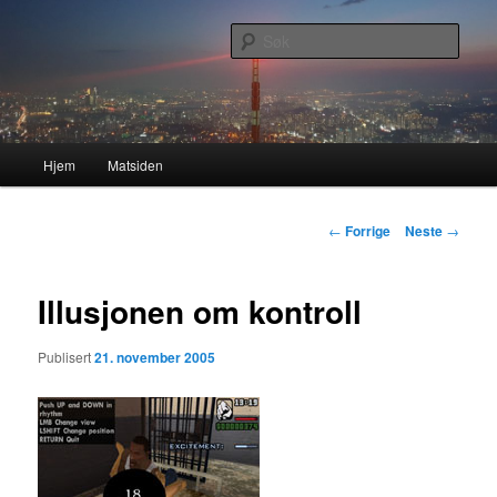
Gå
Nå enda nyere og mer forbedret!
direkte
Søk
til
hovedinnholdet
Lasses hjemmeside
Hovedmeny
Hjem
Matsiden
Innleggsnavigasjon
←
Forrige
Neste
→
Illusjonen om kontroll
Publisert
21. november 2005