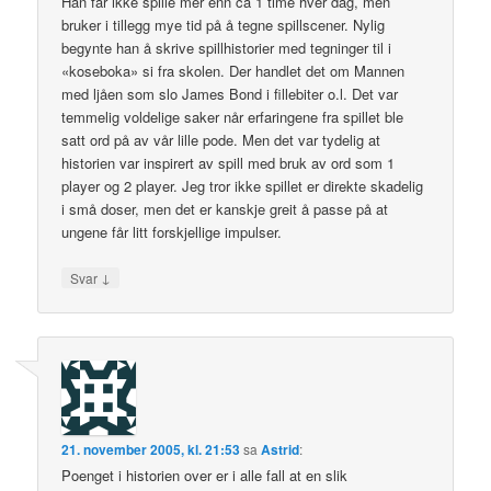
Han får ikke spille mer enn ca 1 time hver dag, men
bruker i tillegg mye tid på å tegne spillscener. Nylig
begynte han å skrive spillhistorier med tegninger til i
«koseboka» si fra skolen. Der handlet det om Mannen
med ljåen som slo James Bond i fillebiter o.l. Det var
temmelig voldelige saker når erfaringene fra spillet ble
satt ord på av vår lille pode. Men det var tydelig at
historien var inspirert av spill med bruk av ord som 1
player og 2 player. Jeg tror ikke spillet er direkte skadelig
i små doser, men det er kanskje greit å passe på at
ungene får litt forskjellige impulser.
↓
Svar
21. november 2005, kl. 21:53
sa
Astrid
:
Poenget i historien over er i alle fall at en slik