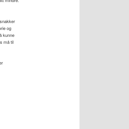
itt mindre.
 snakker
orie og
, å kunne
 må til
er