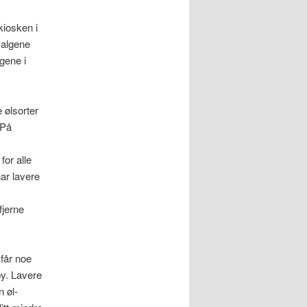
kiosken i
tsalgene
gene i
e ølsorter
 På
for alle
har lavere
fjerne
 får noe
by. Lavere
n øl-