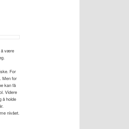
e
e å være
eg.
iske. For
l. Men for
ne kan få
ol. Videre
g å holde
r.
mme nivået.