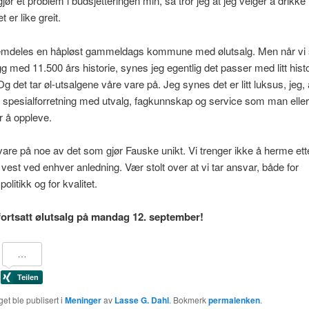
jør et problem i budsjetteringen min, så tror jeg at jeg velger å drikke l
 er like greit.
fremdeles en håpløst gammeldags kommune med ølutsalg. Men når vi
g med 11.500 års historie, synes jeg egentlig det passer med litt hist
 Og det tar øl-utsalgene våre vare på. Jeg synes det er litt luksus, jeg
spesialforretning med utvalg, fagkunnskap og service som man ellers
or å oppleve.
vare på noe av det som gjør Fauske unikt. Vi trenger ikke å herme ett
i vest ved enhver anledning. Vær stolt over at vi tar ansvar, både for
litikk og for kvalitet.
fortsatt ølutsalg på mandag 12. september!
et ble publisert i
Meninger
av
Lasse G. Dahl
. Bokmerk
permalenken
.