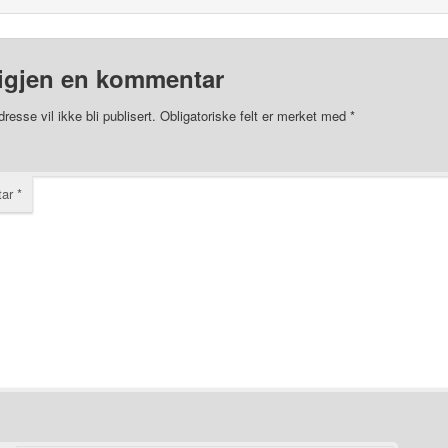
igjen en kommentar
resse vil ikke bli publisert.
Obligatoriske felt er merket med
*
tar
*