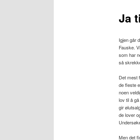
Ja t
Igjen går d
Fauske. V
som har no
så skrekke
Det mest f
de fleste 
noen veldi
lov til å 
gir ølutsa
de lover o
Undersøkel
Men det f