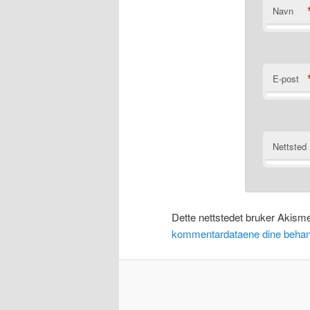
Navn
E-post
Nettsted
Dette nettstedet bruker Akism
kommentardataene dine behan