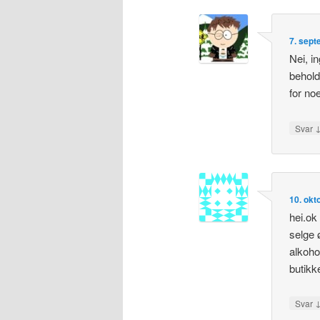
7. sept
Nei, i
behold
for noe
Svar
10. okt
hei.ok
selge 
alkoho
butikk
Svar