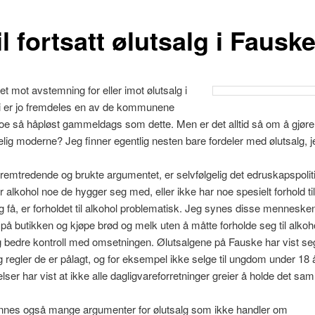
il fortsatt ølutsalg i Fausk
et mot avstemning for eller imot ølutsalg i
i er jo fremdeles en av de kommunene
e så håpløst gammeldags som dette. Men er det alltid så om å gjør
lig moderne? Jeg finner egentlig nesten bare fordeler med ølutsalg, j
remtredende og brukte argumentet, er selvfølgelig det edruskapspolit
er alkohol noe de hygger seg med, eller ikke har noe spesielt forhold ti
g få, er forholdet til alkohol problematisk. Jeg synes disse menneske
gå på butikken og kjøpe brød og melk uten å måtte forholde seg til alkoh
lg bedre kontroll med omsetningen. Ølutsalgene på Fauske har vist se
g regler de er pålagt, og for eksempel ikke selge til ungdom under 18 å
ser har vist at ikke alle dagligvare­forretninger greier å holde det sa
innes også mange argumenter for ølutsalg som ikke handler om