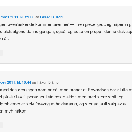
ember 2011, kl. 21:06
sa
Lasse G. Dahl
:
ngen overraskende kommentarer her — men gledelige. Jeg håper vi gr
e ølutsalgene denne gangen, også, og sette en propp i denne diskus
n år.
↓
ober 2011, kl. 18:44
sa
Håkon Blåmoli
:
 med den ordningen som er nå. men mener at Edvardsen bør slutte 
øl på «krita» til personer i sin beste alder, men med store stoff, og
lproblemer.er selv forøvrig avholdsmann, og stemte ja til salg av øl i
er. mvh.håkon.
↓