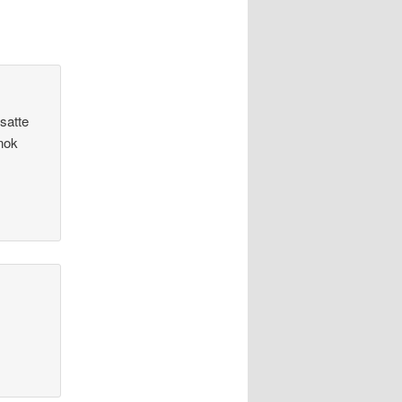
satte
 nok