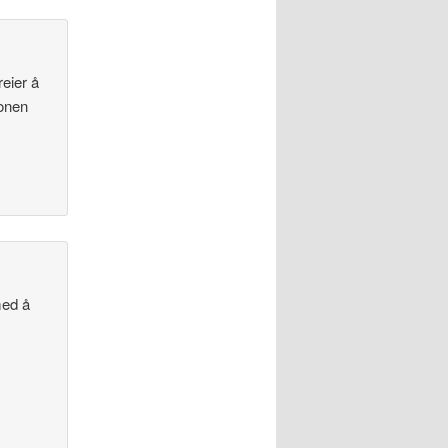
eier å
jonen
med å