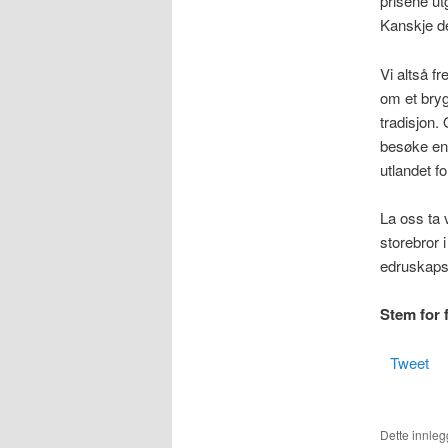
prisene utg
Kanskje det
Vi altså 
om et bryg
tradisjon.
besøke en 
utlandet f
La oss ta 
storebror 
edruskapspo
Stem for 
Tweet
Dette innlegg