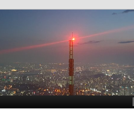
t!
meside