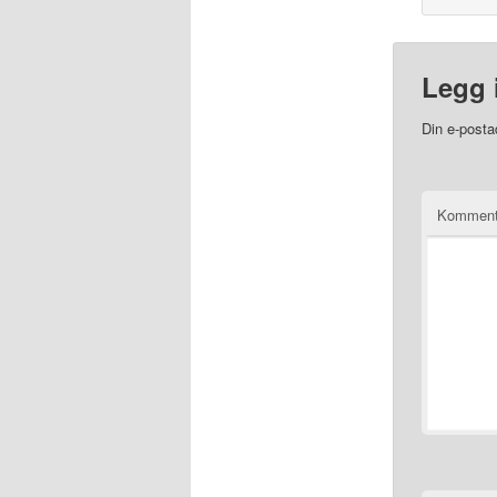
Legg 
Din e-postad
Kommen