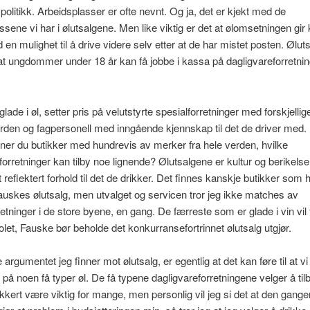
olitikk. Arbeidsplasser er ofte nevnt. Og ja, det er kjekt med de
ssene vi har i ølutsalgene. Men like viktig er det at ølomsetningen gir 
d en mulighet til å drive videre selv etter at de har mistet posten. Ølu
at ungdommer under 18 år kan få jobbe i kassa på dagligvareforretnin
lade i øl, setter pris på velutstyrte spesialforretninger med forskjellig
erden og fagpersonell med inngående kjennskap til det de driver med.
ner du butikker med hundrevis av merker fra hele verden, hvilke
forretninger kan tilby noe lignende? Ølutsalgene er kultur og berikelse 
 reflektert forhold til det de drikker. Det finnes kanskje butikker som 
auskes ølutsalg, men utvalget og servicen tror jeg ikke matches av
retninger i de store byene, en gang. De færreste som er glade i vin vil 
et, Fauske bør beholde det konkurransefortrinnet ølutsalg utgjør.
argumentet jeg finner mot ølutsalg, er egentlig at det kan føre til at vi
s på noen få typer øl. De få typene dagligvareforretningene velger å til
ikkert være viktig for mange, men personlig vil jeg si det at den gange