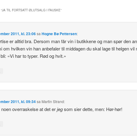
 “
JA TIL FORTSATT ØLUTSALG I FAUSKE
”
ember 2011, kl. 23:06
sa
Hogne Bø Pettersen
:
tise er alltid bra. Dersom man får vin i butikkene og man spør den an
i om hvilken vin han anbefaler til middagen du skal lage til helgen vil
bli: «Vi har to typer. Rød og hvit.»
↓
ember 2011, kl. 09:34
sa
Martin Strand
:
noen overraskelse at det er
jeg
som sier dette, men: Hør-hør!
↓