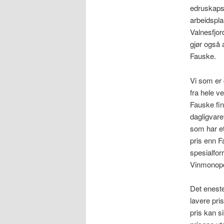
edruskapsp
arbeidspla
Valnesfjor
gjør også 
Fauske.
Vi som er g
fra hele v
Fauske fin
dagligvare
som har et
pris enn F
spesialfor
Vinmonopol
Det eneste 
lavere pri
pris kan s