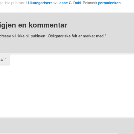
et ble publisert i
Ukategorisert
av
Lasse G. Dahl
. Bokmerk
permalenken
.
igjen en kommentar
resse vil ikke bli publisert.
Obligatoriske felt er merket med
*
tar
*