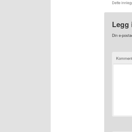
Dette innlegg
Legg 
Din e-postad
Kommen