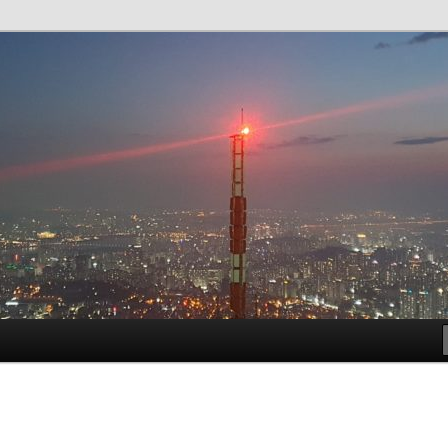
t!
meside