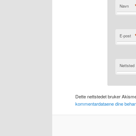
Navn
E-post
Nettsted
Dette nettstedet bruker Akism
kommentardataene dine behan