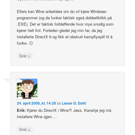
Ellers kan Wine anbefales om du vil kjøre Windows-
programmer (og da funker faktisk også dobbeltklikk på
.EXE). Det er faktisk forbløffende hvor mye snodig som
kjører helt fint. Forleden gledet jeg min far, da jeg
installerte DirectX 9 og fikk et obskurt kampflyspill til å
funke. 🙂
↓
Svar
24. april 2008, kl. 14:26
sa
Lasse G. Dahl
:
Erik:
Kjører du DirectX i Wine?! Jøss. Kanskje jeg må
installere Wine igjen …
↓
Svar