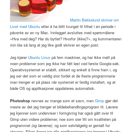
Martin Bekkelund skriver om
Livet med Ubuntu
etter å ha blitt tvunget til frihet i en periode i
påvente av en ny Mac. Innlegget avsluttes med spørsmålene
«Hva med deg? Har du byttet? Hvorfor (ikke)?», og kommentaren
min ble så lang at jeg like godt skriver en egen post.
Jeg kjører
Ubuntu Linux
på fem maskiner, og har ikke møtt på
noen problemer som jeg ikke har fått løst ved første Google-søk.
Operativsystemet er stabilt, sikkert og enkelt å finne fram i, og
jeg ser det som er veldig stor fordel at de fleste programmene
man trenger er på plass når systemet er ferdig installert, og at
både OS og applikasjoner oppdateres automatisk.
Photoshop
nevnes av mange som et savn, men
Gimp
gjør det
meste av det jeg trenger et bildebehandlingsprogram til. Lærere
jeg kjenner som underviser i formgiving har også gått over til
Gimp uten videre problemer, noe som sier litt om kvaliteten på
programmet
(og lærerne)
, og som selvfølgelig er genialt for
elevene. Ellers finner jeg alle applikasjonene jeg
trenger
i Ubuntu.