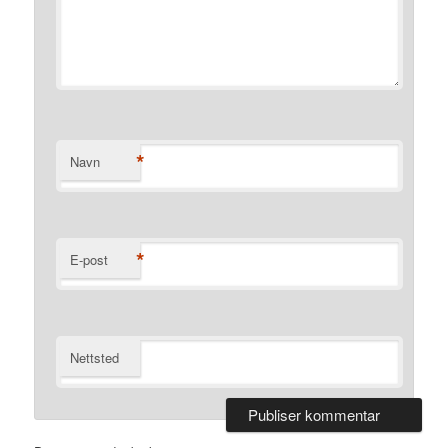
*
Navn
*
E-post
Nettsted