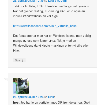
25. april 2008, kl. 10:39
sa
Lasse G. Dahl
:
Takk for fin liste, Eirik. Fremtiden ser langsomt lysere ut.
Når det gjelder testing, IE-bruk og slikt, er jo også en
virtuell Windowsboks en vei å gå:
http://www.lassedahl.com/b/min_virtuelle_boks
Det forutsetter at man har en Windows-lisens, men veldig
mange av oss som kjører Linux fikk jo med en
Windowslisens da vi kjøpte maskinen enten vi ville eller
ikke.
↓
Svar
25. april 2008, kl. 13:28
sa
Eirik
:
host
Jeg har jo en partisjon med XP fremdeles, da. Greit