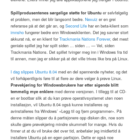
Spillprodusentenes sørgelige støtte for Ubuntu
er selvfølgelig
et problem, men det blir langsomt bedre.
Nexuiz
er en grei
referanse på at det går an, og
Second Life
har en beta-klient som
imnsho
fungerer bedre enn Windowsklienten. Det jeg savner stort
akkurat nå, er en klient for
Trackmania Nations Forever
, det mest
geniale spillet jeg har spilt siden … siden … — Vel, siden
Trackmania Nations. Det spillet tvinger meg inn i Windows fra tid
til annen, men jeg er sikker på at det ville trives like bra på Linux.
I dag slippes Ubuntu 8.04
med en del spennende nyheter, og det
vil forhåpentligvis føre til at flere av dere velger å prøve Linux.
Prøvekjøring for Windowsbrukere har etter sigende blitt
temmelig mye enklere
med denne versjonen. I tillegg til at CD-
en er bootbar slik at du kan prøve operativsystemet uten noen
installasjon, vil Ubuntu 8.04 også kunne installeres og
avinstalleres fra Windows’ «Legg til og fjern programmer». På
denne måten slipper du å partisjonere opp disken din, noe som
skulle gjøre prøvekjøring mindre skummelt for mange. Hvis du
finner ut at du vil bruke det over tid, anbefaler jeg imidlertid å
installere Ubuntu på en egen partisjon. Dette er også noe