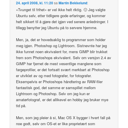
24. april 2008, kl. 11:20
sa
Martin Bekkelund
:
«Tvunget til frihet» er vel ikke helt riktig. 🙂 Jeg valgte
Ubuntu selv, etter tidligere gode erfaringer, og kommer
helt sikkert til å gjøre det igjen ved senere anledninger. I
tillegg benytter jeg Ubuntu på to servere hjemme.
Men, ja, det er hovedsaklig to programmer som holder
meg igjen. Photoshop og Lightroom. Sistnevnte har jeg
ikke funnet noen ekvivalent for, mens GIMP blir trukket
frem som Photoshops ekvivalent. Selv om versjon 2.4 av
GIMP har fjernet de mest vesentlige manglene som
fargeprofiler, er det fortsatt svært merkbart at Photoshop
er utviklet av og med fotografer, for fotografer.
Eksempelvis er Photoshops håndtering av RAW-filer
fantastisk god, det samme er samspillet mellom
Lightroom og Photoshop. Selv om jeg kun er
amatørfotograf, er det allikevel en hobby jeg bruker mye
tid på.
Men, som jeg pleier å si, Mac OS X bygger i hvert fall på
noe godt, selv om OS-et er like proprietært som