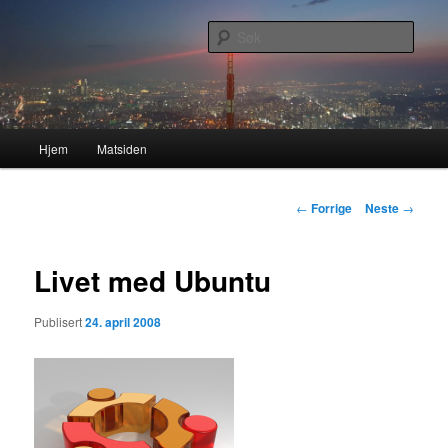
Gå
Nå enda nyere og mer forbedret!
direkte
Søk
til
hovedinnholdet
Lasses hjemmeside
Hovedmeny
Hjem
Matsiden
Innleggsnavigasjon
←
Forrige
Neste
→
Livet med Ubuntu
Publisert
24. april 2008