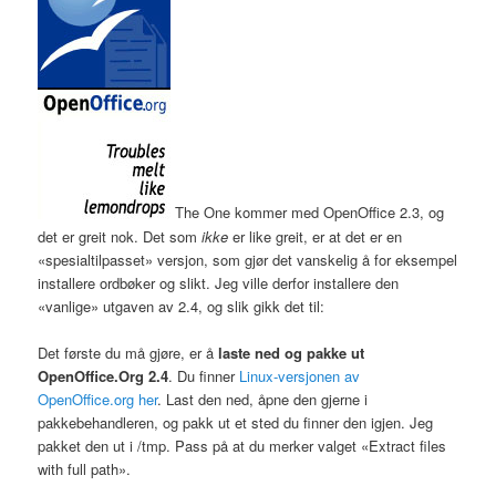
The One kommer med OpenOffice 2.3, og
det er greit nok. Det som
ikke
er like greit, er at det er en
«spesialtilpasset» versjon, som gjør det vanskelig å for eksempel
installere ordbøker og slikt. Jeg ville derfor installere den
«vanlige» utgaven av 2.4, og slik gikk det til:
Det første du må gjøre, er å
laste ned og pakke ut
OpenOffice.Org 2.4
. Du finner
Linux-versjonen av
OpenOffice.org her
. Last den ned, åpne den gjerne i
pakkebehandleren, og pakk ut et sted du finner den igjen. Jeg
pakket den ut i /tmp. Pass på at du merker valget «Extract files
with full path».