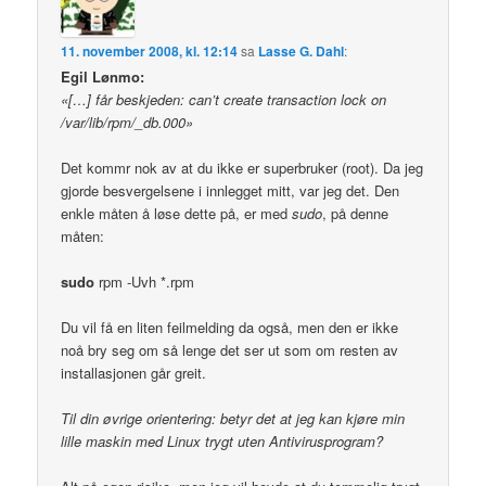
11. november 2008, kl. 12:14
sa
Lasse G. Dahl
:
Egil Lønmo:
«[…] får beskjeden: can’t create transaction lock on
/var/lib/rpm/_db.000»
Det kommr nok av at du ikke er superbruker (root). Da jeg
gjorde besvergelsene i innlegget mitt, var jeg det. Den
enkle måten å løse dette på, er med
sudo
, på denne
måten:
sudo
rpm -Uvh *.rpm
Du vil få en liten feilmelding da også, men den er ikke
noå bry seg om så lenge det ser ut som om resten av
installasjonen går greit.
Til din øvrige orientering: betyr det at jeg kan kjøre min
lille maskin med Linux trygt uten Antivirusprogram?