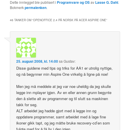
Dette innlegget ble publisert i
Programvare og OS
av
Lasse G. Dahl
.
Bokmerk
permalenken
.
46 TANKER OM “
OPENOFFICE 2.4 PÅ NORSK PÅ ACER ASPIRE ONE
”
25. august 2008, kl. 14:00
sa
Gustav
:
Disse guidene med tips og triks for AA1 er utrolig nyttige,
og nå begynner min Aspire One virkelig å ligne på noe!
Men jeg må meddele at jeg var noe uheldig da jeg skulle
legge inn mplayer igjen. Av en eller annen grunn begynte
den å slette alt av programmer og til slutt sa maskinen
takk for seg.
ALT arbeidet jeg hadde gjort med å legge inn og
oppdatere programmer, samt arbeidet med å lage fine
ikoner gikk tapt, og jeg måtte bruke recovery-cd’en som
fulgte med for å få liv i den igjen.