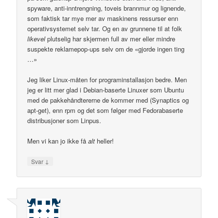
spyware, anti-inntrengning, toveis brannmur og lignende,
som faktisk tar mye mer av maskinens ressurser enn
operativsystemet selv tar. Og en av grunnene til at folk
likevel
plutselig har skjermen full av mer eller mindre
suspekte reklamepop-ups selv om de «gjorde ingen ting
…»
Jeg liker Linux-måten for programinstallasjon bedre. Men
jeg er litt mer glad i Debian-baserte Linuxer som Ubuntu
med de pakkehåndtererne de kommer med (Synaptics og
apt-get), enn rpm og det som følger med Fedorabaserte
distribusjoner som Linpus.
Men vi kan jo ikke få
alt
heller!
↓
Svar