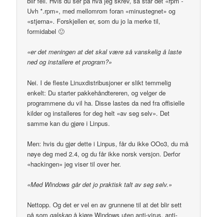
blir feil. Hvis du ser på hva jeg skrev, så står det «rpm -
Uvh *.rpm», med mellomrom foran «minustegnet» og
«stjerna». Forskjellen er, som du jo la merke til,
formidabel 🙂
«er det meningen at det skal være så vanskelig å laste
ned og installere et program?»
Nei. I de fleste Linuxdistribusjoner er slikt temmelig
enkelt: Du starter pakkehåndtereren, og velger de
programmene du vil ha. Disse lastes da ned fra offisielle
kilder og installeres for deg helt «av seg selv». Det
samme kan du gjøre i Linpus.
Men: hvis du gjør dette i Linpus, får du ikke OOo3, du må
nøye deg med 2.4, og du får ikke norsk versjon. Derfor
«hackingen» jeg viser til over her.
«Med Windows går det jo praktisk talt av seg selv.»
Nettopp. Og det er vel en av grunnene til at det blir sett
på som
galskap
å kjøre Windows uten anti-virus, anti-