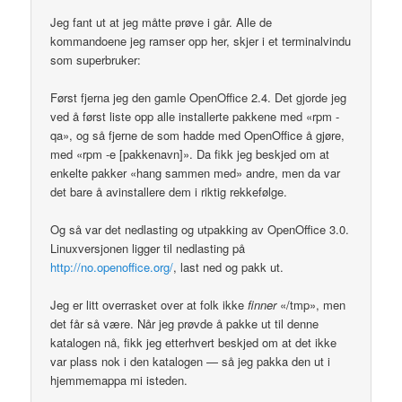
Jeg fant ut at jeg måtte prøve i går. Alle de
kommandoene jeg ramser opp her, skjer i et terminalvindu
som superbruker:
Først fjerna jeg den gamle OpenOffice 2.4. Det gjorde jeg
ved å først liste opp alle installerte pakkene med «rpm -
qa», og så fjerne de som hadde med OpenOffice å gjøre,
med «rpm -e [pakkenavn]». Da fikk jeg beskjed om at
enkelte pakker «hang sammen med» andre, men da var
det bare å avinstallere dem i riktig rekkefølge.
Og så var det nedlasting og utpakking av OpenOffice 3.0.
Linuxversjonen ligger til nedlasting på
http://no.openoffice.org/
, last ned og pakk ut.
Jeg er litt overrasket over at folk ikke
finner
«/tmp», men
det får så være. Når jeg prøvde å pakke ut til denne
katalogen nå, fikk jeg etterhvert beskjed om at det ikke
var plass nok i den katalogen — så jeg pakka den ut i
hjemmemappa mi isteden.