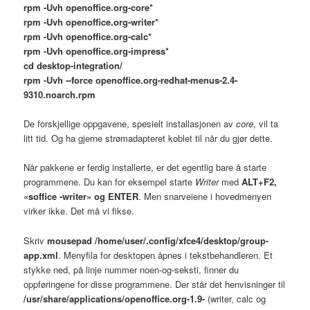
rpm -Uvh openoffice.org-core*
rpm -Uvh openoffice.org-writer*
rpm -Uvh openoffice.org-calc*
rpm -Uvh openoffice.org-impress*
cd desktop-integration/
rpm -Uvh --force openoffice.org-redhat-menus-2.4-
9310.noarch.rpm
De forskjellige oppgavene, spesielt installasjonen av
core
, vil ta
litt tid. Og ha gjerne strømadapteret koblet til når du gjør dette.
Når pakkene er ferdig installerte, er det egentlig bare å starte
programmene. Du kan for eksempel starte
Writer
med
ALT
+F2,
«soffice -writer» og
ENTER
. Men snarveiene i hovedmenyen
virker ikke. Det må vi fikse.
Skriv
mousepad /home/user/.config/xfce4/desktop/group-
app.xml
. Menyfila for desktopen åpnes i tekstbehandleren. Et
stykke ned, på linje nummer noen-og-seksti, finner du
oppføringene for disse programmene. Der står det henvisninger til
/usr/share/applications/openoffice.org-1.9-
(writer, calc og