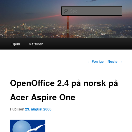
Gå
Nå enda nyere og mer forbedret!
direkte
Søk
til
hovedinnholdet
Lasses hjemmeside
Hovedmeny
Hjem
Matsiden
Innleggsnavigasjon
←
Forrige
Neste
→
OpenOffice 2.4 på norsk på
Acer Aspire One
Publisert
23. august 2008