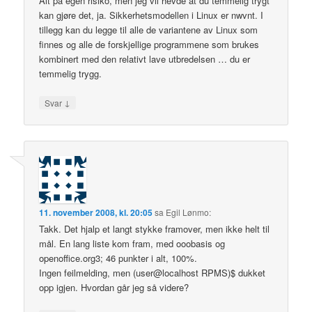
Alt på egen risiko, men jeg vil hevde at du temmelig trygt
kan gjøre det, ja. Sikkerhetsmodellen i Linux er nwvnt. I
tillegg kan du legge til alle de variantene av Linux som
finnes og alle de forskjellige programmene som brukes
kombinert med den relativt lave utbredelsen … du er
temmelig trygg.
↓
Svar
11. november 2008, kl. 20:05
sa
Egil Lønmo
:
Takk. Det hjalp et langt stykke framover, men ikke helt til
mål. En lang liste kom fram, med ooobasis og
openoffice.org3; 46 punkter i alt, 100%.
Ingen feilmelding, men (user@localhost RPMS)$ dukket
opp igjen. Hvordan går jeg så videre?