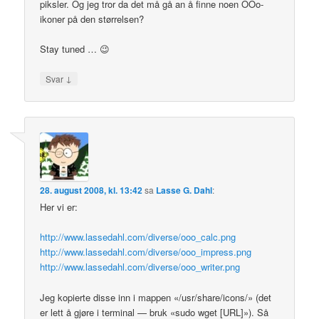
piksler. Og jeg tror da det må gå an å finne noen OOo-
ikoner på den størrelsen?
Stay tuned … 😉
↓
Svar
28. august 2008, kl. 13:42
sa
Lasse G. Dahl
:
Her vi er:
http://www.lassedahl.com/diverse/ooo_calc.png
http://www.lassedahl.com/diverse/ooo_impress.png
http://www.lassedahl.com/diverse/ooo_writer.png
Jeg kopierte disse inn i mappen «/usr/share/icons/» (det
er lett å gjøre i terminal — bruk «sudo wget [URL]»). Så