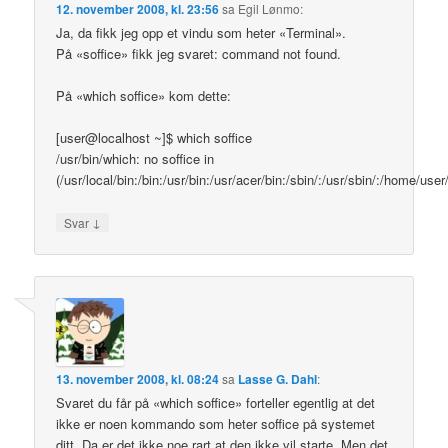
12. november 2008, kl. 23:56
sa
Egil Lønmo
:
Ja, da fikk jeg opp et vindu som heter «Terminal».
På «soffice» fikk jeg svaret: command not found.
På «which soffice» kom dette:
[user@localhost ~]$ which soffice
/usr/bin/which: no soffice in
(/usr/local/bin:/bin:/usr/bin:/usr/acer/bin:/sbin/:/usr/sbin/:/home/user
↓
Svar
13. november 2008, kl. 08:24
sa
Lasse G. Dahl
:
Svaret du får på «which soffice» forteller egentlig at det
ikke er noen kommando som heter soffice på systemet
ditt. Da er det ikke noe rart at den ikke vil starte. Men det