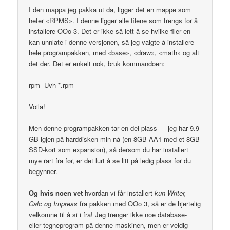
I den mappa jeg pakka ut da, ligger det en mappe som
heter «RPMS». I denne ligger alle filene som trengs for å
installere OOo 3. Det er ikke så lett å se hvilke filer en
kan unnlate i denne versjonen, så jeg valgte å installere
hele programpakken, med «base», «draw», «math» og alt
det der. Det er enkelt nok, bruk kommandoen:
rpm -Uvh *.rpm
Voila!
Men denne programpakken tar en del plass — jeg har 9.9
GB igjen på harddisken min nå (en 8GB AA1 med et 8GB
SSD-kort som expansion), så dersom du har installert
mye rart fra før, er det lurt å se litt på ledig plass før du
begynner.
Og hvis noen vet
hvordan vi får installert
kun Writer,
Calc og Impress
fra pakken med OOo 3, så er de hjertelig
velkomne til å si i fra! Jeg trenger ikke noe database-
eller tegneprogram på denne maskinen, men er veldig