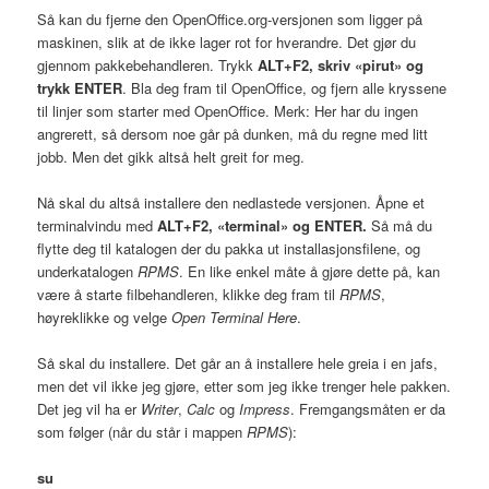
Så kan du fjerne den OpenOffice.org-versjonen som ligger på
maskinen, slik at de ikke lager rot for hverandre. Det gjør du
gjennom pakkebehandleren. Trykk
ALT
+F2, skriv «pirut» og
trykk
ENTER
. Bla deg fram til OpenOffice, og fjern alle kryssene
til linjer som starter med OpenOffice. Merk: Her har du ingen
angrerett, så dersom noe går på dunken, må du regne med litt
jobb. Men det gikk altså helt greit for meg.
Nå skal du altså installere den nedlastede versjonen. Åpne et
terminalvindu med
ALT
+F2, «terminal» og
ENTER
.
Så må du
flytte deg til katalogen der du pakka ut installasjonsfilene, og
underkatalogen
RPMS
. En like enkel måte å gjøre dette på, kan
være å starte filbehandleren, klikke deg fram til
RPMS
,
høyreklikke og velge
Open Terminal Here
.
Så skal du installere. Det går an å installere hele greia i en jafs,
men det vil ikke jeg gjøre, etter som jeg ikke trenger hele pakken.
Det jeg vil ha er
Writer
,
Calc
og
Impress
. Fremgangsmåten er da
som følger (når du står i mappen
RPMS
):
su