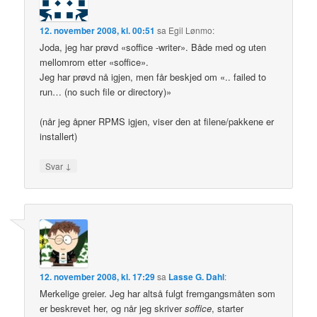
12. november 2008, kl. 00:51
sa
Egil Lønmo
:
Joda, jeg har prøvd «soffice -writer». Både med og uten
mellomrom etter «soffice».
Jeg har prøvd nå igjen, men får beskjed om «.. failed to
run… (no such file or directory)»
(når jeg åpner RPMS igjen, viser den at filene/pakkene er
installert)
↓
Svar
12. november 2008, kl. 17:29
sa
Lasse G. Dahl
:
Merkelige greier. Jeg har altså fulgt fremgangsmåten som
er beskrevet her, og når jeg skriver
soffice
, starter