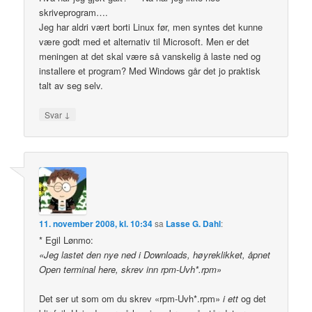
skriveprogram….
Jeg har aldri vært borti Linux før, men syntes det kunne
være godt med et alternativ til Microsoft. Men er det
meningen at det skal være så vanskelig å laste ned og
installere et program? Med Windows går det jo praktisk
talt av seg selv.
↓
Svar
11. november 2008, kl. 10:34
sa
Lasse G. Dahl
:
* Egil Lønmo:
«Jeg lastet den nye ned i Downloads, høyreklikket, åpnet
Open terminal here, skrev inn rpm-Uvh*.rpm»
Det ser ut som om du skrev «rpm-Uvh*.rpm»
i ett
og det