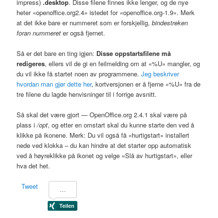
impress)
.desktop
. Disse filene finnes ikke lenger, og de nye
heter «openoffice.org2.4» istedet for «openoffice.org-1.9». Merk
at det ikke bare er nummeret som er forskjellig,
bindestreken
foran nummeret
er også fjernet.
Så er det bare en ting igjen:
Disse oppstartsfilene må
redigeres
, ellers vil de gi en feilmelding om at «%U» mangler, og
du vil ikke få startet noen av programmene.
Jeg beskriver
hvordan man gjør dette her
, kortversjonen er å fjerne «%U» fra de
tre filene du lagde henvisninger til i forrige avsnitt.
Så skal det være gjort — OpenOffice.org 2.4.1 skal være på
plass i
/opt
, og etter en omstart skal du kunne starte den ved å
klikke på ikonene. Merk: Du vil også få «hurtigstart» installert
nede ved klokka – du kan hindre at det starter opp automatisk
ved å høyreklikke på ikonet og velge «Slå av hurtigstart», eller
hva det het.
Tweet