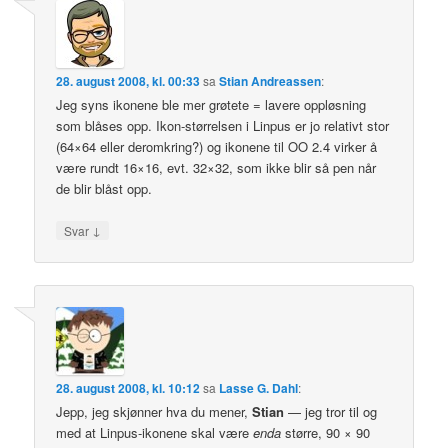
28. august 2008, kl. 00:33
sa
Stian Andreassen
:
Jeg syns ikonene ble mer grøtete = lavere oppløsning
som blåses opp. Ikon-størrelsen i Linpus er jo relativt stor
(64×64 eller deromkring?) og ikonene til OO 2.4 virker å
være rundt 16×16, evt. 32×32, som ikke blir så pen når
de blir blåst opp.
↓
Svar
28. august 2008, kl. 10:12
sa
Lasse G. Dahl
:
Jepp, jeg skjønner hva du mener,
Stian
— jeg tror til og
med at Linpus-ikonene skal være
enda
større, 90 × 90