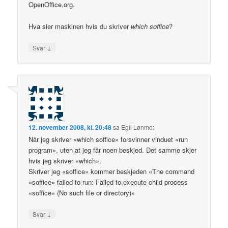
OpenOffice.org.
Hva sier maskinen hvis du skriver
which soffice
?
↓
Svar
12. november 2008, kl. 20:48
sa
Egil Lønmo
:
Når jeg skriver «which soffice» forsvinner vinduet «run
program», uten at jeg får noen beskjed. Det samme skjer
hvis jeg skriver «which».
Skriver jeg «soffice» kommer beskjeden «The command
«soffice» failed to run: Failed to execute child process
«soffice» (No such file or directory)»
↓
Svar