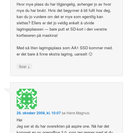
Hvor mye plass du har tilgjengelig, avhenger jo av hvor
mye du har brukt. Hvis det begynner å bli fullt hos deg,
kan du jo vurdere om det er mye som egentlig kan
slettes? Ellers er det jo veldig enkelt å utvide
lagringsplassen — bare putt et SD-kort i den venstre
kortleseren på maskina!
Med så liten lagringsplass som AA1 SSD kommer med.
er det bare å finne ekstra lagring, uansett 🙂
↓
Svar
28. oktober 2008, kl. 10:07
sa
Hans Magnus
:
Hei
Jeg ser at du har oversikten på aspire one. Nå har det
kommet en ny openoffice 3.0, som jeg regner med at du