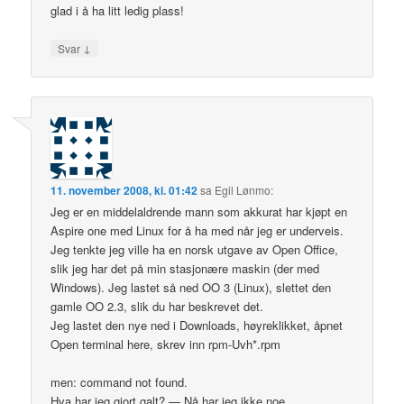
glad i å ha litt ledig plass!
↓
Svar
11. november 2008, kl. 01:42
sa
Egil Lønmo
:
Jeg er en middelaldrende mann som akkurat har kjøpt en
Aspire one med Linux for å ha med når jeg er underveis.
Jeg tenkte jeg ville ha en norsk utgave av Open Office,
slik jeg har det på min stasjonære maskin (der med
Windows). Jeg lastet så ned OO 3 (Linux), slettet den
gamle OO 2.3, slik du har beskrevet det.
Jeg lastet den nye ned i Downloads, høyreklikket, åpnet
Open terminal here, skrev inn rpm-Uvh*.rpm
men: command not found.
Hva har jeg gjort galt? — Nå har jeg ikke noe