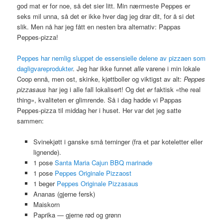
god mat er for noe, så det sier litt. Min nærmeste Peppes er
seks mil unna, så det er ikke hver dag jeg drar dit, for å si det
slik. Men nå har jeg fått en nesten bra alternativ: Pappas
Peppes-pizza!
Peppes har nemlig sluppet de essensielle delene av pizzaen som
dagligvareprodukter
. Jeg har ikke funnet
alle
varene i min lokale
Coop ennå, men ost, skinke, kjøttboller og viktigst av alt:
Peppes
pizzasaus
har jeg i alle fall lokalisert! Og det
er
faktisk «the real
thing», kvaliteten er glimrende. Så i dag hadde vi Pappas
Peppes-pizza til middag her i huset. Her var det jeg satte
sammen:
Svinekjøtt i ganske små terninger (fra et par koteletter eller
lignende).
1 pose
Santa Maria Cajun
BBQ
marinade
1 pose
Peppes Originale Pizzaost
1 beger
Peppes Originale Pizzasaus
Ananas (gjerne fersk)
Maiskorn
Paprika — gjerne rød og grønn