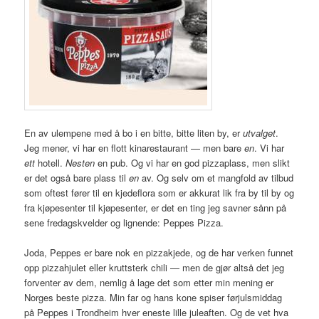
En av ulempene med å bo i en bitte, bitte liten by, er
utvalget
.
Jeg mener, vi har en flott kinarestaurant — men bare
en
. Vi har
ett
hotell.
Nesten
en pub. Og vi har en god pizzaplass, men slikt
er det også bare plass til
en
av. Og selv om et mangfold av tilbud
som oftest fører til en kjedeflora som er akkurat lik fra by til by og
fra kjøpesenter til kjøpesenter, er det en ting jeg savner sånn på
sene fredagskvelder og lignende: Peppes Pizza.
Joda, Peppes er bare nok en pizzakjede, og de har verken funnet
opp pizzahjulet eller kruttsterk chili — men de gjør altså det jeg
forventer av dem, nemlig å lage det som etter min mening er
Norges beste pizza. Min far og hans kone spiser førjulsmiddag
på Peppes i Trondheim hver eneste lille juleaften. Og de vet hva