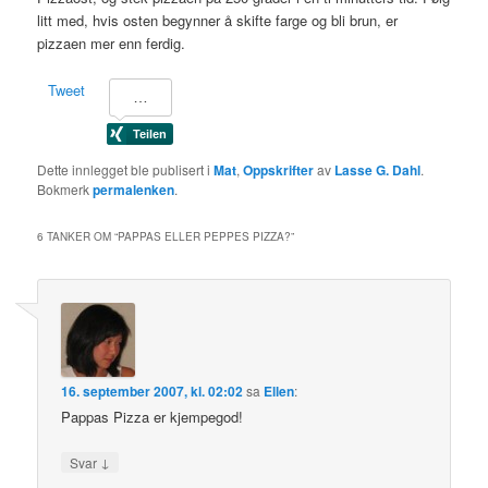
litt med, hvis osten begynner å skifte farge og bli brun, er
pizzaen mer enn ferdig.
Tweet
Dette innlegget ble publisert i
Mat
,
Oppskrifter
av
Lasse G. Dahl
.
Bokmerk
permalenken
.
6 TANKER OM “
PAPPAS ELLER PEPPES PIZZA?
”
16. september 2007, kl. 02:02
sa
Ellen
:
Pappas Pizza er kjempegod!
↓
Svar