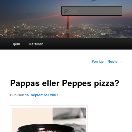
Gå
Nå enda nyere og mer forbedret!
direkte
Søk
til
hovedinnholdet
Lasses hjemmeside
Hovedmeny
Hjem
Matsiden
Innleggsnavigasjon
←
Forrige
Neste
→
Pappas eller Peppes pizza?
Publisert
15. september 2007