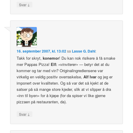
↓
Svar
16. september 2007, kl. 13:02
sa
Lasse G. Dahl
:
Takk for skryt,
konemor
! Du kan nok risikere å få smake
mer Pappas Pizza!
Elf:
«vinviterer»
— betyr det at du
kommer og tar med vin? Originalingrediensene var
virkelig en veldig positiv overraskelse,
Alf Ivar
og jeg er
imponert over kvaliteten. Og så var det så kjekt at de
satser på så mange store kjeder, slik at vi slipper å dra
«inn til byen» for å kjøpe (for da spiser vi like gjerne
pizzaen på restauranten, da).
↓
Svar