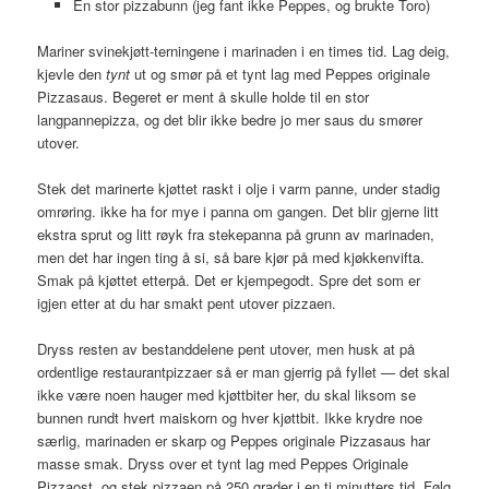
En stor pizzabunn (jeg fant ikke Peppes, og brukte Toro)
Mariner svinekjøtt-terningene i marinaden i en times tid. Lag deig,
kjevle den
tynt
ut og smør på et tynt lag med Peppes originale
Pizzasaus. Begeret er ment å skulle holde til en stor
langpannepizza, og det blir ikke bedre jo mer saus du smører
utover.
Stek det marinerte kjøttet raskt i olje i varm panne, under stadig
omrøring. ikke ha for mye i panna om gangen. Det blir gjerne litt
ekstra sprut og litt røyk fra stekepanna på grunn av marinaden,
men det har ingen ting å si, så bare kjør på med kjøkkenvifta.
Smak på kjøttet etterpå. Det er kjempegodt. Spre det som er
igjen etter at du har smakt pent utover pizzaen.
Dryss resten av bestanddelene pent utover, men husk at på
ordentlige restaurantpizzaer så er man gjerrig på fyllet — det skal
ikke være noen hauger med kjøttbiter her, du skal liksom se
bunnen rundt hvert maiskorn og hver kjøttbit. Ikke krydre noe
særlig, marinaden er skarp og Peppes originale Pizzasaus har
masse smak. Dryss over et tynt lag med Peppes Originale
Pizzaost, og stek pizzaen på 250 grader i en ti minutters tid. Følg