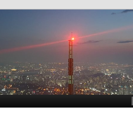
t!
meside