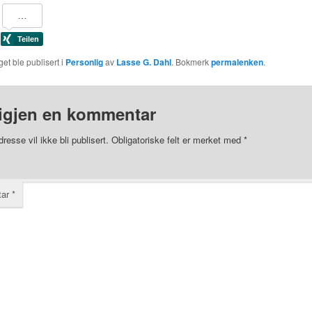
et ble publisert i
Personlig
av
Lasse G. Dahl
. Bokmerk
permalenken
.
igjen en kommentar
resse vil ikke bli publisert.
Obligatoriske felt er merket med
*
tar
*