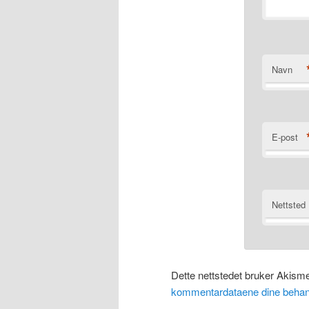
Navn
E-post
Nettsted
Dette nettstedet bruker Akism
kommentardataene dine behan