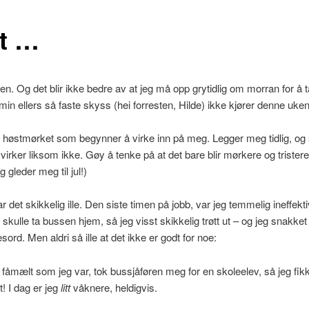
tt …
. Og det blir ikke bedre av at jeg må opp grytidlig om morran for å 
min ellers så faste skyss (hei forresten, Hilde) ikke kjører denne uken
 høstmørket som begynner å virke inn på meg. Legger meg tidlig, og
irker liksom ikke. Gøy å tenke på at det bare blir mørkere og tristere he
 gleder meg til jul!)
r det skikkelig ille. Den siste timen på jobb, var jeg temmelig ineffektiv
 skulle ta bussen hjem, så jeg visst skikkelig trøtt ut – og jeg snakket 
ord. Men aldri så ille at det ikke er godt for noe:
g fåmælt som jeg var, tok bussjåføren meg for en skoleelev, så jeg fik
t! I dag er jeg
litt
våknere, heldigvis.