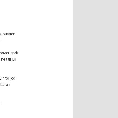
ta bussen,
.
 sover godt
lt til jul
, tror jeg.
bare i
k