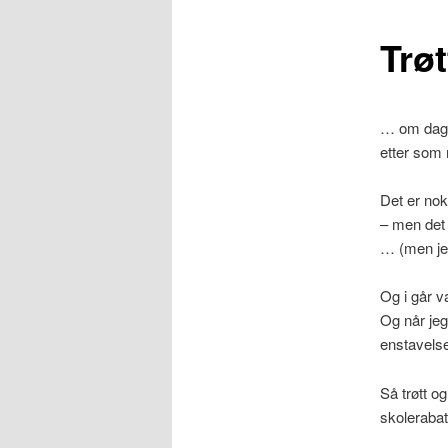
Trø
… om dagen
etter som 
Det er nok
– men det v
… (men jeg
Og i går va
Og når jeg
enstavelses
Så trøtt o
skolerabat