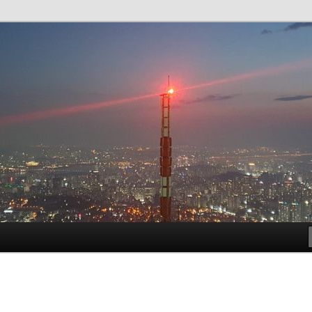
t!
meside