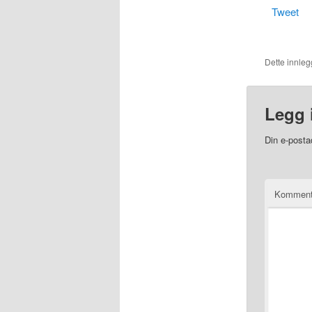
Tweet
Dette innlegg
Legg 
Din e-postad
Kommen