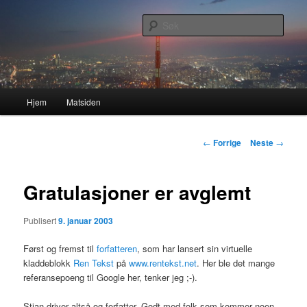
Gå
Nå enda nyere og mer forbedret!
direkte
Søk
til
hovedinnholdet
Lasses hjemmeside
Hovedmeny
Hjem
Matsiden
Innleggsnavigasjon
←
Forrige
Neste
→
Gratulasjoner er avglemt
Publisert
9. januar 2003
Først og fremst til
forfatteren
, som har lansert sin virtuelle
kladdeblokk
Ren Tekst
på
www.rentekst.net
. Her ble det mange
referansepoeng til Google her, tenker jeg ;-).
Stian driver altså og forfatter. Godt med folk som kommer noen