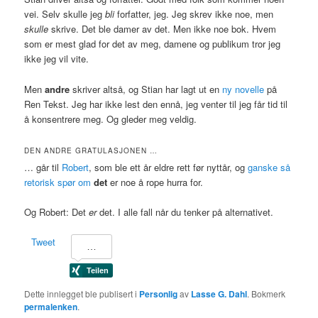
vei. Selv skulle jeg
bli
forfatter, jeg. Jeg skrev ikke noe, men
skulle
skrive. Det ble damer av det. Men ikke noe bok. Hvem
som er mest glad for det av meg, damene og publikum tror jeg
ikke jeg vil vite.
Men
andre
skriver altså, og Stian har lagt ut en
ny novelle
på
Ren Tekst. Jeg har ikke lest den ennå, jeg venter til jeg får tid til
å konsentrere meg. Og gleder meg veldig.
DEN ANDRE GRATULASJONEN …
… går til
Robert
, som ble ett år eldre rett før nyttår, og
ganske så
retorisk spør om
det
er noe å rope hurra for.
Og Robert: Det
er
det. I alle fall når du tenker på alternativet.
Tweet
Dette innlegget ble publisert i
Personlig
av
Lasse G. Dahl
. Bokmerk
permalenken
.