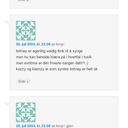
28. juli 2004, kl. 22:06
sa
tonje
:
britney er egenltig veldig flink til å synge
men hu kan beholde klæra på i hvertfal i toxik
men evritime er den fineste sangen dah!!!:-)
kozzy og klemzy ei som syntes britney er helt ok
↓
Svar
28. juli 2004, kl. 22:08
sa
tonje i gjen
: