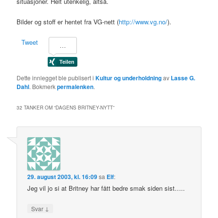
situasjoner. Helt utenkelig, altså.
Bilder og stoff er hentet fra VG-nett (
http://www.vg.no/
).
Tweet
Dette innlegget ble publisert i
Kultur og underholdning
av
Lasse G.
Dahl
. Bokmerk
permalenken
.
32 TANKER OM “
DAGENS BRITNEY-NYTT
”
29. august 2003, kl. 16:09
sa
Elf
:
Jeg vil jo si at Britney har fått bedre smak siden sist…..
↓
Svar