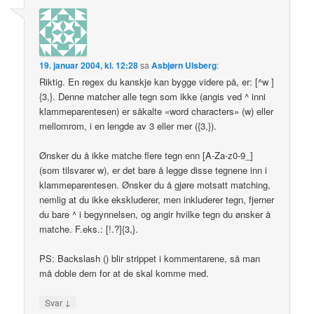
19. januar 2004, kl. 12:28
sa
Asbjørn Ulsberg
:
Riktig. En regex du kanskje kan bygge videre på, er: [^w ]
{3,}. Denne matcher alle tegn som ikke (angis ved ^ inni
klammeparentesen) er såkalte «word characters» (w) eller
mellomrom, i en lengde av 3 eller mer ({3,}).
Ønsker du å ikke matche flere tegn enn [A-Za-z0-9_]
(som tilsvarer w), er det bare å legge disse tegnene inn i
klammeparentesen. Ønsker du å gjøre motsatt matching,
nemlig at du ikke ekskluderer, men inkluderer tegn, fjerner
du bare ^ i begynnelsen, og angir hvilke tegn du ønsker å
matche. F.eks.: [!.?]{3,}.
PS: Backslash () blir strippet i kommentarene, så man
må doble dem for at de skal komme med.
↓
Svar