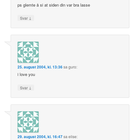
ps glemte å si at siden din var bra lasse
↓
Svar
25. august 2004, kl. 13:36
sa
guro
:
i love you
↓
Svar
29. august 2004, kl. 16:47
sa
elise
: