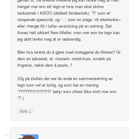
trenger mer enn ett tegn er hvis man skal skrive
tankestrek i ASCCI (dobbelt bindestrek), ‘?!’ som et
utropende spørsmål, og ‘…’ som en slags «til ettertanke»-
eller «henge litt i lufta»-avslutning på en setning. Det
finnes helt sikkert flere tilfeller, men mer enn tre tegn kan
jeg aldri tenke meg at er nødvendig.
Men hva tenkte du å gjøre med innleggene du filtrerer? Gi
dem en advarsel, et «instant» norsk-kurs, smekk på
fingrene, nekte dem å poste..?
(Og på slutten der ser du enda en sammensetning av
tegn som vel er lovlig, og som har en mening.
‘??????!!!!?!???!?!’ betyr som oftest ikke stort mer enn
‘?’.)
↓
Svar