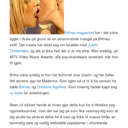
Britney-magasinet
har i det siste
ligget i dvale på grunn av en skremmende mangel på Britney-
stoff. Det meste har dreid seg om bruddet med
Justin
Timberlake
, og det er ikke helt det vi er ute etter. Men endelig, på
MTV Video Music Awards, alle pop-skandalers arnested, slår hun
til igjen.
Britta viste tydelig at hun har kommet over Justin, og har heller
fått øynene opp for Madonna. Som igjen så ut til å ha sansen for
både
Britney
og
Christina Aguilera
. Som forøvrig hadde kjøpt seg
ny kjole
for anledningen.
Noen vil sikkert hevde at trioen gjør dette kun for å tiltrekke seg
oppmerksomhet, men det ser jeg på som like usannsynlig som at
jeg skulle ha skrevet dette for å vise og linke til masse bilder av
temmelig søte og veldig lettkledde popstjerner i utfordrende