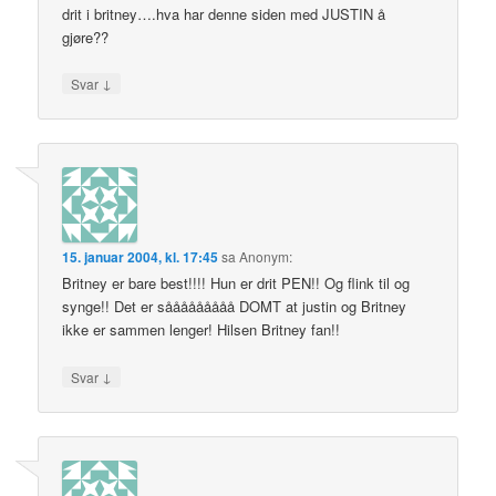
drit i britney….hva har denne siden med JUSTIN å
gjøre??
↓
Svar
15. januar 2004, kl. 17:45
sa
Anonym
:
Britney er bare best!!!! Hun er drit PEN!! Og flink til og
synge!! Det er sååååååååå DOMT at justin og Britney
ikke er sammen lenger! Hilsen Britney fan!!
↓
Svar