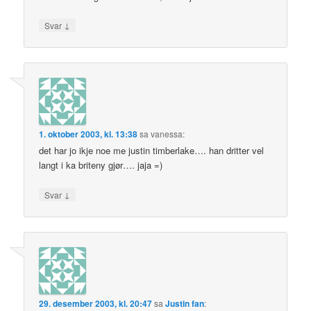
↓
Svar
1. oktober 2003, kl. 13:38
sa
vanessa
:
det har jo ikje noe me justin timberlake…. han dritter vel
langt i ka briteny gjør…. jaja =)
↓
Svar
29. desember 2003, kl. 20:47
sa
Justin fan
: