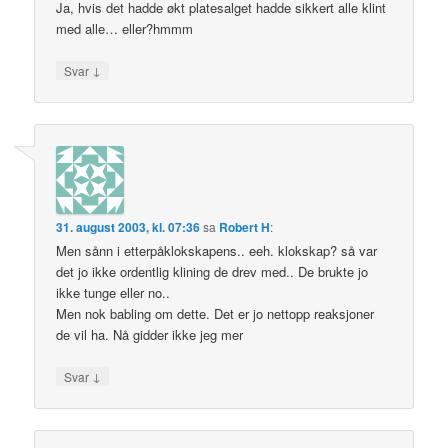
Ja, hvis det hadde økt platesalget hadde sikkert alle klint
med alle… eller?hmmm
↓
Svar
31. august 2003, kl. 07:36
sa
Robert H
:
Men sånn i etterpåklokskapens.. eeh. klokskap? så var
det jo ikke ordentlig klining de drev med.. De brukte jo
ikke tunge eller no..
Men nok babling om dette. Det er jo nettopp reaksjoner
de vil ha. Nå gidder ikke jeg mer
↓
Svar