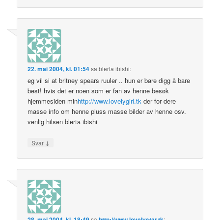
22. mai 2004, kl. 01:54
sa
blerta ibishi
:
eg vil si at britney spears ruuler .. hun er bare digg å bare
best! hvis det er noen som er fan av henne besøk
hjemmesiden min
http://www.lovelygirl.tk
der for dere
masse info om henne pluss masse bilder av henne osv.
venlig hilsen blerta ibishi
↓
Svar
28. mai 2004, kl. 18:49
sa
http://www.lovelystar.tk
: