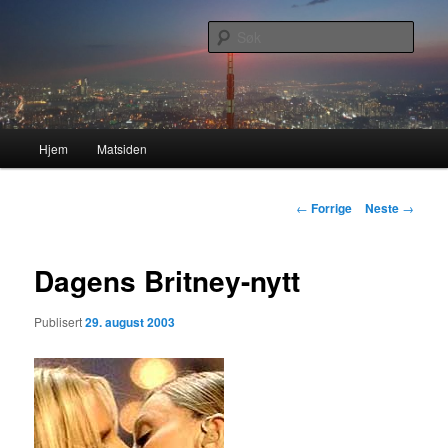
Gå
Nå enda nyere og mer forbedret!
direkte
Søk
til
hovedinnholdet
Lasses hjemmeside
Hovedmeny
Hjem
Matsiden
Innleggsnavigasjon
←
Forrige
Neste
→
Dagens Britney-nytt
Publisert
29. august 2003