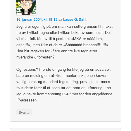
16. januar 2004, kl. 19:12
sa
Lasse G. Dahl
:
Jeg lurer egentlig på om man kan sette grensen til maks.
tre av hvilket tegne eller hvilken bokstav som helst. Det
vil si at folk får lov til å poste at «MKA er sååå bra,
asse!!!», men ikke at de er «Sååååååå braaaaa!!!!!!!!».
Hva blir regexen for «flere enn tre like tegn etter
hverandre», forresten?
Og respons? I første omgang tenkte jeg på en advarsel,
bare en melding om at «kommentarfunksjonen krever
vanlig norsk og standard tegnsetting, prøv igjen», mens
hvis dette fører til at noen tar det som en utfordring, kan
jeg jo nekte kommentering i 24 timer for den angjeldende
IP-adressen.
↓
Svar