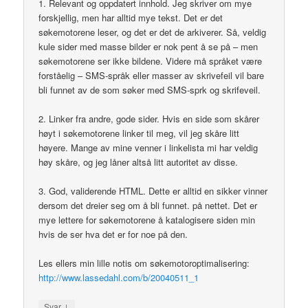
1. Relevant og oppdatert innhold. Jeg skriver om mye
forskjellig, men har alltid mye tekst. Det er det
søkemotorene leser, og det er det de arkiverer. Så, veldig
kule sider med masse bilder er nok pent å se på – men
søkemotorene ser ikke bildene. Videre må språket være
forståelig – SMS-språk eller masser av skrivefeil vil bare
bli funnet av de som søker med SMS-sprk og skrifeveil.
2. Linker fra andre, gode sider. Hvis en side som skårer
høyt i søkemotorene linker til meg, vil jeg skåre litt
høyere. Mange av mine venner i linkelista mi har veldig
høy skåre, og jeg låner altså litt autoritet av disse.
3. God, validerende HTML. Dette er alltid en sikker vinner
dersom det dreier seg om å bli funnet. på nettet. Det er
mye lettere for søkemotorene å katalogisere siden min
hvis de ser hva det er for noe på den.
Les ellers min lille notis om søkemotoroptimalisering:
http://www.lassedahl.com/b/20040511_1
↓
Svar