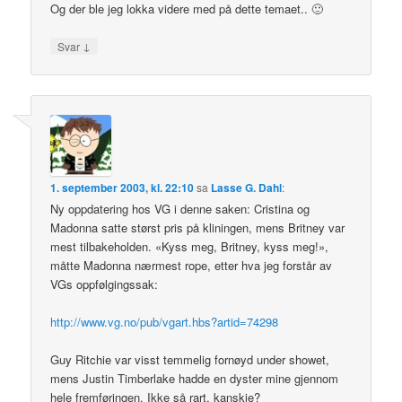
Og der ble jeg lokka videre med på dette temaet.. 🙂
↓
Svar
1. september 2003, kl. 22:10
sa
Lasse G. Dahl
:
Ny oppdatering hos VG i denne saken: Cristina og
Madonna satte størst pris på kliningen, mens Britney var
mest tilbakeholden. «Kyss meg, Britney, kyss meg!»,
måtte Madonna nærmest rope, etter hva jeg forstår av
VGs oppfølgingssak:
http://www.vg.no/pub/vgart.hbs?artid=74298
Guy Ritchie var visst temmelig fornøyd under showet,
mens Justin Timberlake hadde en dyster mine gjennom
hele fremføringen. Ikke så rart, kanskje?