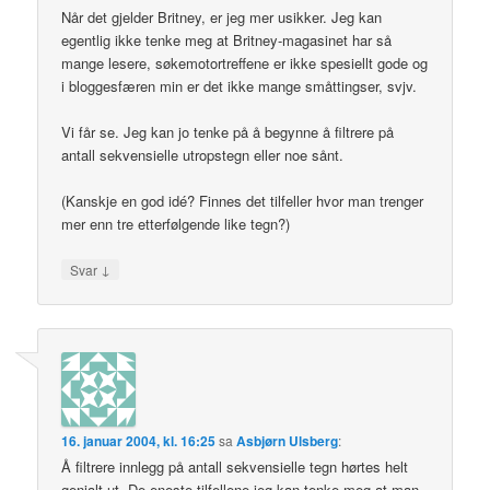
Når det gjelder Britney, er jeg mer usikker. Jeg kan
egentlig ikke tenke meg at Britney-magasinet har så
mange lesere, søkemotortreffene er ikke spesiellt gode og
i bloggesfæren min er det ikke mange småttingser, svjv.
Vi får se. Jeg kan jo tenke på å begynne å filtrere på
antall sekvensielle utropstegn eller noe sånt.
(Kanskje en god idé? Finnes det tilfeller hvor man trenger
mer enn tre etterfølgende like tegn?)
↓
Svar
16. januar 2004, kl. 16:25
sa
Asbjørn Ulsberg
:
Å filtrere innlegg på antall sekvensielle tegn hørtes helt
genialt ut. De eneste tilfellene jeg kan tenke meg at man