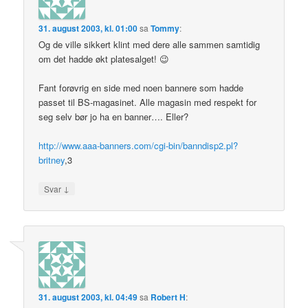
31. august 2003, kl. 01:00
sa
Tommy
:
Og de ville sikkert klint med dere alle sammen samtidig
om det hadde økt platesalget! 😉
Fant forøvrig en side med noen bannere som hadde
passet til BS-magasinet. Alle magasin med respekt for
seg selv bør jo ha en banner…. Eller?
http://www.aaa-banners.com/cgi-bin/banndisp2.pl?
britney
,3
↓
Svar
31. august 2003, kl. 04:49
sa
Robert H
: