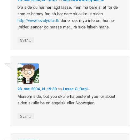
bra side du har har lagd lasse, men må bare si at for de
som er britney fan så bør dere skjekke ut siden
http://www.lovelystar.tk
der er det mye info om henne
,bilder, sanger og masse mer.. rå side hilsen marie
↓
Svar
28. mai 2004, kl. 19:39
sa
Lasse G. Dahl
:
Morsom side, but you skulle ha bestemt you for about
siden skulle be on engelsk eller Norwegian.
↓
Svar