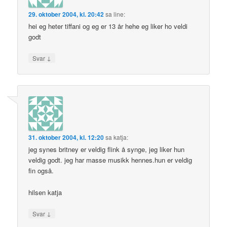
29. oktober 2004, kl. 20:42
sa
line
:
hei eg heter tiffani og eg er 13 år hehe eg liker ho veldi
godt
↓
Svar
31. oktober 2004, kl. 12:20
sa
katja
:
jeg synes britney er veldig flink å synge, jeg liker hun
veldig godt. jeg har masse musikk hennes.hun er veldig
fin også.
hilsen katja
↓
Svar