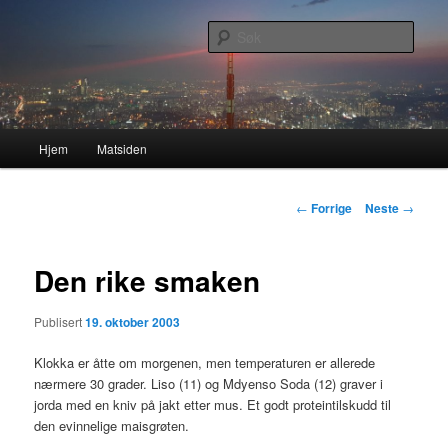
Gå
Nå enda nyere og mer forbedret!
direkte
Søk
til
hovedinnholdet
Lasses hjemmeside
Hovedmeny
Hjem
Matsiden
Innleggsnavigasjon
←
Forrige
Neste
→
Den rike smaken
Publisert
19. oktober 2003
Klokka er åtte om morgenen, men temperaturen er allerede
nærmere 30 grader. Liso (11) og Mdyenso Soda (12) graver i
jorda med en kniv på jakt etter mus. Et godt proteintilskudd til
den evinnelige maisgrøten.