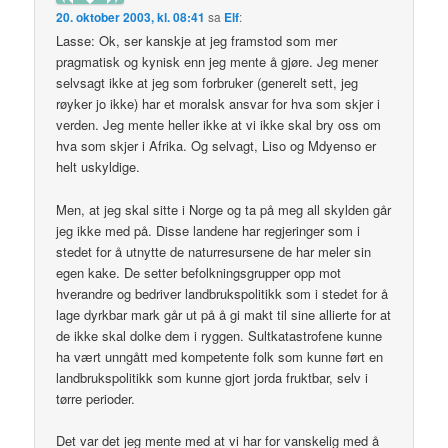
20. oktober 2003, kl. 08:41
sa
Elf
:
Lasse: Ok, ser kanskje at jeg framstod som mer
pragmatisk og kynisk enn jeg mente å gjøre. Jeg mener
selvsagt ikke at jeg som forbruker (generelt sett, jeg
røyker jo ikke) har et moralsk ansvar for hva som skjer i
verden. Jeg mente heller ikke at vi ikke skal bry oss om
hva som skjer i Afrika. Og selvagt, Liso og Mdyenso er
helt uskyldige.
Men, at jeg skal sitte i Norge og ta på meg all skylden går
jeg ikke med på. Disse landene har regjeringer som i
stedet for å utnytte de naturresursene de har meler sin
egen kake. De setter befolkningsgrupper opp mot
hverandre og bedriver landbrukspolitikk som i stedet for å
lage dyrkbar mark går ut på å gi makt til sine allierte for at
de ikke skal dolke dem i ryggen. Sultkatastrofene kunne
ha vært unngått med kompetente folk som kunne ført en
landbrukspolitikk som kunne gjort jorda fruktbar, selv i
tørre perioder.
Det var det jeg mente med at vi har for vanskelig med å