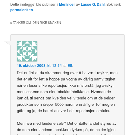
Dette innlegget ble publisert i
Meninger
av
Lasse G. Dahl
. Bokmerk
permalenken
.
5 TANKER OM “
DEN RIKE SMAKEN
”
19. oktober 2003, kl. 12:54
sa
Elf
:
Det er fint at du skammer deg over å ha vært røyker, men
det er alt for lett å hoppe på vogna av dårlig samvittighet
når en leser slike reportasjer. Ikke misforstå, jeg avskyr
menneskene som eier tobakksfabrikkene. Hvordan de
kan gå til sengs om kvelden vel vitende om at de selger
produkter som dreper 5000 nordmenn årlig er for meg en
gåte, og ja, de har et ansvar i det reportasjen omtaler.
Men hva med landene selv? Det omtalte landet styres av
de som eier landene tobakken dyrkes på, de holder igjen