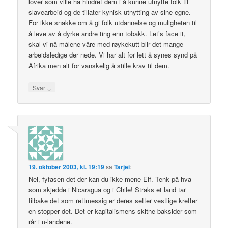
lover som ville ha hindret dem i å kunne utnytte folk til
slavearbeid og de tillater kynisk utnytting av sine egne.
For ikke snakke om å gi folk utdannelse og muligheten til
å leve av å dyrke andre ting enn tobakk. Let’s face it,
skal vi nå målene våre med røykekutt blir det mange
arbeidsledige der nede. Vi har alt for lett å synes synd på
Afrika men alt for vanskelig å stille krav til dem.
↓
Svar
19. oktober 2003, kl. 19:19
sa
Tarjei
:
Nei, fyfasen det der kan du ikke mene Elf. Tenk på hva
som skjedde i Nicaragua og i Chile! Straks et land tar
tilbake det som rettmessig er deres setter vestlige krefter
en stopper det. Det er kapitalismens skitne baksider som
rår i u-landene.