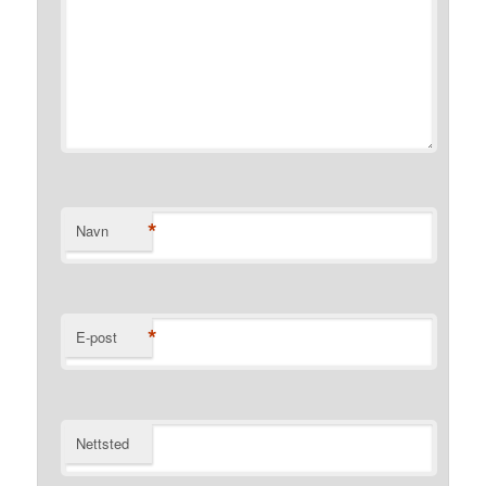
*
Navn
*
E-post
Nettsted