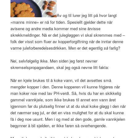
Av og til lurer jeg litt på hvor langt
«manns minne» er nå for tiden. Spesiellt gjelder dette når
avisene og andre media kommer med sine årvisse
skrekkmeldinger. Nå er det julegløggen vi skal skremmes med –
folk dør visst som fluer av kopperforgiftning når de inntar denne
varme juleforberedelsesdrikken. Men er det egentlig
så
farlig?
Nei, selvfølgelig ikke. Men siden jeg først nevner
skremselspropagandaen, skal jeg også nevne litt fakta:
Når en kjele brukes til å koke vann, vil det avsettes små
mengder kopper i den. Denne kopperen vil kunne frigjøres når
man koker noe med lav PH-verdi. Så, hvis du har en skikkelig
gammel vannkjele, som ikke brukes til annet enn vann året
igjennom før du plutselig finner ut at du skal koke gløgg i den når
det nærmer seg jul, er det en viss mulighet for at du skal kunne
få i deg noe usunt. Men i og med at den gode, gamle vannkjelen
begynner å bli sjelden, er ikke faren så overhengende.