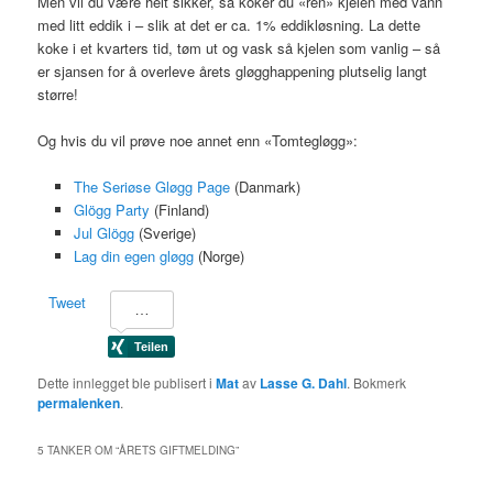
Men vil du være helt sikker, så koker du «ren» kjelen med vann
med litt eddik i – slik at det er ca. 1% eddikløsning. La dette
koke i et kvarters tid, tøm ut og vask så kjelen som vanlig – så
er sjansen for å overleve årets gløgghappening plutselig langt
større!
Og hvis du vil prøve noe annet enn «Tomtegløgg»:
The Seriøse Gløgg Page
(Danmark)
Glögg Party
(Finland)
Jul Glögg
(Sverige)
Lag din egen gløgg
(Norge)
Tweet
Dette innlegget ble publisert i
Mat
av
Lasse G. Dahl
. Bokmerk
permalenken
.
5 TANKER OM “
ÅRETS GIFTMELDING
”