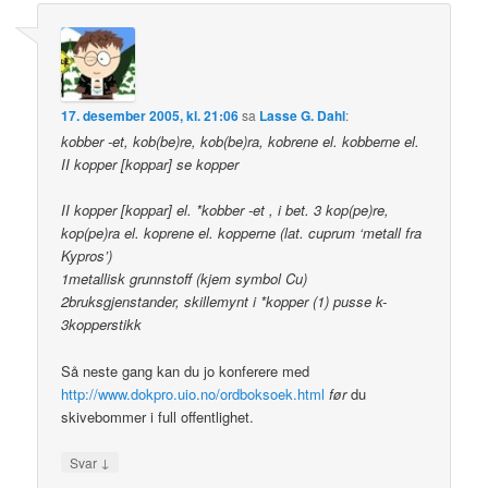
17. desember 2005, kl. 21:06
sa
Lasse G. Dahl
:
kobber -et, kob(be)re, kob(be)ra, kobrene el. kobberne el.
II kopper [koppar] se kopper
II kopper [koppar] el. *kobber -et , i bet. 3 kop(pe)re,
kop(pe)ra el. koprene el. kopperne (lat. cuprum ‘metall fra
Kypros’)
1metallisk grunnstoff (kjem symbol Cu)
2bruksgjenstander, skillemynt i *kopper (1) pusse k-
3kopperstikk
Så neste gang kan du jo konferere med
http://www.dokpro.uio.no/ordboksoek.html
før
du
skivebommer i full offentlighet.
↓
Svar