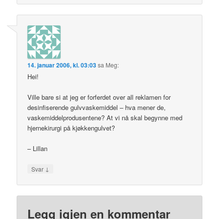
14. januar 2006, kl. 03:03
sa
Meg
:
Hei!
Ville bare si at jeg er forferdet over all reklamen for
desinfiserende gulvvaskemiddel – hva mener de,
vaskemiddelprodusentene? At vi nå skal begynne med
hjernekirurgi på kjøkkengulvet?
– Lillan
↓
Svar
Legg igjen en kommentar