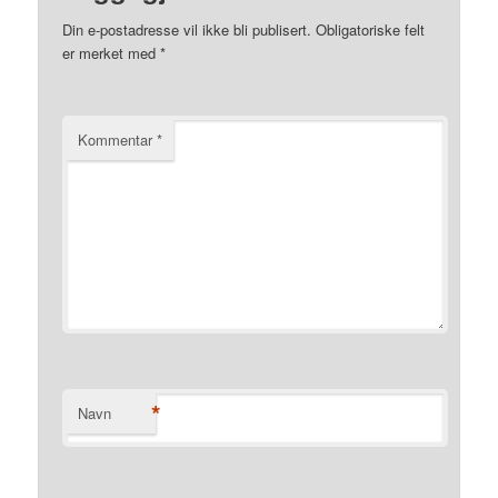
Din e-postadresse vil ikke bli publisert.
Obligatoriske felt
er merket med
*
Kommentar
*
*
Navn