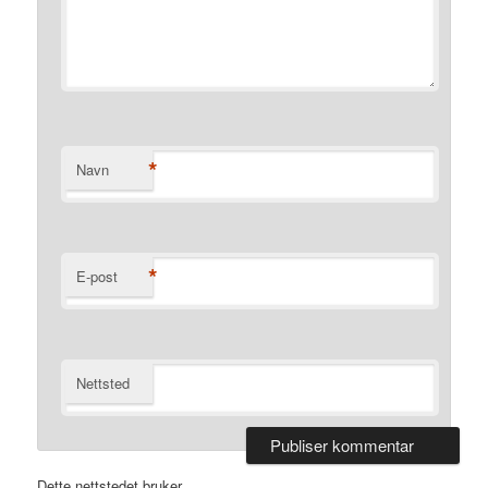
*
Navn
*
E-post
Nettsted
Dette nettstedet bruker