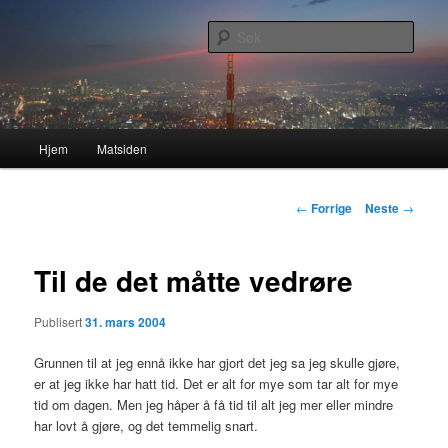
Gå
Nå enda nyere og mer forbedret!
direkte
Søk
til
hovedinnholdet
Lasses hjemmeside
Hovedmeny
Hjem
Matsiden
Innleggsnavigasjon
←
Forrige
Neste
→
Til de det måtte vedrøre
Publisert
31. mars 2004
Grunnen til at jeg ennå ikke har gjort det jeg sa jeg skulle gjøre,
er at jeg ikke har hatt tid. Det er alt for mye som tar alt for mye
tid om dagen. Men jeg håper å få tid til alt jeg mer eller mindre
har lovt å gjøre, og det temmelig snart.