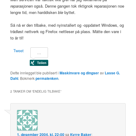
reparasjonen
også. Denne gangen tok riktignok reparasjonen noe
lengre tid, men harddisken
ble
byttet.
Så nå er den tilbake, med nyinstallert og -oppdatert Windows, og
trådløst nettverk og Firefox nettleser på plass. Måtte den vare i
to år til!
Tweet
Dette innlegget ble publisert i
Maskinvare og dingser
av
Lasse G.
Dahl
. Bokmerk
permalenken
.
2 TANKER OM “
ENDELIG TILBAKE
”
1. desember 2004, kl. 22:00
sa
Kyrre Baker
: