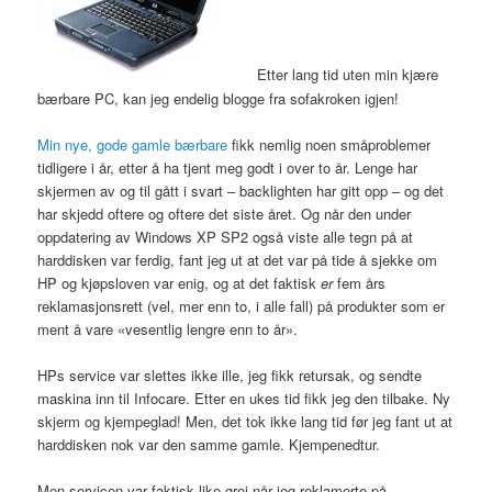
Etter lang tid uten min kjære
bærbare PC, kan jeg endelig blogge fra sofakroken igjen!
Min nye, gode gamle bærbare
fikk nemlig noen småproblemer
tidligere i år, etter å ha tjent meg godt i over to år. Lenge har
skjermen av og til gått i svart – backlighten har gitt opp – og det
har skjedd oftere og oftere det siste året. Og når den under
oppdatering av Windows XP SP2 også viste alle tegn på at
harddisken var ferdig, fant jeg ut at det var på tide å sjekke om
HP og kjøpsloven var enig, og at det faktisk
er
fem års
reklamasjonsrett (vel, mer enn to, i alle fall) på produkter som er
ment å vare «vesentlig lengre enn to år».
HPs service var slettes ikke ille, jeg fikk retursak, og sendte
maskina inn til Infocare. Etter en ukes tid fikk jeg den tilbake. Ny
skjerm og kjempeglad! Men, det tok ikke lang tid før jeg fant ut at
harddisken nok var den samme gamle. Kjempenedtur.
Men servicen var faktisk like grei når jeg reklamerte på