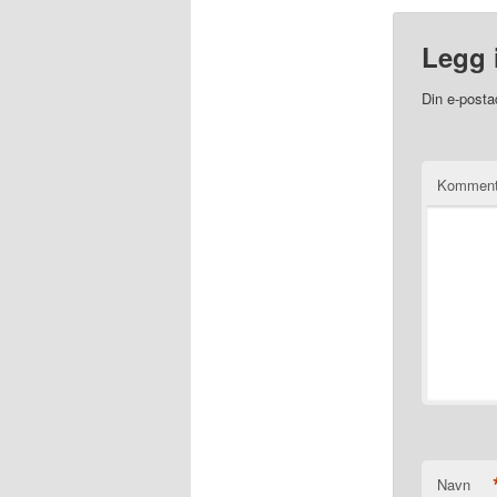
Legg 
Din e-postad
Kommen
Navn