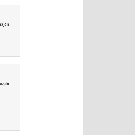
nsjen
oogle