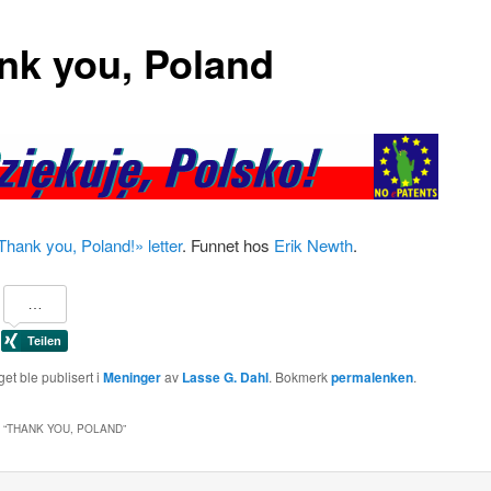
nk you, Poland
Thank you, Poland!» letter
. Funnet hos
Erik Newth
.
et ble publisert i
Meninger
av
Lasse G. Dahl
. Bokmerk
permalenken
.
 “
THANK YOU, POLAND
”