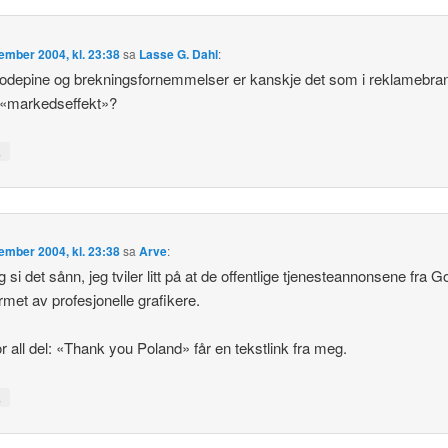
ember 2004, kl. 23:38
sa
Lasse G. Dahl
:
hodepine og brekningsfornemmelser er kanskje det som i reklamebra
 «markedseffekt»?
↓
ember 2004, kl. 23:38
sa
Arve
:
 si det sånn, jeg tviler litt på at de offentlige tjenesteannonsene fra G
ormet av profesjonelle grafikere.
r all del: «Thank you Poland» får en tekstlink fra meg.
↓