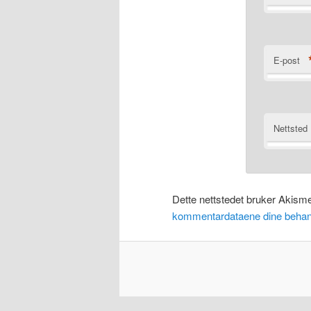
E-post
Nettsted
Dette nettstedet bruker Akism
kommentardataene dine behan