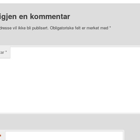
igjen en kommentar
resse vil ikke bli publisert.
Obligatoriske felt er merket med
*
tar
*
*