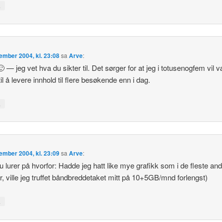
↓
ember 2004, kl. 23:08
sa
Arve
:
🙂 — jeg vet hva du sikter til. Det sørger for at jeg i totusenogfem vil v
il å levere innhold til flere besøkende enn i dag.
↓
ember 2004, kl. 23:09
sa
Arve
:
 lurer på hvorfor: Hadde jeg hatt like mye grafikk som i de fleste an
r, ville jeg truffet båndbreddetaket mitt på 10+5GB/mnd forlengst)
↓