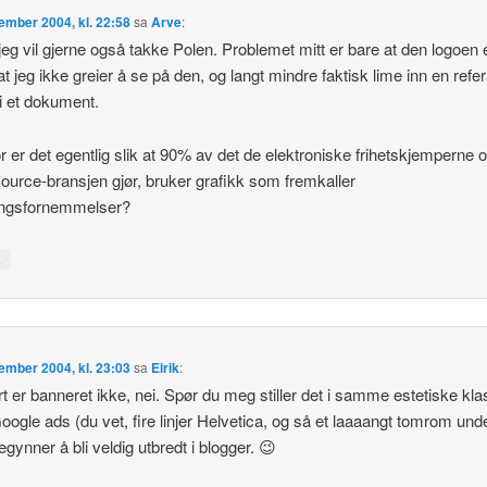
ember 2004, kl. 22:58
sa
Arve
:
 jeg vil gjerne også takke Polen. Problemet mitt er bare at den logoen 
t jeg ikke greier å se på den, og langt mindre faktisk lime inn en refe
 i et dokument.
r er det egentlig slik at 90% av det de elektroniske frihetskjemperne 
urce-bransjen gjør, bruker grafikk som fremkaller
ingsfornemmelser?
↓
ember 2004, kl. 23:03
sa
Eirik
:
t er banneret ikke, nei. Spør du meg stiller det i samme estetiske kl
ogle ads (du vet, fire linjer Helvetica, og så et laaaangt tomrom unde
gynner å bli veldig utbredt i blogger. 😉