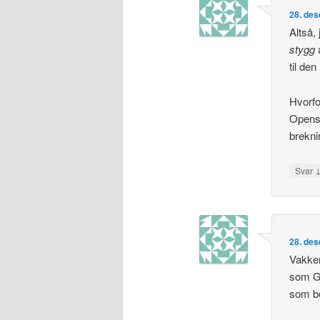
28. des
Altså,
stygg
a
til den
Hvorfo
Openso
brekn
Svar
28. des
Vakker
som Go
som be