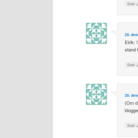
Svar
28. des
Eirik: 
stand t
Svar
28. des
(Om du
blogge
Svar