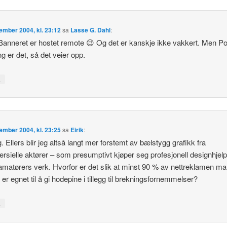
ember 2004, kl. 23:12
sa
Lasse G. Dahl
:
Banneret er hostet remote 😉 Og det er kanskje ikke vakkert. Men P
ng er det, så det veier opp.
↓
ember 2004, kl. 23:25
sa
Eirik
:
. Ellers blir jeg altså langt mer forstemt av bælstygg grafikk fra
sielle aktører – som presumptivt kjøper seg profesjonell designhjel
amatørers verk. Hvorfor er det slik at minst 90 % av nettreklamen ma
 er egnet til å gi hodepine i tillegg til brekningsfornemmelser?
↓