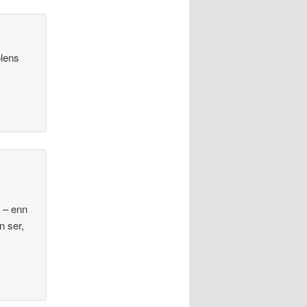
olens
p – enn
n ser,