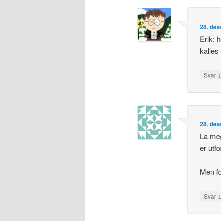
28. des
Erik: 
kalles
Svar
28. des
La meg
er utf
Men fo
Svar