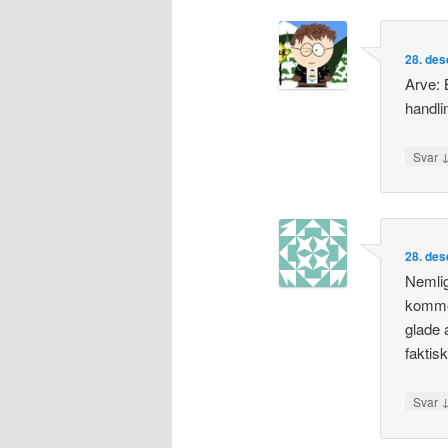
28. des
Arve: 
handli
Svar
28. des
Nemlig
kommer
glade 
faktisk
Svar