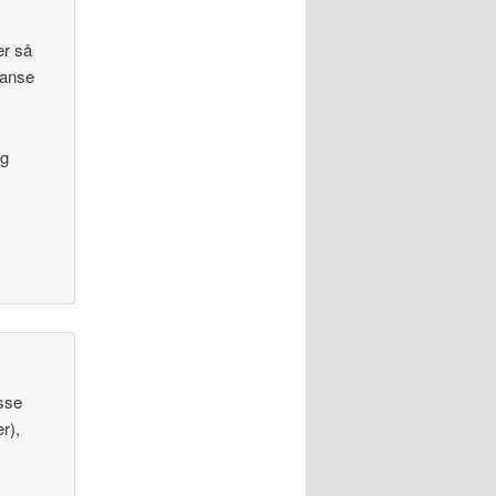
er så
ranse
og
asse
r),