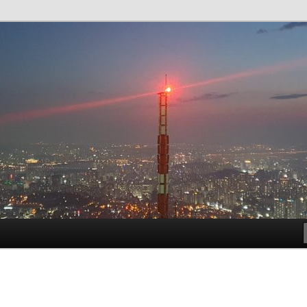
t!
meside