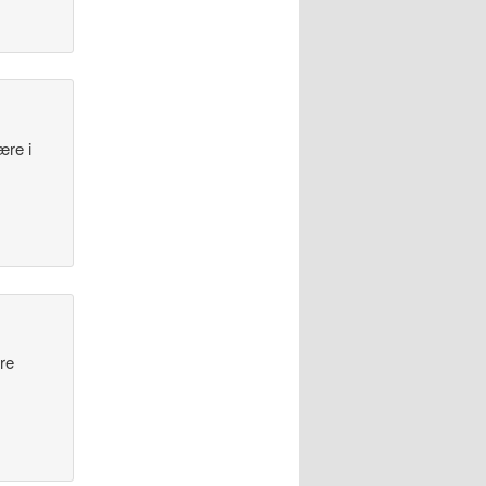
ære i
dre