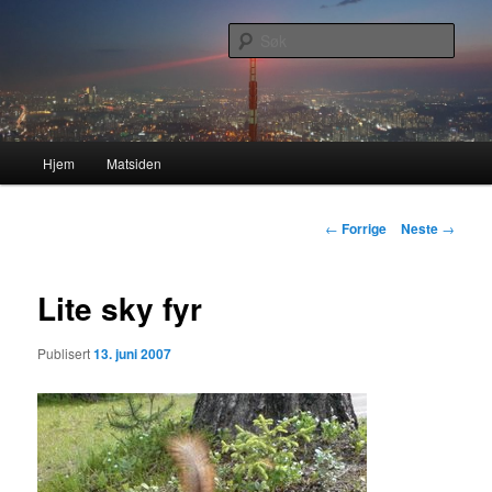
Gå
Nå enda nyere og mer forbedret!
direkte
Søk
til
hovedinnholdet
Lasses hjemmeside
Hovedmeny
Hjem
Matsiden
Innleggsnavigasjon
←
Forrige
Neste
→
Lite sky fyr
Publisert
13. juni 2007