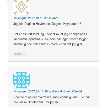
13. august 2007, kl. 18:07
sa
abre
:
Jeg ble Dagfinn Høybråten. Dagfinn Høybråten!!?
Det er sikkert fordi jeg krysset av at jeg er engasjert i
«moralske spørsmål». De som har laget testen legger
antakelig noe helt annet i «moral» enn det jeg gjør.
↓
Svar
14. august 2007, kl. 14:29
sa
Øyvind Hoven Oftedal
:
Sponheim og det overrasker meg egentlig ikke… Vi har
nok visse likhetstrekk tror jeg 😀