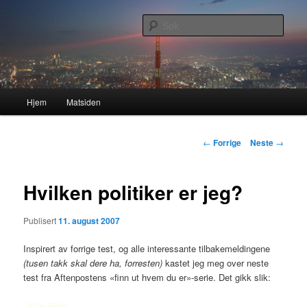
Gå
Nå enda nyere og mer forbedret!
direkte
Søk
til
hovedinnholdet
Lasses hjemmeside
Hovedmeny
Hjem
Matsiden
Innleggsnavigasjon
←
Forrige
Neste
→
Hvilken politiker er jeg?
Publisert
11. august 2007
Inspirert av forrige test, og alle interessante tilbakemeldingene
(tusen takk skal dere ha, forresten)
kastet jeg meg over neste
test fra Aftenpostens «finn ut hvem du er»-serie. Det gikk slik: