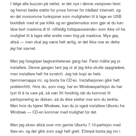
I følge alle buzzen på nettet, er det nye i denne versjonen først
og fremst bedre støtte for ymse former for trådløst internett, og
en del morsomme funksjoner som muligheten til å lage en
USB
bootdisk med et par klikk og en gjestemodus som gjør at du kan
låne bort maskina di til «tilfeldig forbipasserende» som ikke vil ha
mulighet til å lagre eller endre noen ting på maskina. Mye gøy,
altså — men skal jeg være helt ærlig, er det ikke noe av dette
jeg
har savnet.
Men jeg foregriper begivenhetenes gang her. Først måtte jeg jo
installere. Denne gangen fant jeg ut at jeg
ikke
skulle oppgradere,
men installere helt fra scratch. Jeg tok kopi av hele
hjemmemappa mi, og boota fra CD’en. Installasjonen gikk helt
problemfritt. Hvis du, som meg, har en Windowspartisjon du har
lyst til å ta vare på, så vær litt forsiktig når du kommer til
partisjonering av disken, så du ikke sletter mer enn du tenkte.
Men hvis du kjører Windows, kan du jo også installere Ubuntu fra
Windows — CD-en kommer med mulighet for det.
Men jeg skrev altså over min gamle Ubuntu 7.10-partisjon med
Ibex-en, og det gikk som sagt helt greit. Etterpå boota jeg inn i