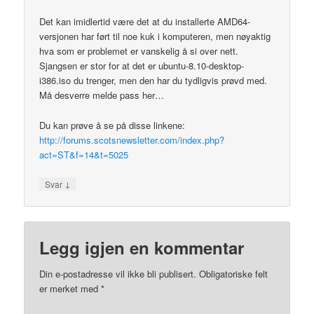
Det kan imidlertid være det at du installerte AMD64-
versjonen har ført til noe kuk i komputeren, men nøyaktig
hva som er problemet er vanskelig å si over nett.
Sjangsen er stor for at det er ubuntu-8.10-desktop-
i386.iso du trenger, men den har du tydligvis prøvd med.
Må desverre melde pass her…
Du kan prøve å se på disse linkene:
http://forums.scotsnewsletter.com/index.php?
act=ST&f=14&t=5025
↓
Svar
Legg igjen en kommentar
Din e-postadresse vil ikke bli publisert.
Obligatoriske felt
er merket med
*