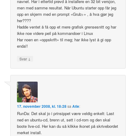
navnet. Har i ettertid prøvd å installere en 32 bit versjon,
men med samme resultat. Når Ubuntu starter opp får jeg
opp en skjerm med en prompt «Grub>» , å hva gjør jeg
her????
Hadde ventet å få opp et mere grafisk grensesnitt og har
ikke noe videre peil på kommandoer i Linux
Har noen en «oppskrift» til meg; har ikke lyst å gi opp
enda!!
↓
Svar
17. november 2008, kl. 18:28
sa
Atle
:
RunDa: Det skal jo i prinsippet være veldig enkelt: Last
ned en ubuntu-cd, brenn ut, sett i cd-rom og den skal
boote live-cd. Her kan du så klikke ikonet på skrivebordet
merket install.