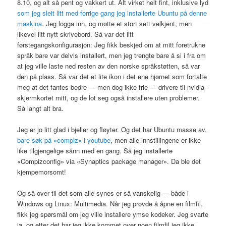
8.10, og alt så pent og vakkert ut. Alt virket helt fint, inklusive lyd
som jeg sleit litt med forrige gang jeg installerte Ubuntu på denne
maskina
. Jeg logga inn, og møtte et stort sett velkjent, men
likevel litt nytt skrivebord. Så var det litt
førstegangskonfigurasjon: Jeg fikk beskjed om at mitt foretrukne
språk bare var delvis installert, men jeg trengte bare å si i fra om
at jeg ville laste ned resten av den norske språkstøtten, så var
den på plass. Så var det et lite ikon i det ene hjørnet som fortalte
meg at det fantes bedre — men dog ikke frie — drivere til nvidia-
skjermkortet mitt, og de lot seg også installere uten problemer.
Så langt alt bra.
Jeg er jo litt glad i bjeller og fløyter. Og det har Ubuntu masse av,
bare søk på «compiz» i youtube
, men alle innstillingene er ikke
like tilgjengelige sånn med en gang. Så jeg installerte
«Compizconfig» via «Synaptics package manager». Da ble det
kjempemorsomt!
Og så over til det som alle synes er så vanskelig — både i
Windows og Linux: Multimedia. Når jeg prøvde å åpne en filmfil,
fikk jeg spørsmål om jeg ville installere ymse kodeker. Jeg svarte
ja, og etter det har jeg ikke kommet over noen filmfil jeg ikke