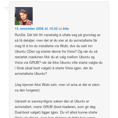
15. november 2008, kl. 15:32
sa
Atle
:
RunDa: Det blir litt vanskelig å uttale seg på grunnlag av
så få detaljer, men det at du sier at du avinstallerte får
meg til å tro du installerte via Wubi, dvs du satt inn
Ubuntu CDen og startet denne fra Vista? Og når du så
restartet maskinen fikk du et valg mellom Ubuntu og
Vista via GRUB? når da ikke Ubuntu ville starte valgte du
i Grub (dual boot valget) å starte Vista igjen, der du
avinstallerte Ubuntu?
(Jeg kjenner ikke Wubi selv, men vil anta at det er sånn
ca den fungerer).
Uansett er sannsynligvis saken den at Ubuntu er
avinstallert, mens GRUB (boot-loaderen, som gir deg
Dual-boot valget) ligger igjen. Du vil altså kunne starte
Vista via denne, men kan skjønne at dette kan være