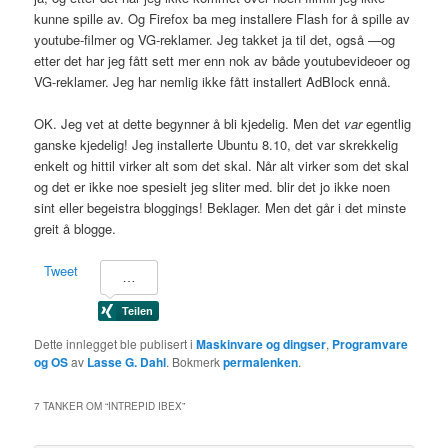
kunne spille av. Og Firefox ba meg installere Flash for å spille av
youtube-filmer og VG-reklamer. Jeg takket ja til det, også —og
etter det har jeg fått sett mer enn nok av både youtubevideoer og
VG-reklamer. Jeg har nemlig ikke fått installert AdBlock ennå.
OK. Jeg vet at dette begynner å bli kjedelig. Men det
var
egentlig
ganske kjedelig! Jeg installerte Ubuntu 8.10, det var skrekkelig
enkelt og hittil virker alt som det skal. Når alt virker som det skal
og det er ikke noe spesielt jeg sliter med. blir det jo ikke noen
sint eller begeistra bloggings! Beklager. Men det går i det minste
greit å blogge.
Tweet
Dette innlegget ble publisert i
Maskinvare og dingser
,
Programvare
og OS
av
Lasse G. Dahl
. Bokmerk
permalenken
.
7 TANKER OM “
INTREPID IBEX
”