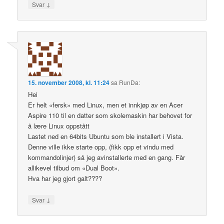
↓
Svar
15. november 2008, kl. 11:24
sa
RunDa
:
Hei
Er helt «fersk» med Linux, men et innkjøp av en Acer
Aspire 110 til en datter som skolemaskin har behovet for
å lære Linux oppstått
Lastet ned en 64bits Ubuntu som ble installert i Vista.
Denne ville ikke starte opp, (fikk opp et vindu med
kommandolinjer) så jeg avinstallerte med en gang. Får
allikevel tilbud om «Dual Boot».
Hva har jeg gjort galt????
↓
Svar