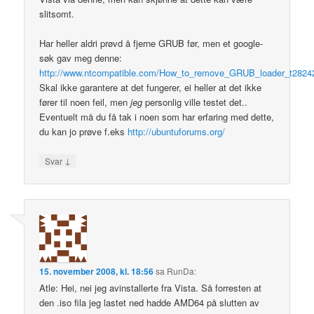
slitsomt.
Har heller aldri prøvd å fjerne GRUB før, men et google-
søk gav meg denne:
http://www.ntcompatible.com/How_to_remove_GRUB_loader_t2824
Skal ikke garantere at det fungerer, ei heller at det ikke
fører til noen feil, men
jeg
personlig ville testet det..
Eventuelt må du få tak i noen som har erfaring med dette,
du kan jo prøve f.eks
http://ubuntuforums.org/
↓
Svar
15. november 2008, kl. 18:56
sa
RunDa
:
Atle: Hei, nei jeg avinstallerte fra Vista. Så forresten at
den .iso fila jeg lastet ned hadde AMD64 på slutten av