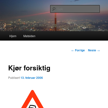
Gå
Nå enda nyere og mer forbedret!
direkte
Søk
til
hovedinnholdet
Lasses hjemmeside
Hovedmeny
Hjem
Matsiden
Innleggsnavigasjon
←
Forrige
Neste
→
Kjør forsiktig
Publisert
13. februar 2006