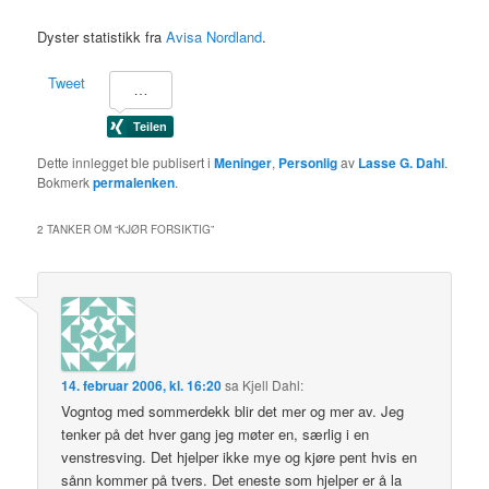
Dyster statistikk fra
Avisa Nordland
.
Tweet
Dette innlegget ble publisert i
Meninger
,
Personlig
av
Lasse G. Dahl
.
Bokmerk
permalenken
.
2 TANKER OM “
KJØR FORSIKTIG
”
14. februar 2006, kl. 16:20
sa
Kjell Dahl
:
Vogntog med sommerdekk blir det mer og mer av. Jeg
tenker på det hver gang jeg møter en, særlig i en
venstresving. Det hjelper ikke mye og kjøre pent hvis en
sånn kommer på tvers. Det eneste som hjelper er å la