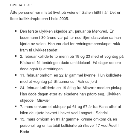
OPPDATERT:
Åtte personer har mistet livet på veiene i Salten hittil i år. Det er
flere trafikkdrepte enn i hele 2005.
Den første ulykken skjedde 24. januar på Mørkved. En
bodømann i 30-årene var på tur ned Bjørndalsveien da han
kjørte av veien. Han var død før redningsmannskapet rakk
fram til ulykkesstedet
2. februar kolliderte to menn på 19 og 23 med et vogntog på
Kistrand. Nittenåringen døde umiddelbart. Få dager senere
døde også tjuetreåringen
11. februar omkom en 22 år gammel kvinne. Hun kolliderte
med et vogntog på Straumsnes i Valnesfjord
24. februar kolliderte en 19-åring fra Misvær med en pickup.
Han døde dagen etter av skadene han pådro seg. Ulykken
skjedde i Misvær
7. mars omkom et ektepar på 61 og 67 år fra Rana etter at
bilen de kjørte havnet i havet ved Langset i Saltdal
13. mars omkom en 81 år gammel kvinne omkom da en
personbil og en lastebil kolliderte på riksvei 17 ved Åseli i
Bodø