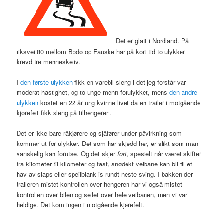
Det er glatt i Nordland. På
riksvei 80 mellom Bodø og Fauske har på kort tid to ulykker
krevd tre menneskeliv.
I
den første ulykken
fikk en varebil sleng i det jeg forstår var
moderat hastighet, og to unge menn forulykket, mens
den andre
ulykken
kostet en 22 år ung kvinne livet da en trailer i motgående
kjørefelt fikk sleng på tilhengeren.
Det er ikke bare råkjørere og sjåfører under påvirkning som
kommer ut for ulykker. Det som har skjedd her, er slikt som man
vanskelig kan forutse. Og det skjer
fort
, spesielt når været skifter
fra kilometer til kilometer og fast, snødekt veibane kan bli til et
hav av slaps eller speilblank is rundt neste sving. I bakken der
traileren mistet kontrollen over hengeren har vi også mistet
kontrollen over bilen og seilet over hele veibanen, men vi var
heldige. Det kom ingen i motgående kjørefelt.