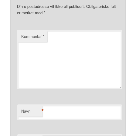
Din e-postadresse vil ikke bli publisert.
Obligatoriske felt
er merket med
*
Kommentar
*
*
Navn