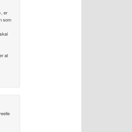
», er
ken som
 skal
er at
reelle