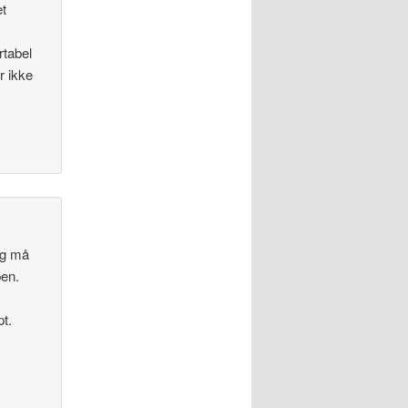
et
rtabel
r ikke
eg må
pen.
pt.