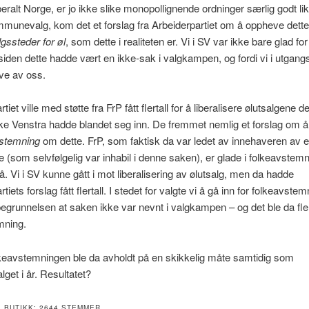
beralt Norge, er jo ikke slike monopollignende ordninger særlig godt likt
mmunevalg, kom det et forslag fra Arbeiderpartiet om å oppheve dett
lgssteder for øl
, som dette i realiteten er. Vi i SV var ikke bare glad for
 siden dette hadde vært en ikke-sak i valgkampen, og fordi vi i utgang
tive av oss.
tiet ville med støtte fra FrP fått flertall for å liberalisere ølutsalgene d
e Venstra hadde blandet seg inn. De fremmet nemlig et forslag om å
vstemning
om dette. FrP, som faktisk da var ledet av innehaveren av e
e (som selvfølgelig var inhabil i denne saken), er glade i folkeavstemn
å. Vi i SV kunne gått i mot liberalisering av ølutsalg, men da hadde
tiets forslag fått flertall. I stedet for valgte vi å gå inn for folkeavste
grunnelsen at saken ikke var nevnt i valgkampen – og det ble da flert
mning.
keavstemningen ble da avholdt på en skikkelig måte samtidig som
lget i år. Resultatet?
 I BUTIKK: 2644 STEMMER