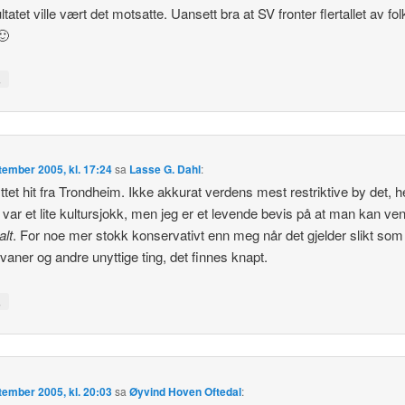
ltatet ville vært det motsatte. Uansett bra at SV fronter flertallet av fol
🙂
↓
tember 2005, kl. 17:24
sa
Lasse G. Dahl
:
yttet hit fra Trondheim. Ikke akkurat verdens mest restriktive by det, he
 var et lite kultursjokk, men jeg er et levende bevis på at man kan ve
alt
. For noe mer stokk konservativt enn meg når det gjelder slikt som
vaner og andre unyttige ting, det finnes knapt.
↓
tember 2005, kl. 20:03
sa
Øyvind Hoven Oftedal
: