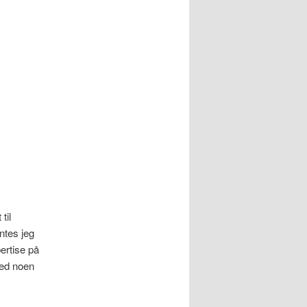
til
ntes jeg
ertise på
med noen