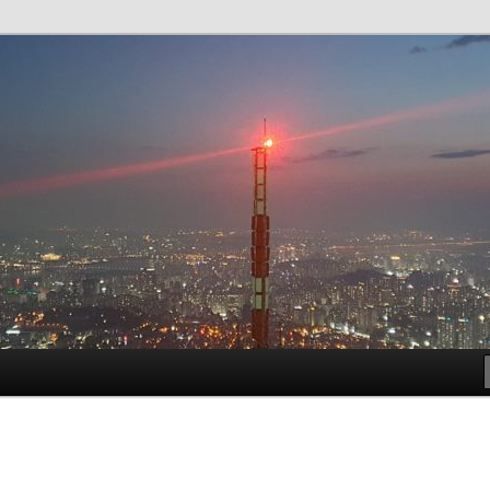
t!
meside