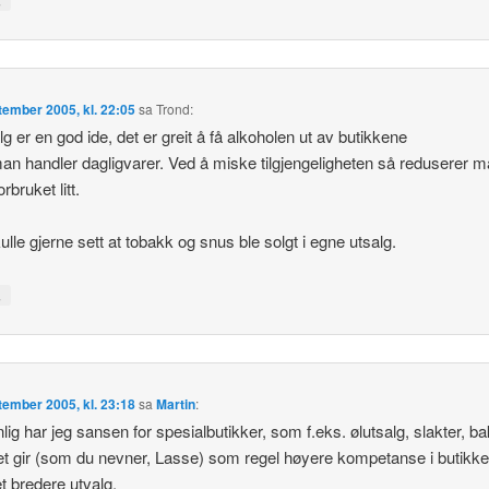
tember 2005, kl. 22:05
sa
Trond
:
lg er en god ide, det er greit å få alkoholen ut av butikkene
an handler dagligvarer. Ved å miske tilgjengeligheten så reduserer 
rbruket litt.
ulle gjerne sett at tobakk og snus ble solgt i egne utsalg.
↓
tember 2005, kl. 23:18
sa
Martin
:
lig har jeg sansen for spesialbutikker, som f.eks. ølutsalg, slakter, ba
et gir (som du nevner, Lasse) som regel høyere kompetanse i butikke
t bredere utvalg.