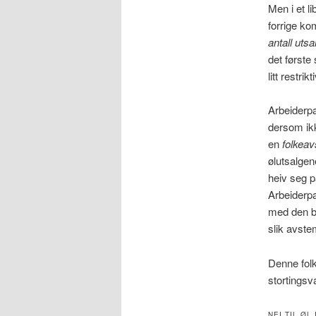
Men i et li
forrige ko
antall utsa
det første
litt restrik
Arbeiderpar
dersom ikk
en
folkea
ølutsalgen
heiv seg p
Arbeiderpar
med den be
slik avste
Denne fol
stortingsva
NEI TIL ØL