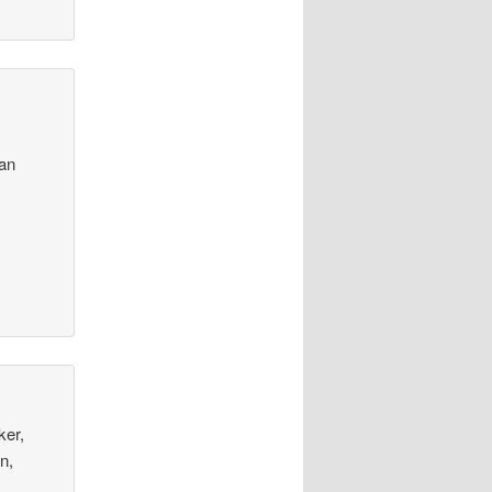
man
ker,
n,