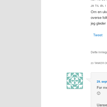
JA TIL ØL 
Om en uke 
overse fol
jeg gleder 
Tweet
Dette innlegg
23 TANKER O
29. sep
For me
🙂
Uansett