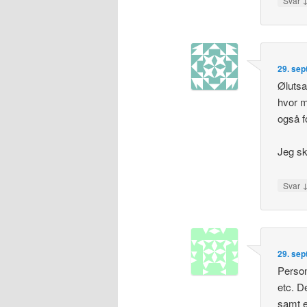
Svar
29. sep
Ølutsa
hvor m
også fo
Jeg sk
Svar
29. sep
Person
etc. D
samt e