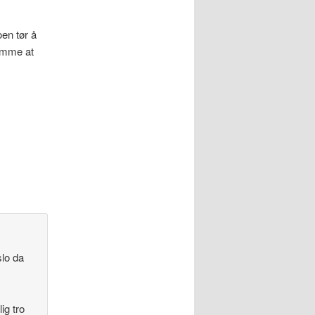
en tør å
rømme at
slo da
ig tro