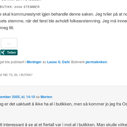
I BUTIKK: 2006 STEMMER
skal kommunestyret igjen behandle denne saken. Jeg tviler på at no
kets stemme, når det først ble avholdt folkeavstemning. Jeg må inn
meg litt.
et ble publisert i
Meninger
av
Lasse G. Dahl
. Bokmerk
permalenken
.
M “
NEI TIL ØL I BUTIKK!
”
tember 2005, kl. 14:10
sa
Morten
:
g er det uaktuelt å ikke ha øl i butikken, men så kommer jo jeg fra O
 interessant å se at et flertall var i mot øl i butikken. Man skulle virkel