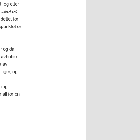
, og etter
e
taket på
 dette, for
spunktet er
er og da
 avholde
t av
inger, og
mning –
all for en