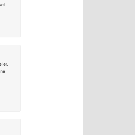
ket
ller.
nne