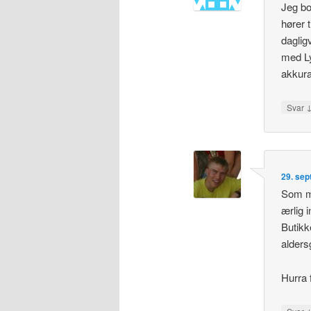
Jeg bo
hører t
daglig
med Ly
akkura
Svar
29. sep
Som me
ærlig 
Butikk
alders
Hurra 