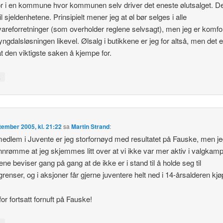
r i en kommune hvor kommunen selv driver det eneste ølutsalget. D
il sjeldenhetene. Prinsipielt mener jeg at øl bør selges i alle
vareforretninger (som overholder reglene selvsagt), men jeg er komfo
ngdalsløsningen likevel. Ølsalg i butikkene er jeg for altså, men det e
t den viktigste saken å kjempe for.
↓
tember 2005, kl. 21:22
sa
Martin Strand
:
dlem i Juvente er jeg storfornøyd med resultatet på Fauske, men j
innrømme at jeg skjemmes litt over at vi ikke var mer aktiv i valgkam
ene beviser gang på gang at de ikke er i stand til å holde seg til
grenser, og i aksjoner får gjerne juventere helt ned i 14-årsalderen kjø
for fortsatt fornuft på Fauske!
↓