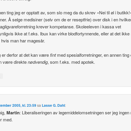
en ting jeg er opptatt av, som slo meg da du skrev «Nei til øl i butikk!
ner. Å selge medisiner (selv om de er reseptfrie) over disk i en hvil
dagligvareforretning krever kompetanse. Skoleeleven i kassa vet
nligvis ikke at f.eks. Ibux kan virke blodfortynnende, eller at det ikke
 hvis man har magesår.
g er derfor at det kan være
fint
med spesialforretninger, en annen ting 
n være direkte
nødvendig
, som f.eks. med apotek.
↓
tember 2005, kl. 23:59
sa
Lasse G. Dahl
:
nig,
Martin
: Liberaliseringen av legemiddelomsetningen ser jeg ingen 
er med.