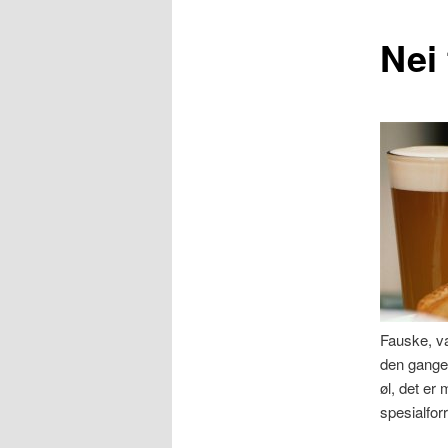
Nei 
Fauske, va
den gangen
øl, det er
spesialforr