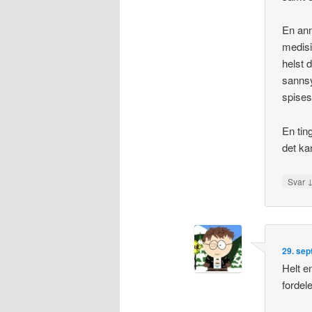
En ann
medisi
helst 
sannsy
spises
En tin
det ka
Svar
29. sep
Helt e
fordel