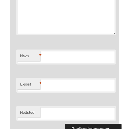
*
Navn
*
E-post
Nettsted