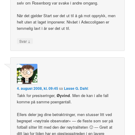
selv om Rosenborg var svake i andre omgang.
Når det gjelder Start ser det ut til å gå mot opprykk, men
helt uten at laget imponerer. Nivået i Adeccoligaen er
temmelig lavt i år ser det ut til.
↓
Svar
4. august 2008, kl. 09:45
sa
Lasse G. Dahl
:
Takk for presiseringer,
Øyvind
. Men de kan i alle fall
komme på samme poengantall.
Ellers deler jeg dine betraktninger, men stusser litt ved
begrepet «nøytrale observatør» — de fleste som ser på
fotball sliter litt med den der nøytraliteten 🙂 — Greit at
ditt lag for tiden har en gjesteopptreden i en lavere