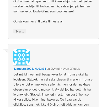
Og i og med at løpet ser ut til å være kjørt når det gjelder
norske medaljer til Trollongan i år, satser jeg på Tromsø
som serie- og Bodø-Glimt som cupmestere!
Og så kommer vi tilbake til neste år.
↓
Svar
4. august 2008, kl. 03:34
sa
Øyvind Hoven Oftedal
:
Det må bli noen mål begge veier for at Tromsø skal ta
ledelsen, Stabæk har vel seks plussmål mer enn Tromsø.
Ellers er det en merkelig serie i år, men for den nøytrale
observatør er det jo morsomt. Av det jeg har sett i år har
jo unektelig Stabæk imponert mest, men også Tromsø
virker solide, ikke minst bakover. Og i dag var de
effektive; syns nok ikke 4-0 gir et rett bilde av kampen