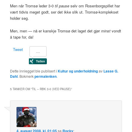
Men når Tromsø leder 3-0
til pause
selv om Rosenborgspillet har
vært tidvis meget godt, ser det ikke slik ut. Tromsø-komplekset
holder seg.
Men, men — nå er kanskje Tromsø det laget det gjør
minst
vondt
å tape for, da!
Tweet
Dette innlegget ble publisert i
Kultur og underholdning
av
Lasse G.
Dahl
. Bokmerk
permalenken
.
5 TANKER OM “
TIL – RBK 3-0 (VED PAUSE)
”
4. august 2008, kl. 01:05
sa
Rocky
: