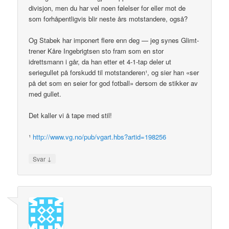
divisjon, men du har vel noen følelser for eller mot de
som forhåpentligvis blir neste års motstandere, også?
Og Stabek har imponert flere enn deg — jeg synes Glimt-
trener Kåre Ingebrigtsen sto fram som en stor
idrettsmann i går, da han etter et 4-1-tap deler ut
seriegullet på forskudd til motstanderen¹, og sier han «ser
på det som en seier for god fotball» dersom de stikker av
med gullet.
Det kaller vi å tape med stil!
¹
http://www.vg.no/pub/vgart.hbs?artid=198256
↓
Svar