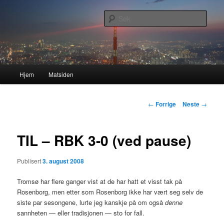
Gå
Nå enda nyere og mer forbedret!
direkte
Søk
til
hovedinnholdet
Lasses hjemmeside
Hovedmeny
Hjem
Matsiden
Innleggsnavigasjon
←
Forrige
Neste
→
TIL – RBK 3-0 (ved pause)
Publisert
3. august 2008
Tromsø har flere ganger vist at de har hatt et visst tak på
Rosenborg, men etter som Rosenborg ikke har vært seg selv de
siste par sesongene, lurte jeg kanskje på om også
denne
sannheten — eller tradisjonen — sto for fall.