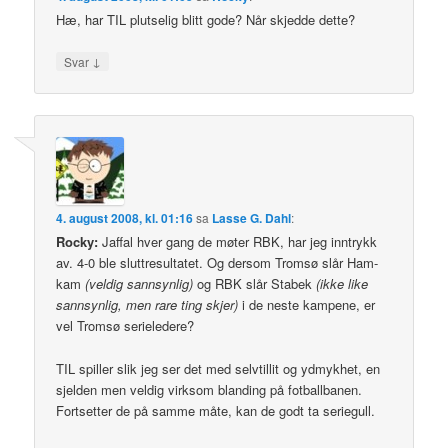
Hæ, har TIL plutselig blitt gode? Når skjedde dette?
↓
Svar
4. august 2008, kl. 01:16
sa
Lasse G. Dahl
:
Rocky:
Jaffal hver gang de møter RBK, har jeg inntrykk
av. 4-0 ble sluttresultatet. Og dersom Tromsø slår Ham-
kam
(veldig sannsynlig)
og RBK slår Stabek
(ikke like
sannsynlig, men rare ting skjer)
i de neste kampene, er
vel Tromsø serieledere?
TIL spiller slik jeg ser det med selvtillit og ydmykhet, en
sjelden men veldig virksom blanding på fotballbanen.
Fortsetter de på samme måte, kan de godt ta seriegull.