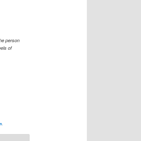
the person
els of
n
.