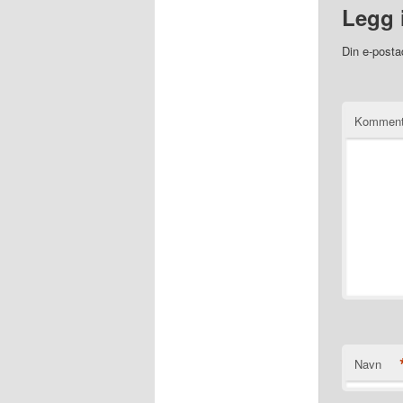
Legg 
Din e-postad
Kommen
Navn