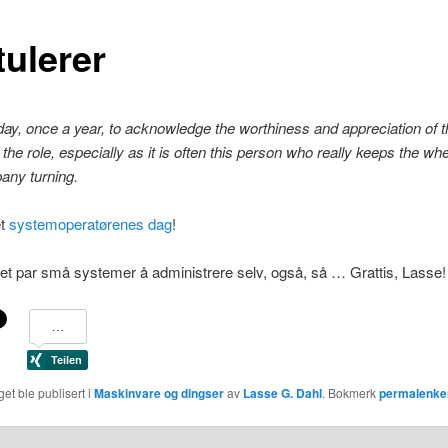
tulerer
day, once a year, to acknowledge the worthiness and appreciation of 
the role, especially as it is often this person who really keeps the whe
any turning.
et
systemoperatørenes dag
!
 et par små systemer å administrere selv, også, så … Grattis, Lasse!
et ble publisert i
Maskinvare og dingser
av
Lasse G. Dahl
. Bokmerk
permalenke