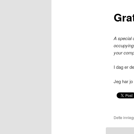
Gra
A special 
occupying 
your comp
I dag er d
Jeg har jo
Dette innlegg