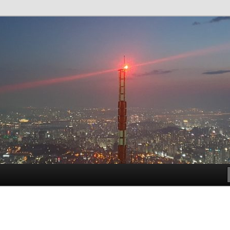
t!
meside