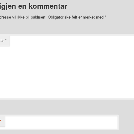
igjen en kommentar
resse vil ikke bli publisert.
Obligatoriske felt er merket med
*
tar
*
*