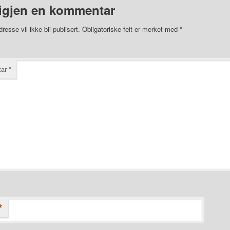
igjen en kommentar
resse vil ikke bli publisert.
Obligatoriske felt er merket med
*
tar
*
*