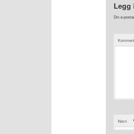
Legg 
Din e-postad
Kommen
Navn