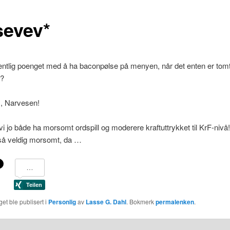
sevev*
ntlig poenget med å ha baconpølse på menyen, når det enten er tomt 
t?
s, Narvesen!
vi jo både ha morsomt ordspill og moderere kraftuttrykket til KrF-nivå!
 så veldig morsomt, da …
et ble publisert i
Personlig
av
Lasse G. Dahl
. Bokmerk
permalenken
.