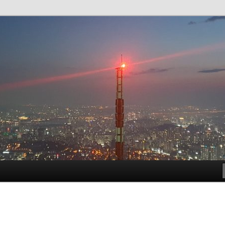
t!
meside