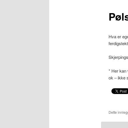
Pøl
Hva er ege
ferdigstek
Skjerping
* Her kan 
ok – ikke
Dette innlegg