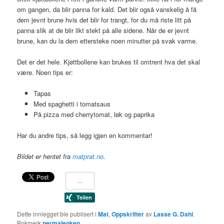
om gangen, da blir panna for kald. Det blir også vanskelig å få
dem jevnt brune hvis det blir for trangt, for du må riste litt på
panna slik at de blir likt stekt på alle sidene. Når de er jevnt
brune, kan du la dem ettersteke noen minutter på svak varme.
Det er det hele. Kjøttbollene kan brukes til omtrent hva det skal
være. Noen tips er:
Tapas
Med spaghetti i tomatsaus
På pizza med cherrytomat, løk og paprika
Har du andre tips, så legg igjen en kommentar!
Bildet er hentet fra
matprat.no
.
Dette innlegget ble publisert i
Mat
,
Oppskrifter
av
Lasse G. Dahl
.
Bokmerk
permalenken
.