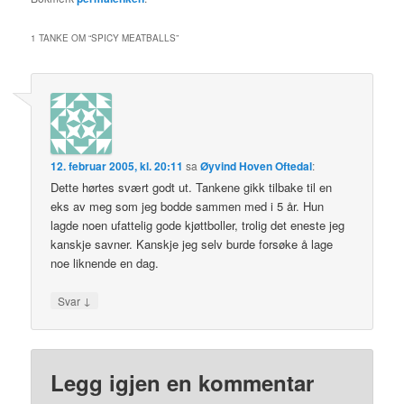
1 TANKE OM “
SPICY MEATBALLS
”
12. februar 2005, kl. 20:11
sa
Øyvind Hoven Oftedal
:
Dette hørtes svært godt ut. Tankene gikk tilbake til en
eks av meg som jeg bodde sammen med i 5 år. Hun
lagde noen ufattelig gode kjøttboller, trolig det eneste jeg
kanskje savner. Kanskje jeg selv burde forsøke å lage
noe liknende en dag.
↓
Svar
Legg igjen en kommentar