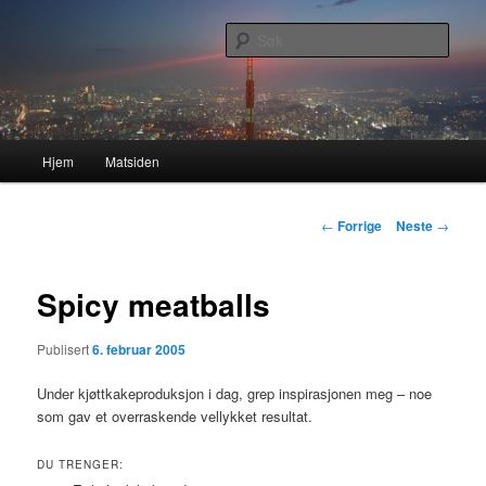
Gå
Nå enda nyere og mer forbedret!
direkte
Søk
til
hovedinnholdet
Lasses hjemmeside
Hovedmeny
Hjem
Matsiden
Innleggsnavigasjon
←
Forrige
Neste
→
Spicy meatballs
Publisert
6. februar 2005
Under kjøttkakeproduksjon i dag, grep inspirasjonen meg – noe
som gav et overraskende vellykket resultat.
DU TRENGER: