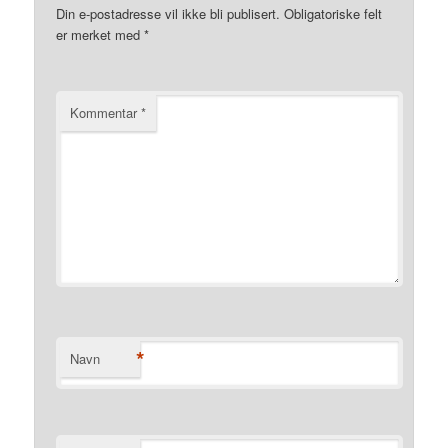
Din e-postadresse vil ikke bli publisert.
Obligatoriske felt
er merket med
*
Kommentar
*
*
Navn