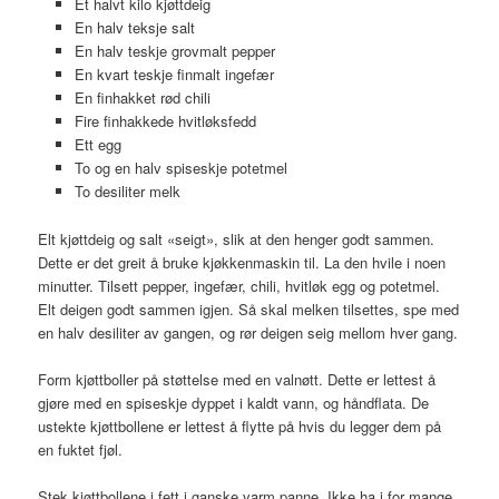
Et halvt kilo kjøttdeig
En halv teksje salt
En halv teskje grovmalt pepper
En kvart teskje finmalt ingefær
En finhakket rød chili
Fire finhakkede hvitløksfedd
Ett egg
To og en halv spiseskje potetmel
To desiliter melk
Elt kjøttdeig og salt «seigt», slik at den henger godt sammen.
Dette er det greit å bruke kjøkkenmaskin til. La den hvile i noen
minutter. Tilsett pepper, ingefær, chili, hvitløk egg og potetmel.
Elt deigen godt sammen igjen. Så skal melken tilsettes, spe med
en halv desiliter av gangen, og rør deigen seig mellom hver gang.
Form kjøttboller på støttelse med en valnøtt. Dette er lettest å
gjøre med en spiseskje dyppet i kaldt vann, og håndflata. De
ustekte kjøttbollene er lettest å flytte på hvis du legger dem på
en fuktet fjøl.
Stek kjøttbollene i fett i ganske varm panne. Ikke ha i for mange