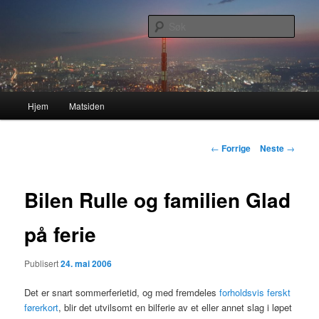
Gå
Nå enda nyere og mer forbedret!
direkte
Søk
til
hovedinnholdet
Lasses hjemmeside
Hovedmeny
Hjem
Matsiden
Innleggsnavigasjon
←
Forrige
Neste
→
Bilen Rulle og familien Glad
på ferie
Publisert
24. mai 2006
Det er snart sommerferietid, og med fremdeles
forholdsvis ferskt
førerkort
, blir det utvilsomt en bilferie av et eller annet slag i løpet