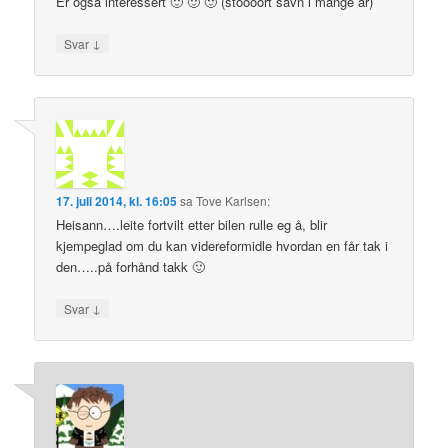
Er også interessert 🙂 🙂 🙂 (stoooort savn i mange år)
↓
Svar
17. juli 2014, kl. 16:05
sa
Tove Karlsen
:
Heisann….leite fortvilt etter bilen rulle eg å, blir
kjempeglad om du kan videreformidle hvordan en får tak i
den…..på forhånd takk 🙂
↓
Svar