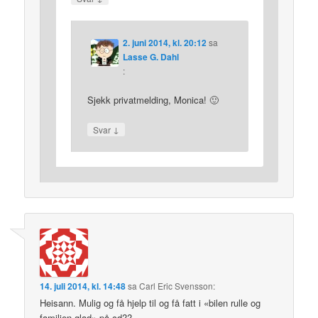
2. juni 2014, kl. 20:12
sa
Lasse G. Dahl
:
Sjekk privatmelding, Monica! 🙂
↓
Svar
14. juli 2014, kl. 14:48
sa
Carl Eric Svensson
:
Heisann. Mulig og få hjelp til og få fatt i «bilen rulle og
familien glad» på cd??