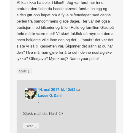
Vi kan ikke ha seler i bilen!!! Jeg var først her inne
omtrent den tiden du hadde skrevet første innlegg og
siden gitt opp håpet om å fylle bilferiedager med denne
perlen fra barndommens glade dager. Her var det også
tradisjon med bilserier og Bilen Rulle og familien Glad på
ferie måtte være med! Vi skrøt faktisk så mye om den at
noen bekjente ville låne den og det… *snufs* det var det
siste vi så til kassetten vår. Skjønner det sånn at du har
den? Hva må man gjøre for å ta del i denne nostalgiske
lykke? Offergave? Mye kæsj? Name your price!
↓
Svar
14. mai 2017, kl. 12:52
sa
Lasse G. Dahl
:
Sjekk mail du, Heidi 🙂
↓
Svar