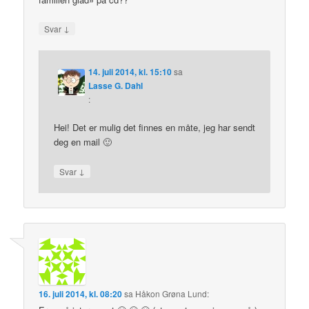
↓
Svar
14. juli 2014, kl. 15:10
sa
Lasse G. Dahl
:
Hei! Det er mulig det finnes en måte, jeg har sendt
deg en mail 🙂
↓
Svar
16. juli 2014, kl. 08:20
sa
Håkon Grøna Lund
: