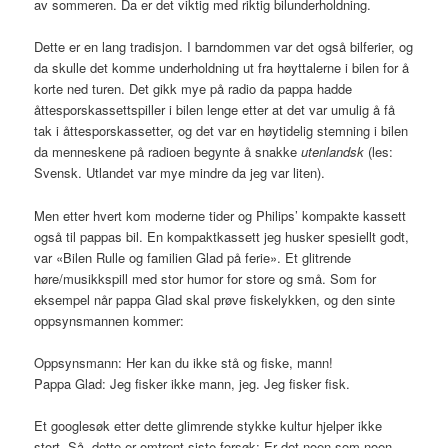
av sommeren. Da er det viktig med riktig bilunderholdning.
Dette er en lang tradisjon. I barndommen var det også bilferier, og
da skulle det komme underholdning ut fra høyttalerne i bilen for å
korte ned turen. Det gikk mye på radio da pappa hadde
åttesporskassettspiller i bilen lenge etter at det var umulig å få
tak i åttesporskassetter, og det var en høytidelig stemning i bilen
da menneskene på radioen begynte å snakke
utenlandsk
(les:
Svensk. Utlandet var mye mindre da jeg var liten).
Men etter hvert kom moderne tider og Philips’ kompakte kassett
også til pappas bil. En kompaktkassett jeg husker spesiellt godt,
var «Bilen Rulle og familien Glad på ferie». Et glitrende
høre/musikkspill med stor humor for store og små. Som for
eksempel når pappa Glad skal prøve fiskelykken, og den sinte
oppsynsmannen kommer:
Oppsynsmann: Her kan du ikke stå og fiske, mann!
Pappa Glad: Jeg fisker ikke mann, jeg. Jeg fisker fisk.
Et googlesøk etter dette glimrende stykke kultur hjelper ikke
stort. Så, dette er omtrent siste forsøk: Er det noen som noen