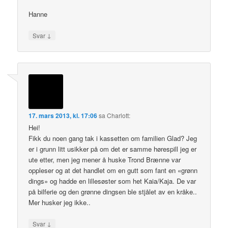
Hanne
↓
Svar
17. mars 2013, kl. 17:06
sa
Charlott
:
Hei!
Fikk du noen gang tak i kassetten om familien Glad? Jeg
er i grunn litt usikker på om det er samme hørespill jeg er
ute etter, men jeg mener å huske Trond Brænne var
oppleser og at det handlet om en gutt som fant en «grønn
dings» og hadde en lillesøster som het Kaia/Kaja. De var
på bilferie og den grønne dingsen ble stjålet av en kråke..
Mer husker jeg ikke..
↓
Svar