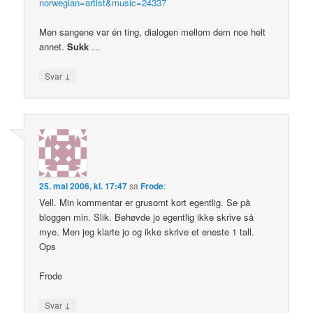
norwegian=artist&music=24337
Men sangene var én ting, dialogen mellom dem noe helt
annet.
Sukk
…
↓
Svar
25. mai 2006, kl. 17:47
sa
Frode
:
Vell. Min kommentar er grusomt kort egentlig. Se på
bloggen min. Slik. Behøvde jo egentlig ikke skrive så
mye. Men jeg klarte jo og ikke skrive et eneste 1 tall.
Ops
Frode
↓
Svar