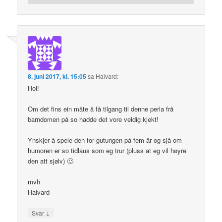
8. juni 2017, kl. 15:05
sa
Halvard
:
Hoi!
Om det fins ein måte å få tilgang til denne perla frå
barndomen på so hadde det vore veldig kjekt!
Ynskjer å spele den for gutungen på fem år og sjå om
humoren er so tidlaus som eg trur (pluss at eg vil høyre
den att sjølv) 🙂
mvh
Halvard
↓
Svar