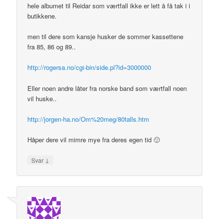
hele albumet til Reidar som værtfall ikke er lett å få tak i i
butikkene.
men til dere som kansje husker de sommer kassettene
fra 85, 86 og 89..
http://rogersa.no/cgi-bin/side.pl?id=3000000
Eller noen andre låter fra norske band som værtfall noen
vil huske..
http://jorgen-ha.no/Om%20meg/80talls.htm
Håper dere vil mimre mye fra deres egen tid 🙂
↓
Svar