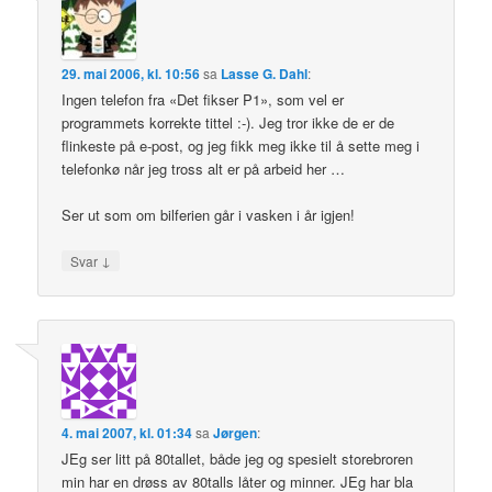
29. mai 2006, kl. 10:56
sa
Lasse G. Dahl
:
Ingen telefon fra «Det fikser P1», som vel er
programmets korrekte tittel :-). Jeg tror ikke de er de
flinkeste på e-post, og jeg fikk meg ikke til å sette meg i
telefonkø når jeg tross alt er på arbeid her …
Ser ut som om bilferien går i vasken i år igjen!
↓
Svar
4. mai 2007, kl. 01:34
sa
Jørgen
:
JEg ser litt på 80tallet, både jeg og spesielt storebroren
min har en drøss av 80talls låter og minner. JEg har bla