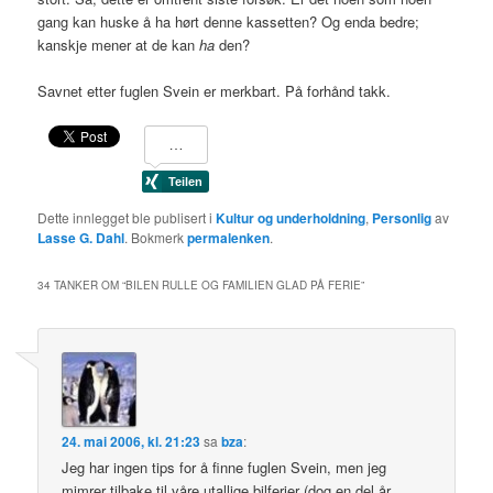
gang kan huske å ha hørt denne kassetten? Og enda bedre;
kanskje mener at de kan
ha
den?
Savnet etter fuglen Svein er merkbart. På forhånd takk.
Dette innlegget ble publisert i
Kultur og underholdning
,
Personlig
av
Lasse G. Dahl
. Bokmerk
permalenken
.
34 TANKER OM “
BILEN RULLE OG FAMILIEN GLAD PÅ FERIE
”
24. mai 2006, kl. 21:23
sa
bza
:
Jeg har ingen tips for å finne fuglen Svein, men jeg
mimrer tilbake til våre utallige bilferier (dog en del år