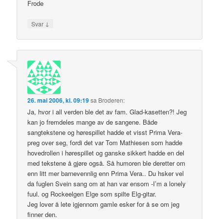
Frode
↓
Svar
26. mai 2006, kl. 09:19
sa
Broderen
:
Ja, hvor i all verden ble det av fam. Glad-kasetten?! Jeg
kan jo fremdeles mange av de sangene. Både
sangtekstene og hørespillet hadde et visst Prima Vera-
preg over seg, fordi det var Tom Mathiesen som hadde
hovedrollen i hørespillet og ganske sikkert hadde en del
med tekstene å gjøre også. Så humoren ble deretter om
enn litt mer barnevennlig enn Prima Vera.. Du hsker vel
da fuglen Svein sang om at han var ensom -I’m a lonely
fuul. og Rockeelgen Elge som spilte Elg-gitar.
Jeg lover å lete igjennom gamle esker for å se om jeg
finner den.