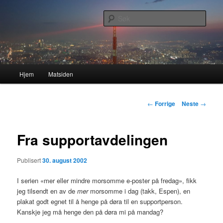
Gå
Nå enda nyere og mer forbedret!
direkte
Søk
til
hovedinnholdet
Lasses hjemmeside
Hovedmeny
Hjem
Matsiden
Innleggsnavigasjon
←
Forrige
Neste
→
Fra supportavdelingen
Publisert
30. august 2002
I serien «mer eller mindre morsomme e-poster på fredag», fikk
jeg tilsendt en av de
mer
morsomme i dag (takk, Espen), en
plakat godt egnet til å henge på døra til en supportperson.
Kanskje jeg må henge den på døra mi på mandag?