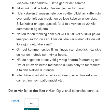
«server» eller harddisk. Dette går for det samme.
Ikke bruk on-line hjelp. On-line hjelp er for pyser.
Hvis kabelen til musen hele tiden dytter bildet av katten din
over ende, løft opp maskinen og legg kabelen under den.
Slike kabler er laget spesielt for å tåle vekten av 20 kilo
datamaskin og skjerm
Når du får en melding som sier «Er du sikker?» klikk på Ja-
knappen så fort du kan. Hvis du ikke var sikker ville du vel
ikke gjort det, ikke sant?
Om det kommer forslag til løsninger, vær skeptisk. Kanskje
du har en metode som virker bedre.
Når du ringer inn er det veldig viktig å være frustrert og sint.
Det er en av de beste metodene du kan benytte for raskest
å få den hjelpen du trenger.
«Jeg hiver snart dritten ut av vinduet», er en trussel som
går rett inn i sympatiområdet vårt.
Det er vår feil at det ikke virker
! Og vi skal behandles deretter.
Tweet