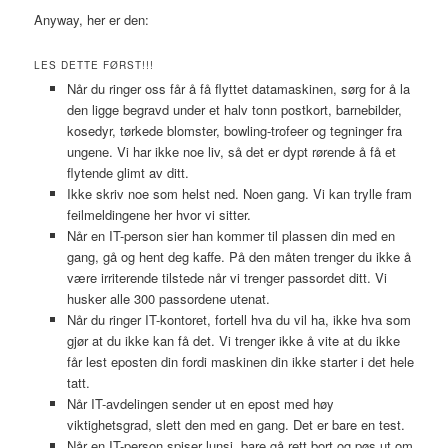
Anyway, her er den:
LES DETTE FØRST!!!
Når du ringer oss får å få flyttet datamaskinen, sørg for å la
den ligge begravd under et halv tonn postkort, barnebilder,
kosedyr, tørkede blomster, bowling-trofeer og tegninger fra
ungene. Vi har ikke noe liv, så det er dypt rørende å få et
flytende glimt av ditt.
Ikke skriv noe som helst ned. Noen gang. Vi kan trylle fram
feilmeldingene her hvor vi sitter.
Når en IT-person sier han kommer til plassen din med en
gang, gå og hent deg kaffe. På den måten trenger du ikke å
være irriterende tilstede når vi trenger passordet ditt. Vi
husker alle 300 passordene utenat.
Når du ringer IT-kontoret, fortell hva du vil ha, ikke hva som
gjør at du ikke kan få det. Vi trenger ikke å vite at du ikke
får lest eposten din fordi maskinen din ikke starter i det hele
tatt.
Når IT-avdelingen sender ut en epost med høy
viktighetsgrad, slett den med en gang. Det er bare en test.
Når en IT-person spiser lunsj, bare gå rett bort og pøs ut om