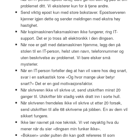
problemet ditt. Vi eksisterer kun for å tjene andre.
Send viktig epost kun med store bokstaver. Epostserveren
kjenner igjen dette og sender meldingen med ekstra høy
hastighet.
Når kopimaskinen/faksmaskinen ikke fungerer, ring IT-
support. Det er jo tross alt elektronikk i den dingsen.
Når noe er galt med datamaskinen hjemme, legg den på
stolen til en IT-person, helst uten navn, telefonnummer og
uten beskrivelse av problemet. Vi bare elsker små
mysterier.
Når en IT-person forteller deg at han vil være hos deg snart,
svar i en sarkastisk tone «Og hvor mange uker betyr
snart?» Det er en god motivasjonsfaktor.
Når skriveren ikke vil skrive ut, send utskriften minst 20
ganger til. Utskrifter blir stadig vekk dratt inn i sorte hull.
Når skriveren fremdeles ikke vil skrive ut etter 20 forsøk,
send utskriften til alle 68 skriverne på jobben. En av dem vil
sikkert fungere.
Ikke lær navnet på noe teknisk. Vi vet nøyaktig hva du
mener når du sier «dingsen min funker ikke».
«Boksen» under pulten din kan godt refereres til som