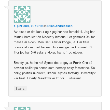
1. juni 2004, kl. 12:19
sa
Stian Andreassen
:
Av disse er det kun 4 og 5 jeg har noe forhold til. Jeg har
faktisk bare lest én Modesty-historie, i et gammelt X9 for
masse år siden. Men Cat Claw er konge, ja. Har flere
norske album med henne. Hvor mange har kommet ut?
Tror jeg har 5–6 seks stykker, fra nr. 1 og utover.
Brandy, ja, he he he! Synes det er gøy at Frank Cho så
bevisst spiller på henne som nettopp sexy fristerinne. Så
deilig politisk ukorrekt, liksom. Synes forøvrig University2
var best. Liberty Meadows er litt for … stuerent.
↓
Svar