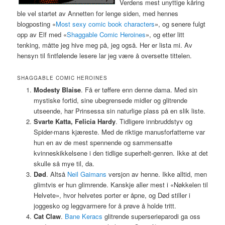
Verdens mest unyttige kåring
ble vel startet av Annetten for lenge siden, med hennes
blogposting «
Most sexy comic book characters
», og senere fulgt
opp av Elf med «
Shaggable Comic Heroines
», og etter litt
tenking, måtte jeg hive meg på, jeg også. Her er lista mi. Av
hensyn til fintfølende lesere lar jeg være å oversette tittelen.
SHAGGABLE COMIC HEROINES
Modesty Blaise
. Få er tøffere enn denne dama. Med sin
mystiske fortid, sine ubegrensede midler og glitrende
utseende, har Prinsessa sin naturlige plass på en slik liste.
Svarte Katta, Felicia Hardy
. Tidligere innbruddstyv og
Spider-mans kjæreste. Med de riktige manusforfatterne var
hun en av de mest spennende og sammensatte
kvinneskikkelsene i den tidlige superhelt-genren. Ikke at det
skulle så mye til, da.
Død
. Altså
Neil Gaimans
versjon av henne. Ikke alltid, men
glimtvis er hun glimrende. Kanskje aller mest i «Nøkkelen til
Helvete», hvor helvetes porter er åpne, og Død stiller i
joggesko og leggvarmere for å prøve å holde tritt.
Cat Claw
.
Bane Keracs
glitrende superserieparodi ga oss