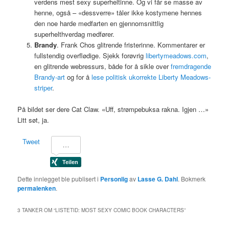
verdens mest sexy superheltinne. Og vi får se masse av
henne, også – «dessverre» tåler ikke kostymene hennes
den noe harde medfarten en gjennomsnittlig
superhelthverdag medfører.
Brandy
. Frank Chos glitrende fristerinne. Kommentarer er
fullstendig overflødige. Sjekk forøvrig
libertymeadows.com
,
en glitrende webressurs, både for å sikle over
fremdragende
Brandy-art
og for å
lese politisk ukorrekte Liberty Meadows-
striper
.
På bildet ser dere Cat Claw. «Uff, strømpebuksa rakna. Igjen …»
Litt søt, ja.
Tweet
Dette innlegget ble publisert i
Personlig
av
Lasse G. Dahl
. Bokmerk
permalenken
.
3 TANKER OM “
LISTETID: MOST SEXY COMIC BOOK CHARACTERS
”