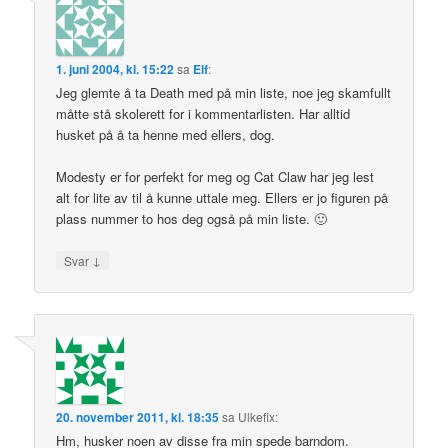
1. juni 2004, kl. 15:22
sa
Elf
:
Jeg glemte å ta Death med på min liste, noe jeg skamfullt
måtte stå skolerett for i kommentarlisten. Har alltid
husket på å ta henne med ellers, dog.
Modesty er for perfekt for meg og Cat Claw har jeg lest
alt for lite av til å kunne uttale meg. Ellers er jo figuren på
plass nummer to hos deg også på min liste. 🙂
↓
Svar
20. november 2011, kl. 18:35
sa
Ulkefix
:
Hm, husker noen av disse fra min spede barndom.