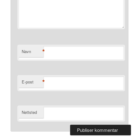
*
Navn
*
E-post
Nettsted