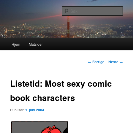
Gå
Nå enda nyere og mer forbedret!
direkte
Søk
til
hovedinnholdet
Lasses hjemmeside
Hovedmeny
Hjem
Matsiden
Innleggsnavigasjon
←
Forrige
Neste
→
Listetid: Most sexy comic
book characters
Publisert
1. juni 2004