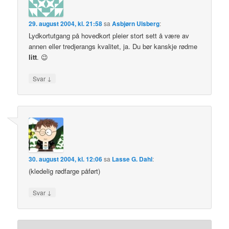
29. august 2004, kl. 21:58
sa
Asbjørn Ulsberg
:
Lydkortutgang på hovedkort pleier stort sett å være av
annen eller tredjerangs kvalitet, ja. Du bør kanskje rødme
litt
. 😉
↓
Svar
30. august 2004, kl. 12:06
sa
Lasse G. Dahl
:
(kledelig rødfarge påført)
↓
Svar