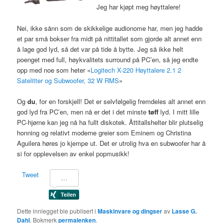
Jeg har kjøpt meg høyttalere!
Nei, ikke sånn som de skikkelige audionome har, men jeg hadde
et par små bokser fra midt på nittitallet som gjorde alt annet enn
å lage god lyd, så det var på tide å bytte. Jeg så ikke helt
poenget med full, høykvalitets surround på PC’en, så jeg endte
opp med noe som heter «
Logitech X-220 Høyttalere 2.1 2
Satelitter og Subwoofer, 32 W RMS
»
Og
du
, for en forskjell! Det er selvfølgelig fremdeles alt annet enn
god lyd fra PC’en, men nå er det i det minste
tøff
lyd. I mitt lille
PC-hjørne kan jeg nå ha fullt diskotek. Åttitallshelter blir plutselig
honning og relativt moderne greier som Eminem og Christina
Aguilera høres jo kjempe ut. Det er utrolig hva en subwoofer har å
si for opplevelsen av enkel popmusikk!
Tweet
Dette innlegget ble publisert i
Maskinvare og dingser
av
Lasse G.
Dahl
. Bokmerk
permalenken
.