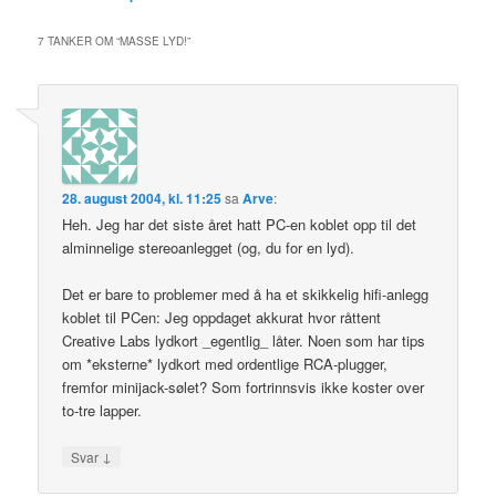
7 TANKER OM “
MASSE LYD!
”
28. august 2004, kl. 11:25
sa
Arve
:
Heh. Jeg har det siste året hatt PC-en koblet opp til det
alminnelige stereoanlegget (og, du for en lyd).
Det er bare to problemer med å ha et skikkelig hifi-anlegg
koblet til PCen: Jeg oppdaget akkurat hvor råttent
Creative Labs lydkort _egentlig_ låter. Noen som har tips
om *eksterne* lydkort med ordentlige RCA-plugger,
fremfor minijack-sølet? Som fortrinnsvis ikke koster over
to-tre lapper.
↓
Svar