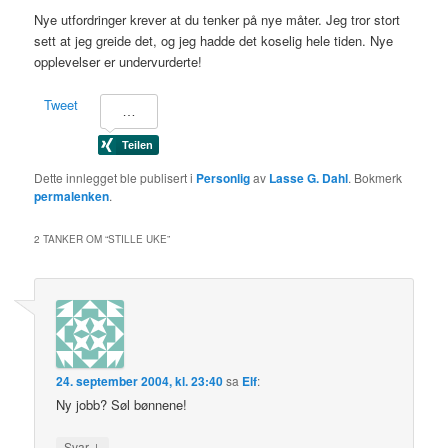
Nye utfordringer krever at du tenker på nye måter. Jeg tror stort
sett at jeg greide det, og jeg hadde det koselig hele tiden. Nye
opplevelser er undervurderte!
Tweet
Dette innlegget ble publisert i
Personlig
av
Lasse G. Dahl
. Bokmerk
permalenken
.
2 TANKER OM “
STILLE UKE
”
24. september 2004, kl. 23:40
sa
Elf
:
Ny jobb? Søl bønnene!
↓
Svar