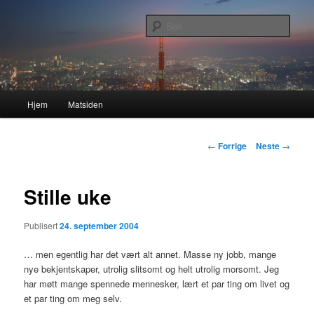
Gå
Nå enda nyere og mer forbedret!
direkte
Søk
til
hovedinnholdet
Lasses hjemmeside
Hovedmeny
Hjem
Matsiden
Innleggsnavigasjon
←
Forrige
Neste
→
Stille uke
Publisert
24. september 2004
… men egentlig har det vært alt annet. Masse ny jobb, mange
nye bekjentskaper, utrolig slitsomt og helt utrolig morsomt. Jeg
har møtt mange spennede mennesker, lært et par ting om livet og
et par ting om meg selv.