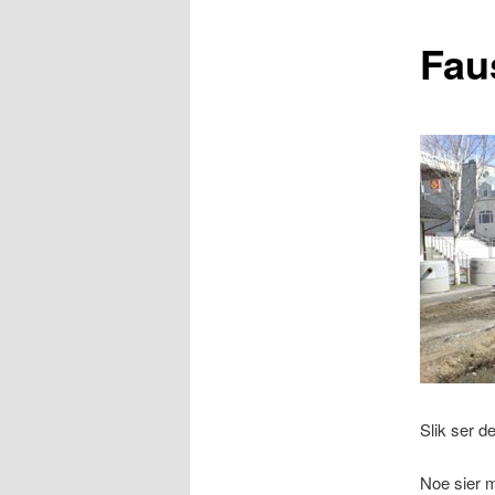
Fau
Slik ser d
Noe sier m