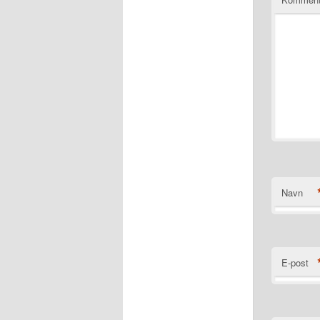
Navn
E-post