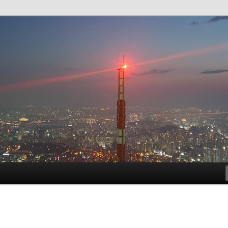
t!
meside