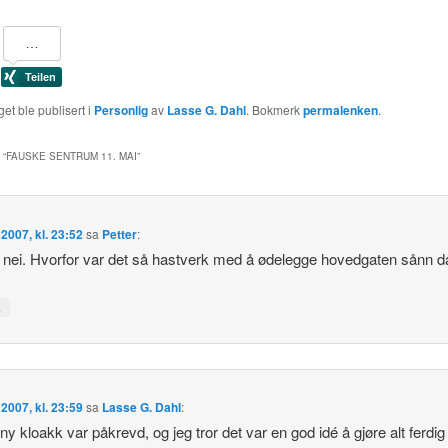
et ble publisert i
Personlig
av
Lasse G. Dahl
. Bokmerk
permalenken
.
 “
FAUSKE SENTRUM 11. MAI
”
 2007, kl. 23:52
sa
Petter
:
 nei. Hvorfor var det så hastverk med å ødelegge hovedgaten sånn d
↓
 2007, kl. 23:59
sa
Lasse G. Dahl
:
ny kloakk var påkrevd, og jeg tror det var en god idé å gjøre alt ferdig 