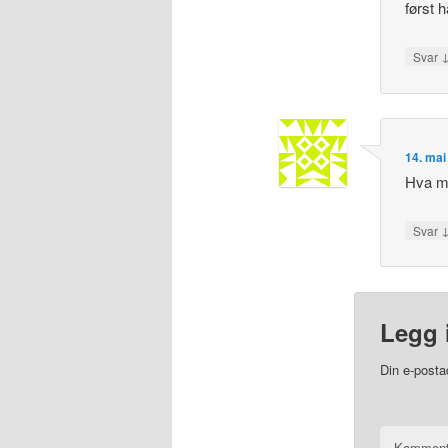
først 
Svar
14. mai
Hva me
Svar
Legg 
Din e-postad
Kommen