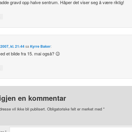
hadde gravd opp halve sentrum. Håper det viser seg å være riktig!
↓
 2007, kl. 21:44
sa
Kyrre Baker
:
d et bilde fra 15. mai også? 😉
↓
igjen en kommentar
resse vil ikke bli publisert.
Obligatoriske felt er merket med
*
tar
*