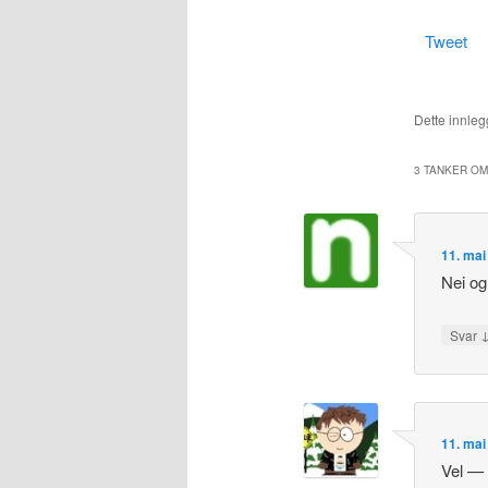
Tweet
Dette innlegg
3 TANKER OM
11. mai
Nei og
Svar
11. mai
Vel — 