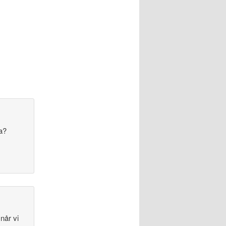
a?
når vi