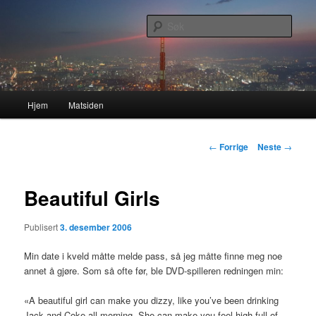
Gå
Nå enda nyere og mer forbedret!
direkte
Søk
til
hovedinnholdet
Lasses hjemmeside
Hovedmeny
Hjem
Matsiden
Innleggsnavigasjon
←
Forrige
Neste
→
Beautiful Girls
Publisert
3. desember 2006
Min date i kveld måtte melde pass, så jeg måtte finne meg noe
annet å gjøre. Som så ofte før, ble
DVD
-spilleren redningen min:
«A beautiful girl can make you dizzy, like you’ve been drinking
Jack and Coke all morning. She can make you feel high full of