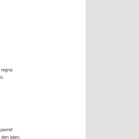
 regna
t.
sperret
 den igjen.