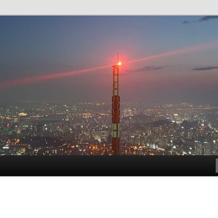
t!
meside