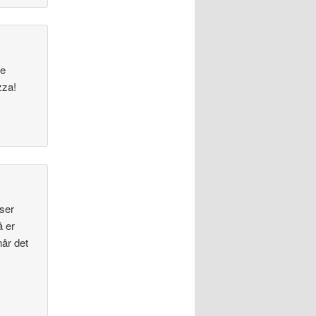
ne
zza!
 ser
å er
når det