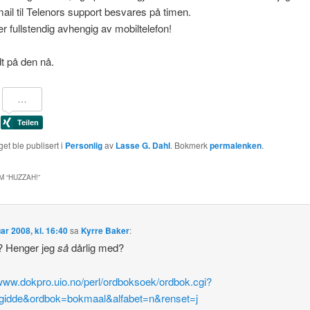
ail til Telenors support besvares på timen.
er fullstendig avhengig av mobiltelefon!
t på den nå.
et ble publisert i
Personlig
av
Lasse G. Dahl
. Bokmerk
permalenken
.
M “
HUZZAH!
”
uar 2008, kl. 16:40
sa
Kyrre Baker
:
? Henger jeg
så
dårlig med?
/www.dokpro.uio.no/perl/ordboksoek/ordbok.cgi?
idde&ordbok=bokmaal&alfabet=n&renset=j