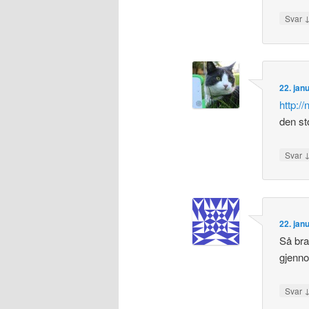
Svar
22. jan
http:/
den st
Svar
22. jan
Så bra
gjenno
Svar