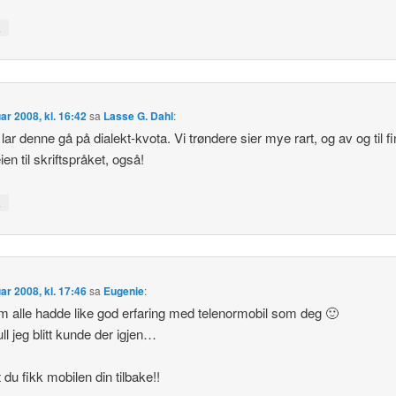
↓
uar 2008, kl. 16:42
sa
Lasse G. Dahl
:
 lar denne gå på dialekt-kvota. Vi trøndere sier mye rart, og av og til f
en til skriftspråket, også!
↓
uar 2008, kl. 17:46
sa
Eugenie
:
m alle hadde like god erfaring med telenormobil som deg 🙂
ll jeg blitt kunde der igjen…
t du fikk mobilen din tilbake!!