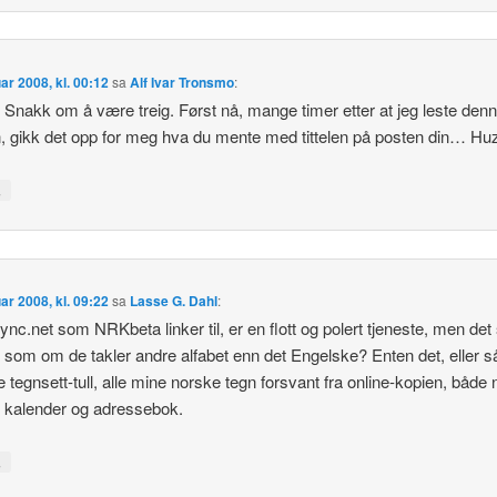
uar 2008, kl. 00:12
sa
Alf Ivar Tronsmo
:
 Snakk om å være treig. Først nå, mange timer etter at jeg leste den
, gikk det opp for meg hva du mente med tittelen på posten din… Hu
↓
uar 2008, kl. 09:22
sa
Lasse G. Dahl
:
c.net som NRKbeta linker til, er en flott og polert tjeneste, men det
t som om de takler andre alfabet enn det Engelske? Enten det, eller s
e tegnsett-tull, alle mine norske tegn forsvant fra online-kopien, både 
r kalender og adressebok.
↓