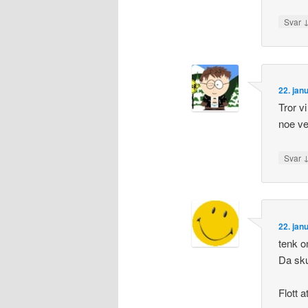
Svar
22. jan
Tror vi
noe vei
Svar
22. jan
tenk o
Da sku
Flott a