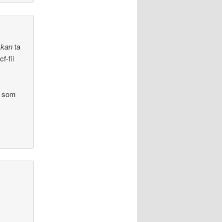
g
kan
ta
f-fil
a som