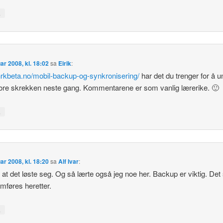
↓
uar 2008, kl. 18:02
sa
Eirik
:
/nrkbeta.no/mobil-backup-og-synkronisering/
har det du trenger for å 
ore skrekken neste gang. Kommentarene er som vanlig lærerike. 🙂
↓
uar 2008, kl. 18:20
sa
Alf Ivar
:
 at det løste seg. Og så lærte også jeg noe her. Backup er viktig. Det
mføres heretter.
↓