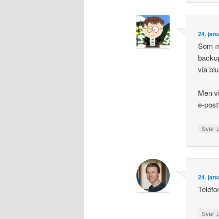
24. jan
Som ma
backup
via bl
Men vi
e-post
Svar
24. jan
Telefo
Svar