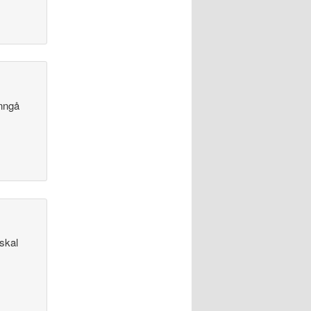
unngå
 skal