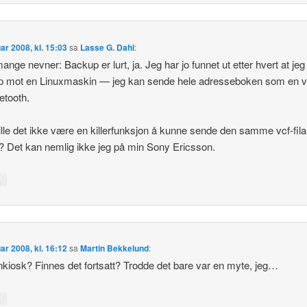
uar 2008, kl. 15:03
sa
Lasse G. Dahl
:
nge nevner: Backup er lurt, ja. Jeg har jo funnet ut etter hvert at je
 mot en Linuxmaskin — jeg kan sende hele adresseboken som en vc
uetooth.
lle det ikke være en killerfunksjon å kunne sende den samme vcf-fil
? Det kan nemlig ikke jeg på min Sony Ericsson.
↓
uar 2008, kl. 16:12
sa
Martin Bekkelund
:
nkiosk? Finnes det fortsatt? Trodde det bare var en myte, jeg…
↓