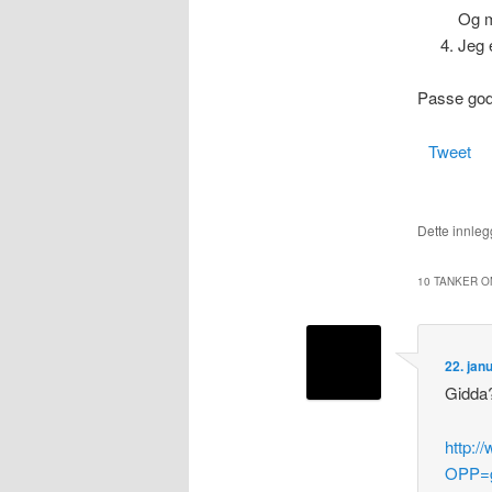
Og m
Jeg 
Passe god
Tweet
Dette innlegg
10 TANKER O
22. jan
Gidda
http:/
OPP=g