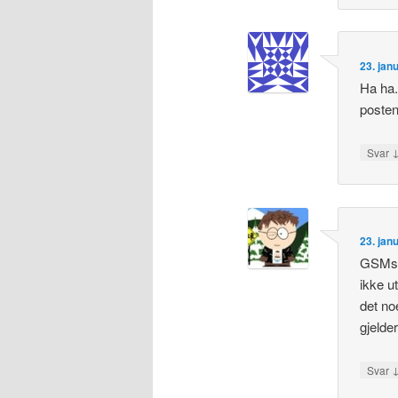
23. jan
Ha ha.
posten
Svar
23. jan
GSMsyn
ikke u
det no
gjelde
Svar