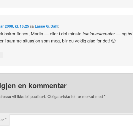
uar 2008, kl. 16:25
sa
Lasse G. Dahl
:
nkiosker finnes, Martin — eller i det minste
telefonautomater
— og hvi
 i samme situasjon som meg, blir du veldig glad for det! 🙂
↓
igjen en kommentar
resse vil ikke bli publisert.
Obligatoriske felt er merket med
*
tar
*