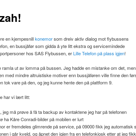
zah!
re en kjempesnill
konemor
som dreiv aktiv dialog mot flybussens
efon, en bussjåfør som gidda å yte litt ekstra og servicemindede
pportpersoner hos
SAS
Flybussen, er
Lille Telefon på plass igjen
!
 ramla ut av lomma på bussen. Jeg hadde en mistanke om det, men
n med mindre altruistiske motiver enn bussjåføren ville finne den førs
n tok vare på den, og jeg kunne hente den på plattform 9.
 har vi lært litt:
, jeg må prøve å få ta backup av kontaktene jeg har på telefonen
ke
ha Kåre Conradi-bilder på mobilen er lurt
nor er fremdeles glimrende på service, på 09000 fikk jeg automatisk 
onen i går kveld, og åpnet den igjen fra en telefonkiosk etter at jeg fikk