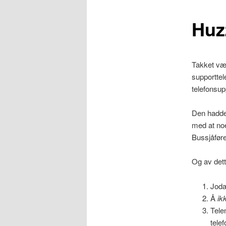
Huz
Takket væ
supporttel
telefonsu
Den hadde
med at noe
Bussjåføre
Og av dette
Joda
Å
ik
Tele
telef