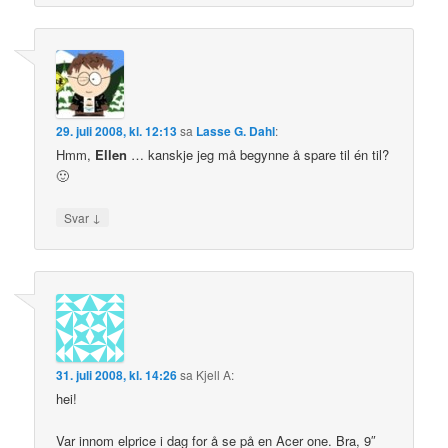
29. juli 2008, kl. 12:13
sa
Lasse G. Dahl
:
Hmm,
Ellen
… kanskje jeg må begynne å spare til én til?
🙂
↓
Svar
31. juli 2008, kl. 14:26
sa
Kjell A
:
hei!
Var innom elprice i dag for å se på en Acer one. Bra, 9″