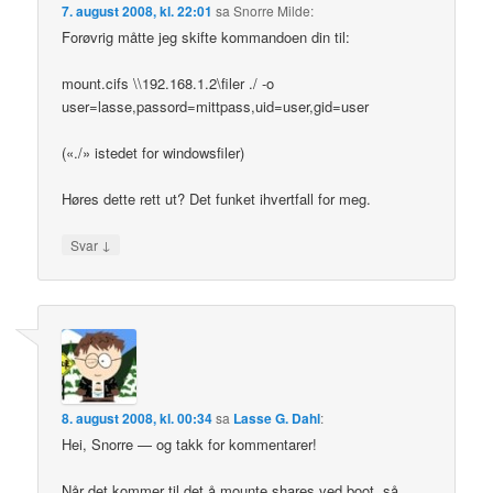
7. august 2008, kl. 22:01
sa
Snorre Milde
:
Forøvrig måtte jeg skifte kommandoen din til:
mount.cifs \\192.168.1.2\filer ./ -o
user=lasse,passord=mittpass,uid=user,gid=user
(«./» istedet for windowsfiler)
Høres dette rett ut? Det funket ihvertfall for meg.
↓
Svar
8. august 2008, kl. 00:34
sa
Lasse G. Dahl
:
Hei, Snorre — og takk for kommentarer!
Når det kommer til det å mounte shares ved boot, så