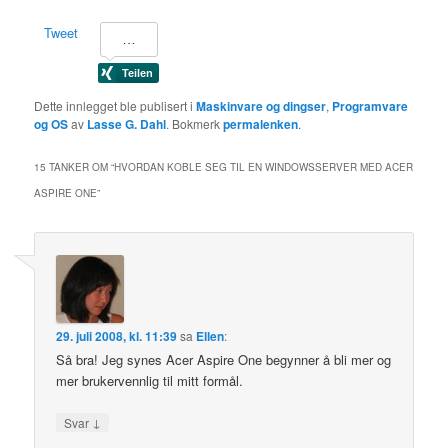
Tweet
Dette innlegget ble publisert i
Maskinvare og dingser
,
Programvare
og OS
av
Lasse G. Dahl
. Bokmerk
permalenken
.
15 TANKER OM “
HVORDAN KOBLE SEG TIL EN WINDOWSSERVER MED ACER
ASPIRE ONE
”
29. juli 2008, kl. 11:39
sa
Ellen
:
Så bra! Jeg synes Acer Aspire One begynner å bli mer og
mer brukervennlig til mitt formål.
↓
Svar