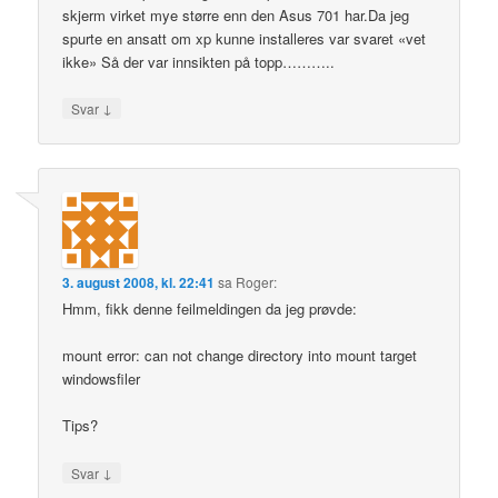
skjerm virket mye større enn den Asus 701 har.Da jeg
spurte en ansatt om xp kunne installeres var svaret «vet
ikke» Så der var innsikten på topp………..
↓
Svar
3. august 2008, kl. 22:41
sa
Roger
:
Hmm, fikk denne feilmeldingen da jeg prøvde:
mount error: can not change directory into mount target
windowsfiler
Tips?
↓
Svar