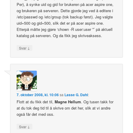
Per), å synke uid og gid for brukeren på acer aspire one,
og brukeren på serveren. Dette gjorde jeg ved å editere i
/etc/passwd og /etc/group (tok backup først). Jeg valgte
uid=500 og gid=500, slik det er på acer aspire one.
Etterpå måtte jeg gjøre ‘chown -R user:user *’ på aktuell
katalog på serveren. Og da fikk jeg skriveaksess.
↓
Svar
7. oktober 2008, kl. 10:06
sa
Lasse G. Dahl
:
Flott at du fikk det til,
Magne Hellum
. Og tusen takk for
at du tok deg tid til å skrive om det her, slik at vi andre
også får det med oss.
↓
Svar