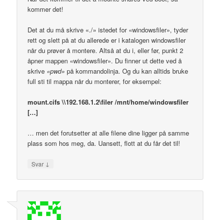
kommer det!
Det at du må skrive «./» istedet for «windowsfiler», tyder
rett og slett på at du allerede er i katalogen windowsfiler
når du prøver å montere. Altså at du i, eller før, punkt 2
åpner mappen «windowsfiler». Du finner ut dette ved å
skrive
«pwd»
på kommandolinja. Og du kan alltids bruke
full sti til mappa når du monterer, for eksempel:
mount.cifs \\192.168.1.2\filer /mnt/home/windowsfiler
[…]
… men det forutsetter at alle filene dine ligger på samme
plass som hos meg, da. Uansett, flott at du får det til!
↓
Svar