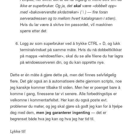
ikke er superbruker. Og ja, det
skal
være «dobbelt opp»
med «bakovervendte skråstreker» ( \ ) — fire foran
serveradressen og to mellom hvert katalognavn i stien)
.
Hvis du lar være å skrive inn passordet, vil maskinen
spørre etter det
Logg av som superbruker ved å trykke
CTRL
+ D, og lukk
terminalvinduet på samme måte. Hvis du nå dobbeltklikker
på mappa «windowsfiler», skal du se alle filene du har lagra
på windowsserveren din, og du kan opprette nye.
Dette er én måte å gjøre dette på, men det finnes selvfølgelig
flere. Det går også an å automatisere dette gjennom scripts, noe
jeg kanskje kommer tilbake til siden. Men her er poenget bare å
komme i gang, finessene tar vi senere. Alle forbedringstips er
velkomne i kommentarfeltet. Her kan du også poste evt.
problemer du møter, og jeg skal gjøre så godt jeg kan for å hjelpe
deg med dem,
men jeg garanterer ingenting
— det er
begrenset både hva jeg kan og hva jeg har tid til.
Lykke til!