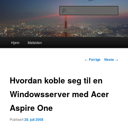
Gå
Nå enda nyere og mer forbedret!
direkte
Søk
til
hovedinnholdet
Lasses hjemmeside
Hovedmeny
Hjem
Matsiden
Innleggsnavigasjon
←
Forrige
Neste
→
Hvordan koble seg til en
Windowsserver med Acer
Aspire One
Publisert
28. juli 2008