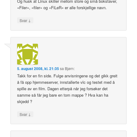
Og husk at Linux skiller mellom store og små bokstaver,
«Filer», «filer» og «FiLeR» er alle forskjellige navn.
↓
Svar
5. august 2008, kl. 21:35
sa
Bjørn
:
Takk for en fin side. Fulge anvisningene og det gikk greit
å få opp hjemmeserver, innstallerte vlc og testet med å
spille av en film. Dagen etterpå når jeg forsøker det
samme så får jeg bare en tom mappe ? Hva kan ha
skjedd ?
↓
Svar