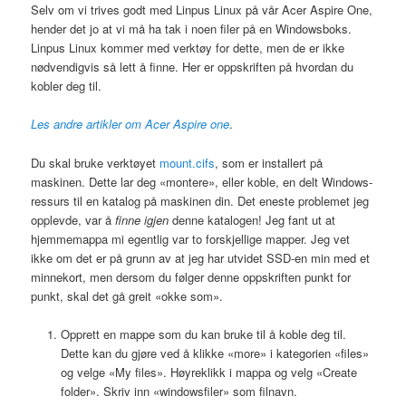
Selv om vi trives godt med Linpus Linux på vår Acer Aspire One,
hender det jo at vi må ha tak i noen filer på en Windowsboks.
Linpus Linux kommer med verktøy for dette, men de er ikke
nødvendigvis så lett å finne. Her er oppskriften på hvordan du
kobler deg til.
Les andre artikler om Acer Aspire one
.
Du skal bruke verktøyet
mount.cifs
, som er installert på
maskinen. Dette lar deg «montere», eller koble, en delt Windows-
ressurs til en katalog på maskinen din. Det eneste problemet jeg
opplevde, var å
finne igjen
denne katalogen! Jeg fant ut at
hjemmemappa mi egentlig var to forskjellige mapper. Jeg vet
ikke om det er på grunn av at jeg har utvidet
SSD
-en min med et
minnekort, men dersom du følger denne oppskriften punkt for
punkt, skal det gå greit «okke som».
Opprett en mappe som du kan bruke til å koble deg til.
Dette kan du gjøre ved å klikke «more» i kategorien «files»
og velge «My files». Høyreklikk i mappa og velg «Create
folder». Skriv inn «windowsfiler» som filnavn.