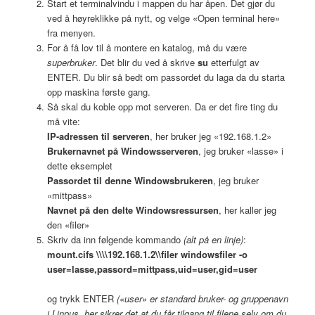
Start et terminalvindu i mappen du har åpen. Det gjør du
ved å høyreklikke på nytt, og velge «Open terminal here»
fra menyen.
For å få lov til å montere en katalog, må du være
superbruker
. Det blir du ved å skrive
su
etterfulgt av
ENTER
. Du blir så bedt om passordet du laga da du starta
opp maskina første gang.
Så skal du koble opp mot serveren. Da er det fire ting du
må vite:
IP-adressen til serveren
, her bruker jeg «192.168.1.2»
Brukernavnet på Windowsserveren
, jeg bruker «lasse» i
dette eksemplet
Passordet til denne Windowsbrukeren
, jeg bruker
«mittpass»
Navnet på den delte Windowsressursen
, her kaller jeg
den «filer»
Skriv da inn følgende kommando
(alt på en linje)
:
mount.cifs \\\\192.168.1.2\\filer windowsfiler -o
user=lasse,passord=mittpass,uid=user,gid=user
og trykk
ENTER
(«user» er standard bruker- og gruppenavn
i Linpus, her sikrer det at du får tilgang til filene selv om du