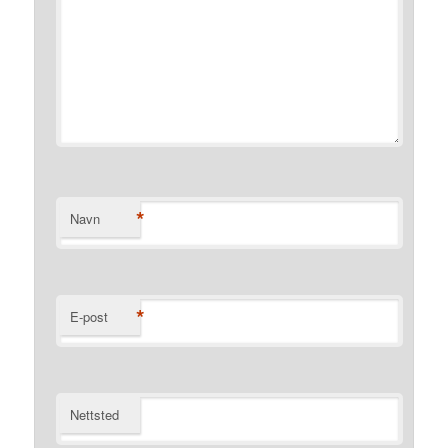
*
Navn
*
E-post
Nettsted