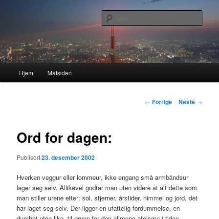
Gå
Nå enda nyere og mer forbedret!
direkte
Søk
til
hovedinnholdet
Lasses hjemmeside
Hovedmeny
Hjem
Matsiden
Innleggsnavigasjon
←
Forrige
Neste
→
Ord for dagen:
Publisert
23. desember 2002
Hverken veggur eller lommeur, ikke engang små armbåndsur
lager seg selv. Allikevel godtar man uten videre at alt dette som
man stiller urene etter: sol, stjerner, årstider, himmel og jord, det
har laget seg selv. Der ligger en ufattelig fordummelse, en
dumhet uten like. til grunn for den allmene ateisme i tiden.